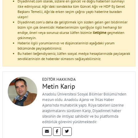
Diyadinnet.com olarak, sizlere en güncel ve doğru haberleri sunmayı
ilke ediniyoruz. Ağrı'daki sondakika tüm Güncel Ağrı ve HDP Eş Genel
Başkanı Temelli, Ağrı’da erken seçim çağrısı yaptı haberine buradan
ulaşın!
Diyadinnet.com'u daha da geliştirmek için sizden gelen geri bildirimler
bizim için çok önemlidir. Haberlerimizin içeriğiyle ilgili herhangi bir
endişe, öneri veya sorunuz olursa lütfen bizimle
iletişime
geçmekten
çekinmeyin.
Haberle ilgili yorumlarınızı ve düşüncelerinizi aşağıdaki yorum
bölümünde paylaşabilirsiniz.
Bu haberi beğendiyseniz, lütfen sosyal medya hesaplarınızda paylaşarak
sevdiklerinizin de haberdar olmasını sağlayabilirsiniz.
EDITÖR HAKKINDA
Metin Karip
Anadolu Üniversitesi Sosyal Bilimler Bölümü'nden
mezun oldu. Anadolu Ajansı ve İhlas Haber
Ajansı'nda muhabirlik yaptı. Rüya tabirleri üzerine
araştırmalarını sürdüren Karip, Diyadinnet haber
sitesinin de imtiyaz sahibidir ve bu platformda
editörlük görevini yürütmektedir.