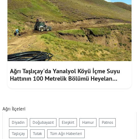
Ağrı Taşlıçay'da Yanalyol Köyü İçme Suyu
Hattının 100 Metrelik Bölümü Heyelan
Riskine Karşı Yenilendi
Ağrı İlçeleri
Diyadin
Doğubayazıt
Eleşkirt
Hamur
Patnos
Taşlıçay
Tutak
Tüm Ağrı Haberleri