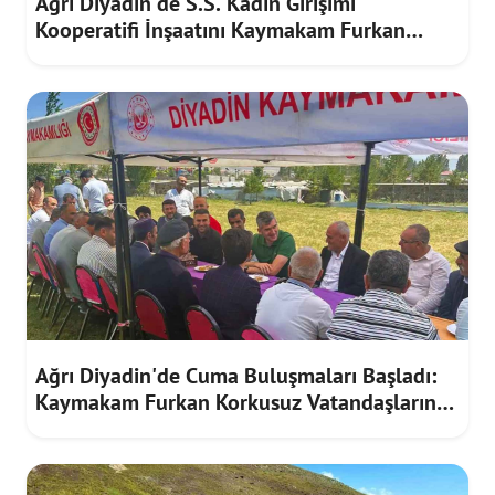
Ağrı Diyadin'de S.S. Kadın Girişimi
Kooperatifi İnşaatını Kaymakam Furkan
Korkusuz İnceledi
Ağrı Diyadin'de Cuma Buluşmaları Başladı:
Kaymakam Furkan Korkusuz Vatandaşların
Taleplerini Dinledi