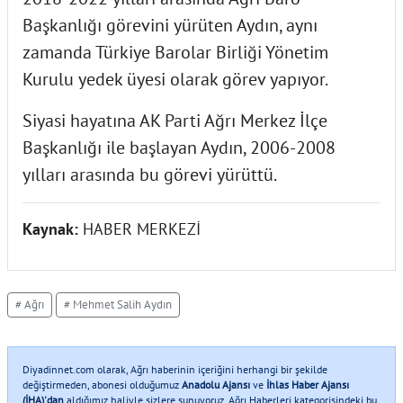
Başkanlığı görevini yürüten Aydın, aynı
zamanda Türkiye Barolar Birliği Yönetim
Kurulu yedek üyesi olarak görev yapıyor.
Siyasi hayatına AK Parti Ağrı Merkez İlçe
Başkanlığı ile başlayan Aydın, 2006-2008
yılları arasında bu görevi yürüttü.
Kaynak:
HABER MERKEZİ
# Ağrı
# Mehmet Salih Aydın
Diyadinnet.com olarak, Ağrı haberinin içeriğini herhangi bir şekilde
değiştirmeden, abonesi olduğumuz
Anadolu Ajansı
ve
İhlas Haber Ajansı
(İHA)'dan
aldığımız haliyle sizlere sunuyoruz. Ağrı Haberleri kategorisindeki bu