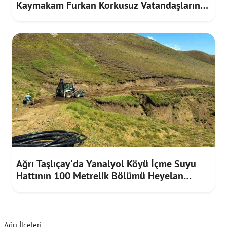
Kaymakam Furkan Korkusuz Vatandaşların
Taleplerini Dinledi
Ağrı Taşlıçay'da Yanalyol Köyü İçme Suyu
Hattının 100 Metrelik Bölümü Heyelan
Riskine Karşı Yenilendi
Ağrı İlçeleri