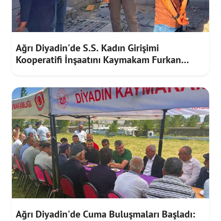
Ağrı Diyadin'de S.S. Kadın Girişimi
Kooperatifi İnşaatını Kaymakam Furkan
Korkusuz İnceledi
Ağrı Diyadin'de Cuma Buluşmaları Başladı: