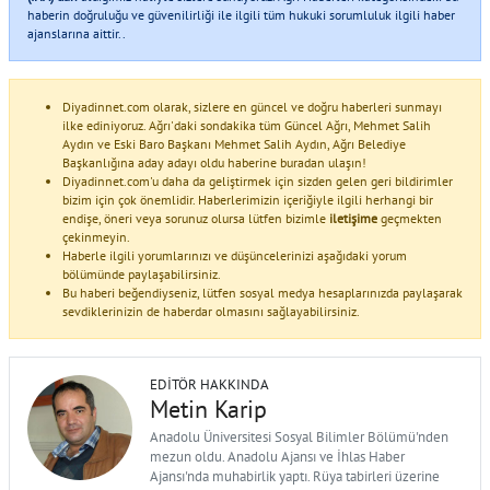
haberin doğruluğu ve güvenilirliği ile ilgili tüm hukuki sorumluluk ilgili haber
ajanslarına aittir..
Diyadinnet.com olarak, sizlere en güncel ve doğru haberleri sunmayı
ilke ediniyoruz. Ağrı'daki sondakika tüm Güncel Ağrı, Mehmet Salih
Aydın ve Eski Baro Başkanı Mehmet Salih Aydın, Ağrı Belediye
Başkanlığına aday adayı oldu haberine buradan ulaşın!
Diyadinnet.com'u daha da geliştirmek için sizden gelen geri bildirimler
bizim için çok önemlidir. Haberlerimizin içeriğiyle ilgili herhangi bir
endişe, öneri veya sorunuz olursa lütfen bizimle
iletişime
geçmekten
çekinmeyin.
Haberle ilgili yorumlarınızı ve düşüncelerinizi aşağıdaki yorum
bölümünde paylaşabilirsiniz.
Bu haberi beğendiyseniz, lütfen sosyal medya hesaplarınızda paylaşarak
sevdiklerinizin de haberdar olmasını sağlayabilirsiniz.
EDITÖR HAKKINDA
Metin Karip
Anadolu Üniversitesi Sosyal Bilimler Bölümü'nden
mezun oldu. Anadolu Ajansı ve İhlas Haber
Ajansı'nda muhabirlik yaptı. Rüya tabirleri üzerine