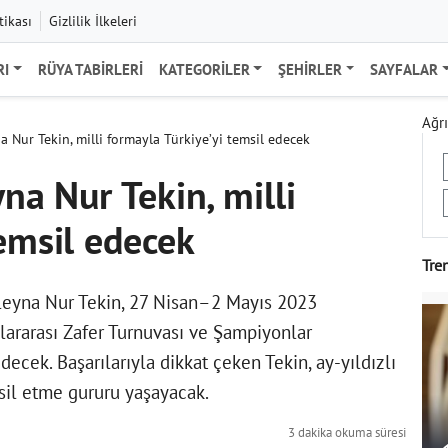
tikası
Gizlilik İlkeleri
RI
RÜYA TABIRLERI
KATEGORILER
ŞEHIRLER
SAYFALAR
Ağrı
na Nur Tekin, milli formayla Türkiye’yi temsil edecek
yna Nur Tekin, milli
temsil edecek
Tre
 Aleyna Nur Tekin, 27 Nisan–2 Mayıs 2023
lararası Zafer Turnuvası ve Şampiyonlar
decek. Başarılarıyla dikkat çeken Tekin, ay-yıldızlı
sil etme gururu yaşayacak.
3 dakika okuma süresi