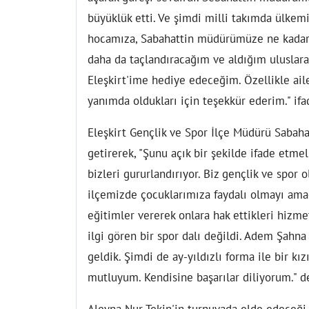
büyüklük etti. Ve şimdi milli takımda ülke
hocamıza, Sabahattin müdürümüze ne kadar t
daha da taçlandıracağım ve aldığım uluslar
Eleşkirt'ime hediye edeceğim. Özellikle ail
yanımda oldukları için teşekkür ederim." ifad
Eleşkirt Gençlik ve Spor İlçe Müdürü Sabah
getirerek, "Şunu açık bir şekilde ifade etme
bizleri gururlandırıyor. Biz gençlik ve spor 
ilçemizde çocuklarımıza faydalı olmayı ama
eğitimler vererek onlara hak ettikleri hizme
ilgi gören bir spor dalı değildi. Adem Şahna
geldik. Şimdi de ay-yıldızlı forma ile bir kı
mutluyum. Kendisine başarılar diliyorum." 
Aleyna Nur Tekin'in turnuvada elde edeceği 