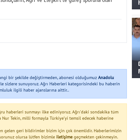
hangi bir şekilde değiştirmeden, abonesi olduğumuz
Anadolu
le sizlere sunuyoruz. Ağrı Haberleri kategorisindeki bu haberin
uluk ilgili haber ajanslarına aittir..
ğru haberleri sunmayı ilke ediniyoruz. Ağrı'daki sondakika tüm
na Nur Tekin, milli formayla Türkiye’yi temsil edecek haberine
n gelen geri bildirimler bizim için çok önemlidir. Haberlerimizin
a sorunuz olursa lütfen bizimle
iletişime
geçmekten çekinmeyin.