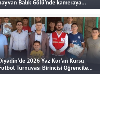
hayvan Balık Gölü'nde kameraya
takıldı
Diyadin'de 2026 Yaz Kur'an Kursu
Futbol Turnuvası Birincisi Öğrencilere
Hediye