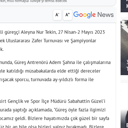
ekin, milli formayla Türkiye’yi temsil edecek
-
+
A
A
li güreşçi Aleyna Nur Tekin, 27 Nisan-2 Mayıs 2023
ecek Uluslararası Zafer Turnuvası ve Şampiyonlar
k.
onunda, Güreş Antrenörü Adem Şahna ile çalışmalarına
yle katıldığı müsabakalarda elde ettiği dereceler
ışacak sporcu, turnuvada ay-yıldızlı forma ile
kirt Gençlik ve Spor İlçe Müdürü Sabahattin Güzel'i
rada yaptığı açıklamada, "Güreş öyle fazla ilgimizi
camız geldi. Bizlere hayatımızda çok güzel bir sayfa
 bir an bile olsa bizleri yalnız bırakmadı. Bizlere