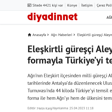
Sitede 4421 kişi var
Künye
İletişim
Çerez Poli
AĞ
Anasayfa
Ağrı Haberleri
Eleşkirtli güreşçi Aley
Eleşkirtli güreşçi Ale
formayla Türkiye’yi 
Ağrı’nın Eleşkirt ilçesinden milli güreşçi
tarihlerinde Antalya’da düzenlenecek Ulus
Turnuvası’nda 44 kiloda Türkiye’yi temsil e
forma ile hem Ağrı’yı hem de ülkesini tem
Editör :
Yayınlanma :
25.04.2023 11:18
Metin Karip