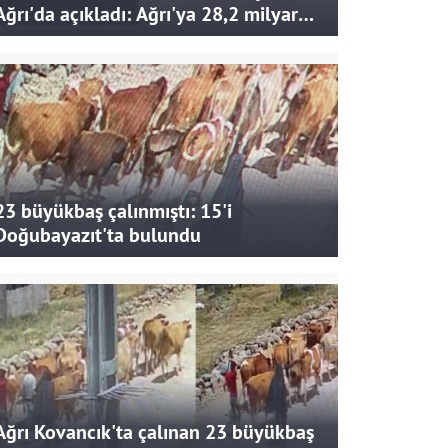
Ağrı'da açıkladı: Ağrı'ya 28,2 milyar
liralık yatırım ve destek sağlandı
23 büyükbaş çalınmıştı: 15'i
Doğubayazıt'ta bulundu
Ağrı Kovancık'ta çalınan 23 büyükbaş