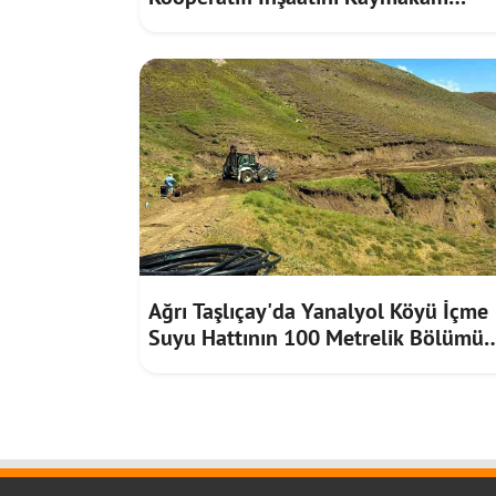
Furkan Korkusuz İnceledi
Ağrı Taşlıçay'da Yanalyol Köyü İçme
Suyu Hattının 100 Metrelik Bölümü
Heyelan Riskine Karşı Yenilendi