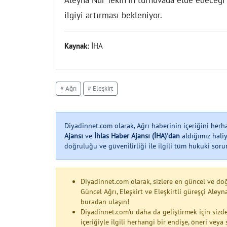
ilgiyi artırması bekleniyor.
Kaynak:
İHA
# Ağrı
# Eleşkirt
Diyadinnet.com olarak, Ağrı haberinin içeriğini her
Ajansı
ve
İhlas Haber Ajansı (İHA)'dan
aldığımız haliy
doğruluğu ve güvenilirliği ile ilgili tüm hukuki soruml
Diyadinnet.com olarak, sizlere en güncel ve do
Güncel Ağrı, Eleşkirt ve Eleşkirtli güreşçi Aley
buradan ulaşın!
Diyadinnet.com'u daha da geliştirmek için sizde
içeriğiyle ilgili herhangi bir endişe, öneri vey