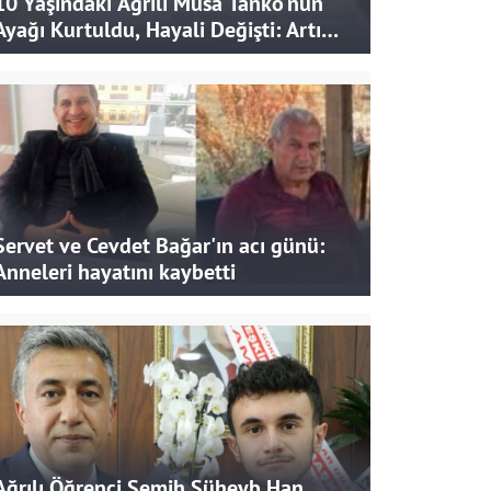
10 Yaşındaki Ağrılı Musa Tanko'nun
Ayağı Kurtuldu, Hayali Değişti: Artık
Doktor Olmak İstiyor
Servet ve Cevdet Bağar'ın acı günü:
Anneleri hayatını kaybetti
Ağrılı Öğrenci Semih Süheyb Han,