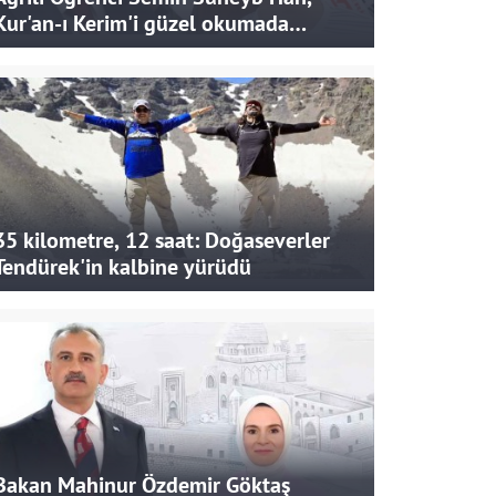
Kur'an-ı Kerim'i güzel okumada
Türkiye ikincisi oldu
35 kilometre, 12 saat: Doğaseverler
Tendürek'in kalbine yürüdü
Bakan Mahinur Özdemir Göktaş