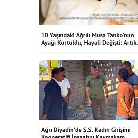
10 Yaşındaki Ağrılı Musa Tanko'nun
Ayağı Kurtuldu, Hayali Değişti: Artık
Doktor Olmak İstiyor
Ağrı Diyadin'de S.S. Kadın Girişimi
Kooperatifi İnşaatını Kaymakam