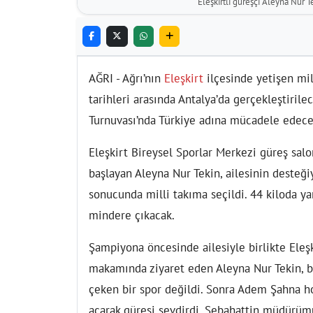
Eleşkirtli güreşçi Aleyna Nur T
AĞRI - Ağrı’nın
Eleşkirt
ilçesinde yetişen mil
tarihleri arasında Antalya’da gerçekleştiril
Turnuvası’nda Türkiye adına mücadele edece
Eleşkirt Bireysel Sporlar Merkezi güreş sal
başlayan Aleyna Nur Tekin, ailesinin desteği
sonucunda milli takıma seçildi. 44 kiloda yar
mindere çıkacak.
Şampiyona öncesinde ailesiyle birlikte Eleş
makamında ziyaret eden Aleyna Nur Tekin, bu
çeken bir spor değildi. Sonra Adem Şahna ho
açarak güreşi sevdirdi. Sebahattin müdürümüz