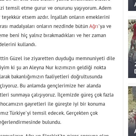
mizi temsil etme gurur ve onurunu yaşıyorum. Adem
eşekkür etsem azdır. İnşallah onların emeklerini
arası madalyaları onların nezdinde bütün
Ağrı
'ya ve
eme beni hiç yalnız bırakmadıkları ve her zaman
elerini kullandı.
attin Güzel ise ziyaretten duyduğu memnuniyeti dile
liyim ki şu an Aleyna Nur kızımızın geldiği nokta
olarak bakanlığımızın faaliyetleri doğrultusunda
çlıyoruz. Bu anlamda gençlerimize her alanda
tleri sunmaya çalışıyoruz. İlçemizde güreş çok fazla
 hocamızın gayretleri ile güreşte iyi bir konuma
zımız Türkiye'yi temsil edecek. Gerçekten çok
değerlendirmesinde bulundu.
sonuçların, Ağrı ve Eleşkirt'te güreş sporuna olan