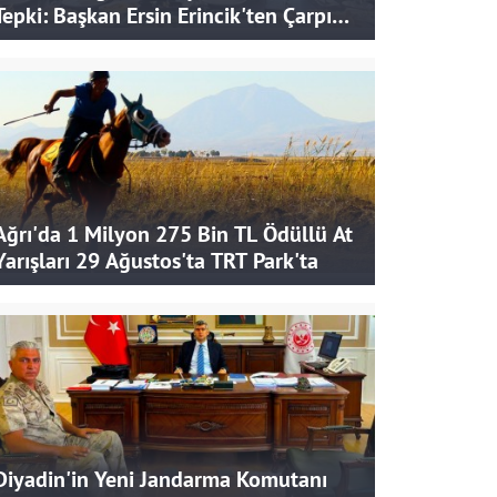
Tepki: Başkan Ersin Erincik'ten Çarpıcı
İddialar
Ağrı'da 1 Milyon 275 Bin TL Ödüllü At
Yarışları 29 Ağustos'ta TRT Park'ta
Diyadin'in Yeni Jandarma Komutanı