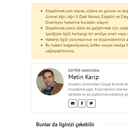
Diyadinnet.com olarak, sizlere en güncel ve do
Güncel Ağrı, Ağrı İl Özel İdaresi, Eleşkirt ve E
Onarılıyor haberine buradan ulaşın!
Diyadinnet.com'u daha da geliştirmek için sizde
içeriğiyle ilgili herhangi bir endişe, öneri vey
Haberle ilgili yorumlarınızı ve düşüncelerinizi
Bu haberi beğendiyseniz, lütfen sosyal medya h
sağlayabilirsiniz.
EDITÖR HAKKINDA
Metin Karip
Anadolu Üniversitesi Sosyal Bilimler 
muhabirlik yaptı. Rüya tabirleri üzerine
sahibidir ve bu platformda editörlük g
Bunlar da ilginizi çekebilir