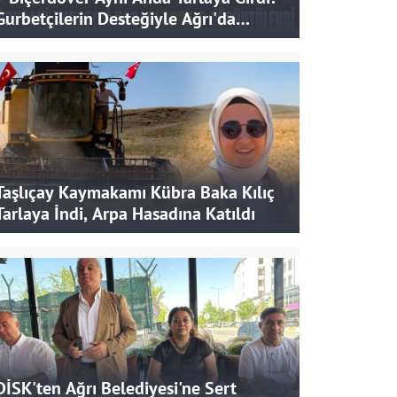
Gurbetçilerin Desteğiyle Ağrı'da
Bereketli Hasat
Taşlıçay Kaymakamı Kübra Baka Kılıç
Tarlaya İndi, Arpa Hasadına Katıldı
DİSK'ten Ağrı Belediyesi'ne Sert