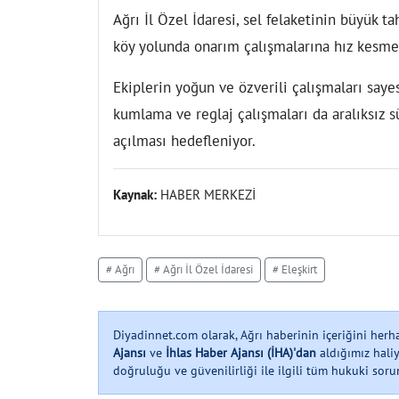
Ağrı İl Özel İdaresi, sel felaketinin büyük ta
köy yolunda onarım çalışmalarına hız kesm
Ekiplerin yoğun ve özverili çalışmaları sayes
kumlama ve reglaj çalışmaları da aralıksız s
açılması hedefleniyor.
Kaynak:
HABER MERKEZİ
# Ağrı
# Ağrı İl Özel İdaresi
# Eleşkirt
Diyadinnet.com olarak, Ağrı haberinin içeriğini her
Ajansı
ve
İhlas Haber Ajansı (İHA)'dan
aldığımız haliy
doğruluğu ve güvenilirliği ile ilgili tüm hukuki soruml