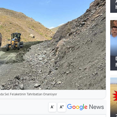
a Sel Felaketinin Tahribatları Onarılıyor
-
+
A
A