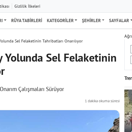
tikası
Gizlilik İlkeleri
RI
RÜYA TABIRLERI
KATEGORILER
ŞEHIRLER
SAYFALAR
Ağrı
olunda Sel Felaketinin Tahribatları Onarılıyor
 Yolunda Sel Felaketinin
or
Tre
 Onarım Çalışmaları Sürüyor
1 dakika okuma süresi