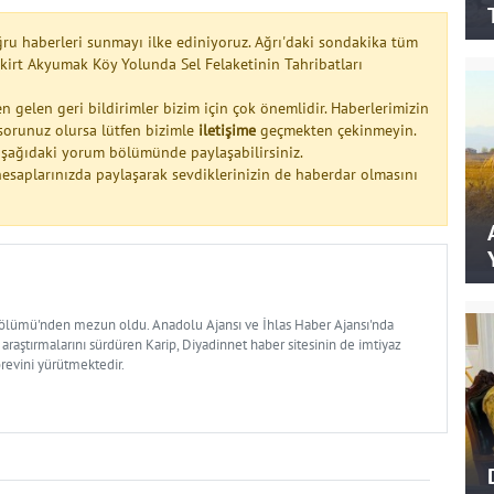
ğru haberleri sunmayı ilke ediniyoruz. Ağrı'daki sondakika tüm
leşkirt Akyumak Köy Yolunda Sel Felaketinin Tahribatları
n gelen geri bildirimler bizim için çok önemlidir. Haberlerimizin
a sorunuz olursa lütfen bizimle
iletişime
geçmekten çekinmeyin.
 aşağıdaki yorum bölümünde paylaşabilirsiniz.
esaplarınızda paylaşarak sevdiklerinizin de haberdar olmasını
Bölümü'nden mezun oldu. Anadolu Ajansı ve İhlas Haber Ajansı'nda
 araştırmalarını sürdüren Karip, Diyadinnet haber sitesinin de imtiyaz
örevini yürütmektedir.