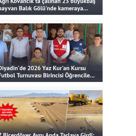
Ağrı Kovancık'ta çalınan 23 büyükbaş
hayvan Balık Gölü'nde kameraya
takıldı
Diyadin'de 2026 Yaz Kur'an Kursu
Futbol Turnuvası Birincisi Öğrencilere
Hediye
7 Biçerdöver Aynı Anda Tarlaya Girdi: