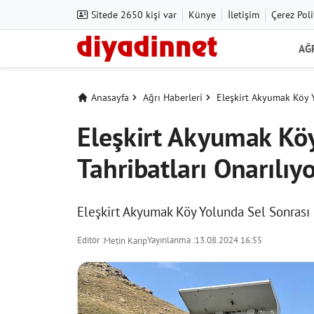
Sitede 2650 kişi var
Künye
İletişim
Çerez Poli
AĞ
Anasayfa
Ağrı Haberleri
Eleşkirt Akyumak Köy Y
Eleşkirt Akyumak Köy
Tahribatları Onarılıy
Eleşkirt Akyumak Köy Yolunda Sel Sonrası
Editör :
Yayınlanma :
13.08.2024 16:55
Metin Karip