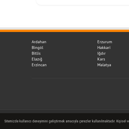
İddialar
Ardahan
Erzurum
Bingöl
Hakkari
Bitlis
Iğdır
Elazığ
Kars
Erzincan
Malatya
Sitemizde kullanıcı deneyimini geliştirmek amacıyla çerezler kullanılmaktadır. Kişisel ve