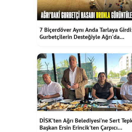
7 Biçerdöver Aynı Anda Tarlaya Girdi
Gurbetçilerin Desteğiyle Ağrı'da
Bereketli Hasat
DİSK'ten Ağrı Belediyesi'ne Sert Tepk
Başkan Ersin Erincik'ten Çarpıcı