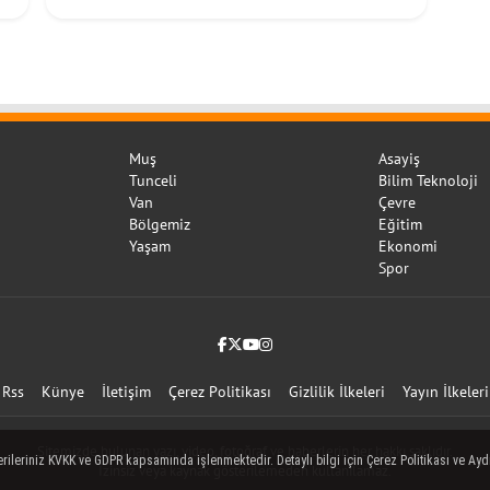
hizmeti
Muş
Asayiş
Tunceli
Bilim Teknoloji
Van
Çevre
Bölgemiz
Eğitim
Yaşam
Ekonomi
Spor
Facebook
Twitter (X)
YouTube
Instagram
Rss
Künye
İletişim
Çerez Politikası
Gizlilik İlkeleri
Yayın İlkeleri
Sitemizde bulunan yazı, video, fotoğraf ve haberlerin her hakkı saklıdır.
rileriniz KVKK ve GDPR kapsamında işlenmektedir. Detaylı bilgi için Çerez Politikası ve Aydı
İzinsiz veya kaynak gösterilemeden kullanılamaz.