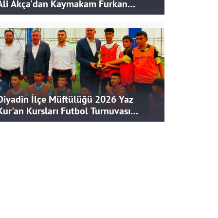
Ali Akça'dan Kaymakam Furkan
Korkusuz'a Ziyaret
Diyadin İlçe Müftülüğü 2026 Yaz
Kur'an Kursları Futbol Turnuvası
Tamamlandı