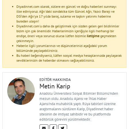
Diyadinnet.com olarak, sizlere en güncel ve doğru haberleri sunmayı
ilke ediniyoruz. Ağrı'daki sondakika tüm Güncel Ağrı, Yazıcı Barajı ve
DSİ’den Ağrı’ya 17 yılda baraj, sulama ve taşkın yatırımı haberine
buradan ulaşın!
Diyadinnet.com'u daha da geliştirmek için sizden gelen geri bildirimler
bizim için çok önemlidir. Haberlerimizin içeriğiyle ilgili herhangi bir
endişe, öneri veya sorunuz olursa lütfen bizimle
iletişime
geçmekten
çekinmeyin.
Haberle ilgili yorumlarınızı ve düşüncelerinizi aşağıdaki yorum
bölümünde paylaşabilirsiniz.
Bu haberi beğendiyseniz, lütfen sosyal medya hesaplarınızda paylaşarak
sevdiklerinizin de haberdar olmasını sağlayabilirsiniz.
EDITÖR HAKKINDA
Metin Karip
Anadolu Üniversitesi Sosyal Bilimler Bölümü'nden
mezun oldu. Anadolu Ajansı ve İhlas Haber
Ajansı'nda muhabirlik yaptı. Rüya tabirleri üzerine
araştırmalarını sürdüren Karip, Diyadinnet haber
sitesinin de imtiyaz sahibidir ve bu platformda
editörlük görevini yürütmektedir.