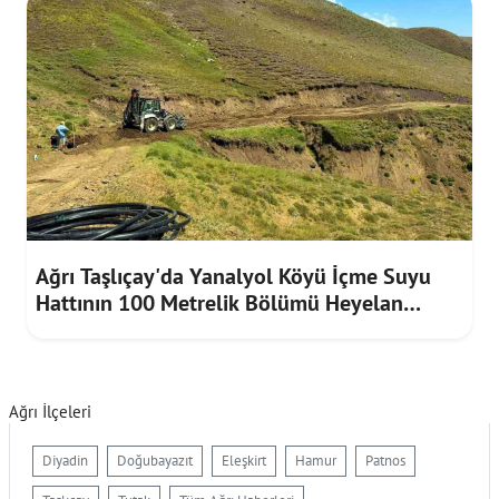
Ağrı Taşlıçay'da Yanalyol Köyü İçme Suyu
Hattının 100 Metrelik Bölümü Heyelan
Riskine Karşı Yenilendi
Ağrı İlçeleri
Diyadin
Doğubayazıt
Eleşkirt
Hamur
Patnos