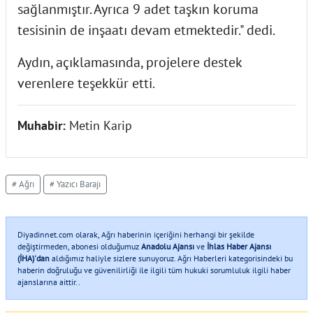
sağlanmıştır. Ayrıca 9 adet taşkın koruma
tesisinin de inşaatı devam etmektedir." dedi.
Aydın, açıklamasında, projelere destek
verenlere teşekkür etti.
Muhabir:
Metin Karip
# Ağrı
# Yazıcı Barajı
Diyadinnet.com olarak, Ağrı haberinin içeriğini herhangi bir şekilde
değiştirmeden, abonesi olduğumuz
Anadolu Ajansı
ve
İhlas Haber Ajansı
(İHA)'dan
aldığımız haliyle sizlere sunuyoruz. Ağrı Haberleri kategorisindeki bu
haberin doğruluğu ve güvenilirliği ile ilgili tüm hukuki sorumluluk ilgili haber
ajanslarına aittir..