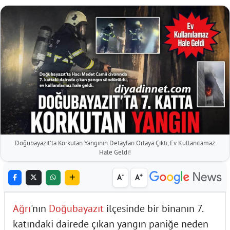
Doğubayazıt'ta Korkutan Yangının Detayları Ortaya Çıktı, Ev Kullanılamaz
Hale Geldi!
-
+
A
A
Ağrı
'nın
Doğubayazıt
ilçesinde bir binanın 7.
katındaki dairede çıkan yangın paniğe neden