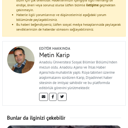
bizim için çok önemlidir. Haberlerimizin içeriğiyle ilgili herhangi bir
endişe, öneri veya sorunuz olursa lütfen bizimle
iletişime
geçmekten
çekinmeyin.
Haberle ilgili yorumlarınızı ve düşüncelerinizi aşağıdaki yorum
bölümünde paylaşabilirsiniz.
Bu haberi beğendiyseniz, lütfen sosyal medya hesaplarınızda paylaşarak
sevdiklerinizin de haberdar olmasını sağlayabilirsiniz.
EDITÖR HAKKINDA
Metin Karip
Anadolu Üniversitesi Sosyal Bilimler Bölümü'nden
mezun oldu. Anadolu Ajansı ve İhlas Haber
Ajansı'nda muhabirlik yaptı. Rüya tabirleri üzerine
araştırmalarını sürdüren Karip, Diyadinnet haber
sitesinin de imtiyaz sahibidir ve bu platformda
editörlük görevini yürütmektedir.
Bunlar da ilginizi çekebilir