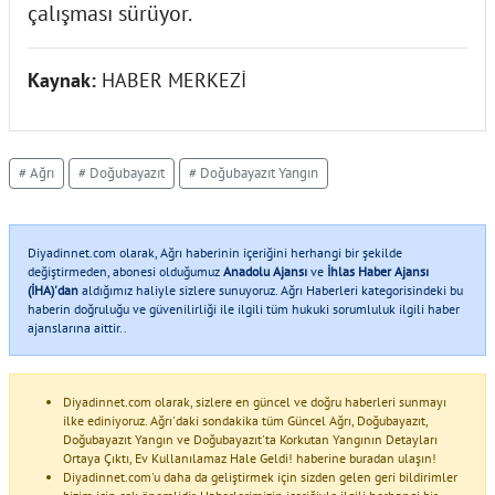
çalışması sürüyor.
Kaynak:
HABER MERKEZİ
# Ağrı
# Doğubayazıt
# Doğubayazıt Yangın
Diyadinnet.com olarak, Ağrı haberinin içeriğini herhangi bir şekilde
değiştirmeden, abonesi olduğumuz
Anadolu Ajansı
ve
İhlas Haber Ajansı
(İHA)'dan
aldığımız haliyle sizlere sunuyoruz. Ağrı Haberleri kategorisindeki bu
haberin doğruluğu ve güvenilirliği ile ilgili tüm hukuki sorumluluk ilgili haber
ajanslarına aittir..
Diyadinnet.com olarak, sizlere en güncel ve doğru haberleri sunmayı
ilke ediniyoruz. Ağrı'daki sondakika tüm Güncel Ağrı, Doğubayazıt,
Doğubayazıt Yangın ve Doğubayazıt'ta Korkutan Yangının Detayları
Ortaya Çıktı, Ev Kullanılamaz Hale Geldi! haberine buradan ulaşın!
Diyadinnet.com'u daha da geliştirmek için sizden gelen geri bildirimler