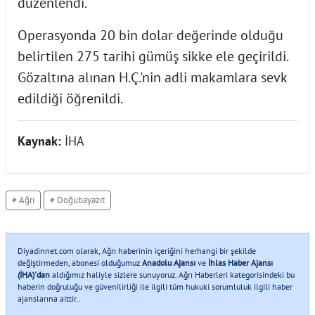
düzenlendi.
Operasyonda 20 bin dolar değerinde olduğu
belirtilen 275 tarihi gümüş sikke ele geçirildi.
Gözaltına alınan H.Ç.'nin adli makamlara sevk
edildiği öğrenildi.
Kaynak:
İHA
# Ağrı
# Doğubayazıt
Diyadinnet.com olarak, Ağrı haberinin içeriğini herhangi bir şekilde
değiştirmeden, abonesi olduğumuz
Anadolu Ajansı
ve
İhlas Haber Ajansı
(İHA)'dan
aldığımız haliyle sizlere sunuyoruz. Ağrı Haberleri kategorisindeki bu
haberin doğruluğu ve güvenilirliği ile ilgili tüm hukuki sorumluluk ilgili haber
ajanslarına aittir..