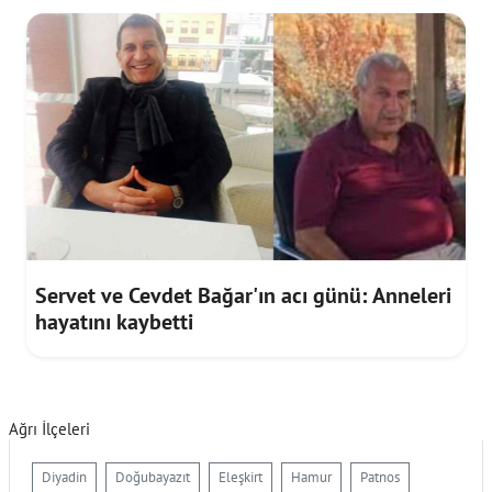
Servet ve Cevdet Bağar'ın acı günü: Anneleri
hayatını kaybetti
Ağrı İlçeleri
Diyadin
Doğubayazıt
Eleşkirt
Hamur
Patnos