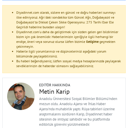
Diyadinnet.com olarak, sizlere en güncel ve doğru haberleri sunmayı
ilke ediniyoruz. Ağrı'daki sondakika tüm Güncel Ağrı, Doğubayazıt ve
Doğubayazıt'ta Dikkat Çeken Sikke Operasyonu: 275 Tarihi Eser Ele
Geçirildi haberine buradan ulaşın!
Diyadinnet.com'u daha da geliştirmek için sizden gelen geri bildirimler
bizim için çok önemlidir. Haberlerimizin içeriğiyle ilgili herhangi bir
endişe, öneri veya sorunuz olursa lütfen bizimle
iletişime
geçmekten
çekinmeyin.
Haberle ilgili yorumlarınızı ve düşüncelerinizi aşağıdaki yorum
bölümünde paylaşabilirsiniz.
Bu haberi beğendiyseniz, lütfen sosyal medya hesaplarınızda paylaşarak
sevdiklerinizin de haberdar olmasını sağlayabilirsiniz.
EDITÖR HAKKINDA
Metin Karip
Anadolu Üniversitesi Sosyal Bilimler Bölümü'nden
mezun oldu. Anadolu Ajansı ve İhlas Haber
Ajansı'nda muhabirlik yaptı. Rüya tabirleri üzerine
araştırmalarını sürdüren Karip, Diyadinnet haber
sitesinin de imtiyaz sahibidir ve bu platformda
editörlük görevini yürütmektedir.