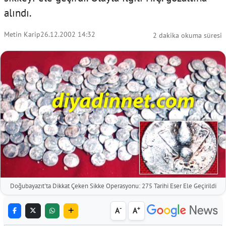
alındı.
Metin Karip
26.12.2002 14:32
2 dakika okuma süresi
Doğubayazıt'ta Dikkat Çeken Sikke Operasyonu: 275 Tarihi Eser Ele Geçirildi
-
+
A
A