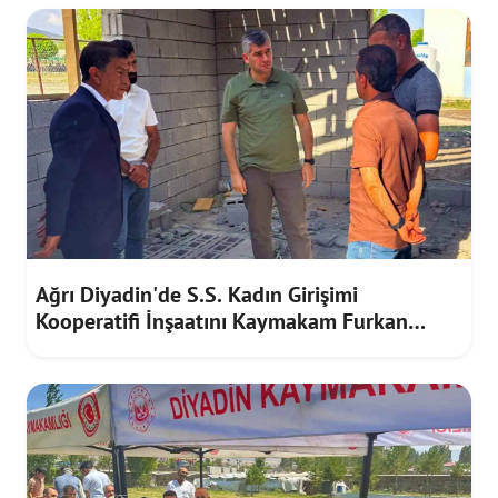
Ağrı Diyadin'de S.S. Kadın Girişimi
Kooperatifi İnşaatını Kaymakam Furkan
Korkusuz İnceledi