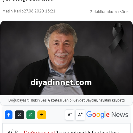
Metin Karip
27.08.2020 13:21
2 dakika okuma süresi
Doğubayazıt Halkın Sesi Gazetesi Sahibi Cevdet Baycan, hayatını kaybetti
-
+
A
A
AĞRI -
Doğubayazıt
'ta gazetecilik faaliyetleri