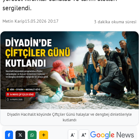
sergilendi.
Metin Karip
15.05.2026 20:17
3 dakika okuma süresi
Diyadin Hacıhalit köyünde Çiftçiler Günü halaylar ve dengbej dinletileriyle
kutlandı
-
+
A
A