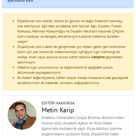
ajanslarına aittir..
Diyadinnet.com olarak, sizlere en güncel ve doğru haberleri sunmayı
ilke ediniyoruz. Ağrı'daki sondakika tüm Güncel Ağrı, Diyadin, Furkan
Korkusuz, Mehmet Hüseyinoğlu ve Diyadin Hacıhalit köyünde Çiftçiler
Günü halaylar ve dengbej dinletileriyle kutlandı haberine buradan
ulaşın!
Diyadinnet.com'u daha da geliştirmek için sizden gelen geri bildirimler
bizim için çok önemlidir. Haberlerimizin içeriğiyle ilgili herhangi bir
endişe, öneri veya sorunuz olursa lütfen bizimle
iletişime
geçmekten
çekinmeyin.
Haberle ilgili yorumlarınızı ve düşüncelerinizi aşağıdaki yorum
bölümünde paylaşabilirsiniz.
Bu haberi beğendiyseniz, lütfen sosyal medya hesaplarınızda paylaşarak
sevdiklerinizin de haberdar olmasını sağlayabilirsiniz.
EDITÖR HAKKINDA
Metin Karip
Anadolu Üniversitesi Sosyal Bilimler Bölümü'nden
mezun oldu. Anadolu Ajansı ve İhlas Haber
Ajansı'nda muhabirlik yaptı. Rüya tabirleri üzerine
araştırmalarını sürdüren Karip, Diyadinnet haber