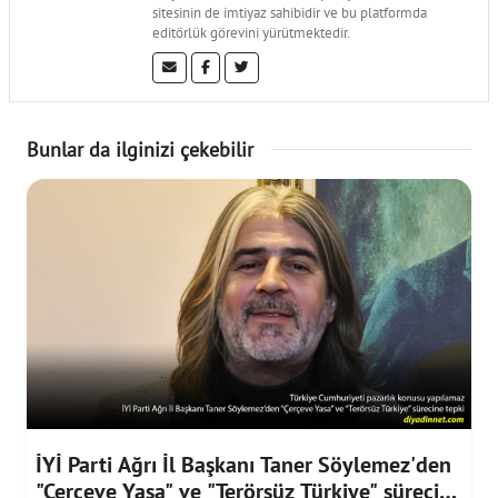
sitesinin de imtiyaz sahibidir ve bu platformda
editörlük görevini yürütmektedir.
Bunlar da ilginizi çekebilir
İYİ Parti Ağrı İl Başkanı Taner Söylemez'den
"Çerçeve Yasa" ve "Terörsüz Türkiye" sürecine