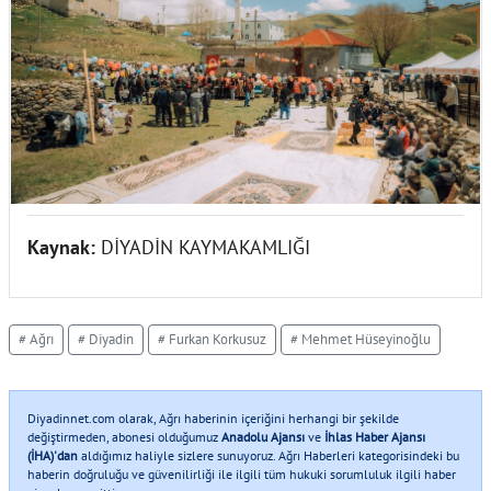
Kaynak:
DİYADİN KAYMAKAMLIĞI
# Ağrı
# Diyadin
# Furkan Korkusuz
# Mehmet Hüseyinoğlu
Diyadinnet.com olarak, Ağrı haberinin içeriğini herhangi bir şekilde
değiştirmeden, abonesi olduğumuz
Anadolu Ajansı
ve
İhlas Haber Ajansı
(İHA)'dan
aldığımız haliyle sizlere sunuyoruz. Ağrı Haberleri kategorisindeki bu
haberin doğruluğu ve güvenilirliği ile ilgili tüm hukuki sorumluluk ilgili haber