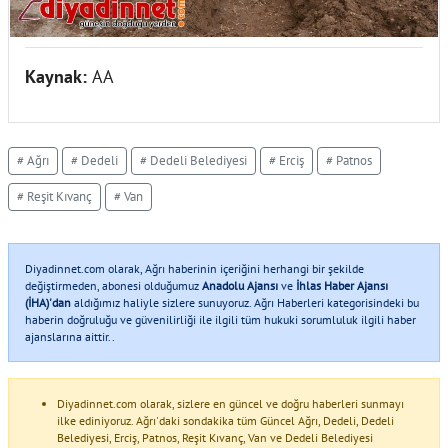
Kaynak:
AA
# Ağrı
# Dedeli
# Dedeli Belediyesi
# Erciş
# Patnos
# Reşit Kıvanç
# Van
Diyadinnet.com olarak, Ağrı haberinin içeriğini herhangi bir şekilde
değiştirmeden, abonesi olduğumuz
Anadolu Ajansı
ve
İhlas Haber Ajansı
(İHA)'dan
aldığımız haliyle sizlere sunuyoruz. Ağrı Haberleri kategorisindeki bu
haberin doğruluğu ve güvenilirliği ile ilgili tüm hukuki sorumluluk ilgili haber
ajanslarına aittir..
Diyadinnet.com olarak, sizlere en güncel ve doğru haberleri sunmayı
ilke ediniyoruz. Ağrı'daki sondakika tüm Güncel Ağrı, Dedeli, Dedeli
Belediyesi, Erciş, Patnos, Reşit Kıvanç, Van ve Dedeli Belediyesi