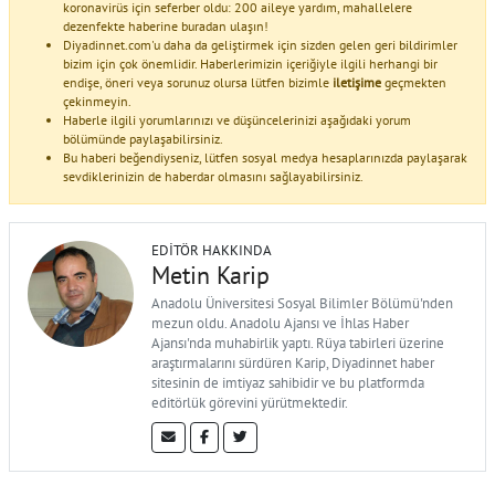
koronavirüs için seferber oldu: 200 aileye yardım, mahallelere
dezenfekte haberine buradan ulaşın!
Diyadinnet.com'u daha da geliştirmek için sizden gelen geri bildirimler
bizim için çok önemlidir. Haberlerimizin içeriğiyle ilgili herhangi bir
endişe, öneri veya sorunuz olursa lütfen bizimle
iletişime
geçmekten
çekinmeyin.
Haberle ilgili yorumlarınızı ve düşüncelerinizi aşağıdaki yorum
bölümünde paylaşabilirsiniz.
Bu haberi beğendiyseniz, lütfen sosyal medya hesaplarınızda paylaşarak
sevdiklerinizin de haberdar olmasını sağlayabilirsiniz.
EDITÖR HAKKINDA
Metin Karip
Anadolu Üniversitesi Sosyal Bilimler Bölümü'nden
mezun oldu. Anadolu Ajansı ve İhlas Haber
Ajansı'nda muhabirlik yaptı. Rüya tabirleri üzerine
araştırmalarını sürdüren Karip, Diyadinnet haber
sitesinin de imtiyaz sahibidir ve bu platformda
editörlük görevini yürütmektedir.