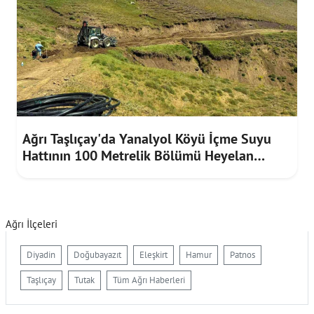
Ağrı Taşlıçay'da Yanalyol Köyü İçme Suyu
Hattının 100 Metrelik Bölümü Heyelan
Riskine Karşı Yenilendi
Ağrı İlçeleri
Diyadin
Doğubayazıt
Eleşkirt
Hamur
Patnos
Taşlıçay
Tutak
Tüm Ağrı Haberleri