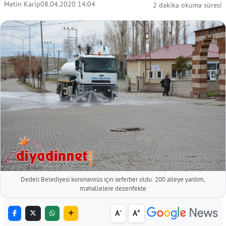
Metin Karip
08.04.2020 14:04
2 dakika okuma süresi
Dedeli Belediyesi koronavirüs için seferber oldu: 200 aileye yardım,
mahallelere dezenfekte
-
+
A
A