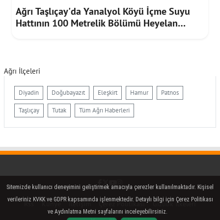
Ağrı Taşlıçay'da Yanalyol Köyü İçme Suyu
Hattının 100 Metrelik Bölümü Heyelan
Riskine Karşı Yenilendi
Ağrı İlçeleri
Diyadin
Doğubayazıt
Eleşkirt
Hamur
Patnos
Taşlıçay
Tutak
Tüm Ağrı Haberleri
Facebook
Twitter (X)
YouTube
Instagram
Sitemizde kullanıcı deneyimini geliştirmek amacıyla çerezler kullanılmaktadır. Kişisel
verileriniz KVKK ve GDPR kapsamında işlenmektedir. Detaylı bilgi için Çerez Politikası
Rss
Künye
İletişim
Çerez Politikası
Gizlilik İlkeleri
ve Aydınlatma Metni sayfalarını inceleyebilirsiniz.