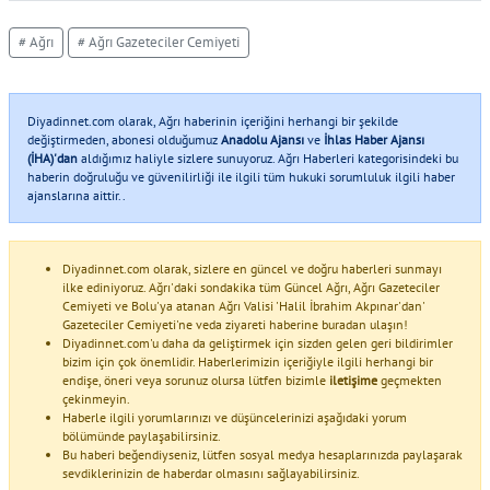
# Ağrı
# Ağrı Gazeteciler Cemiyeti
Diyadinnet.com olarak, Ağrı haberinin içeriğini herhangi bir şekilde
değiştirmeden, abonesi olduğumuz
Anadolu Ajansı
ve
İhlas Haber Ajansı
(İHA)'dan
aldığımız haliyle sizlere sunuyoruz. Ağrı Haberleri kategorisindeki bu
haberin doğruluğu ve güvenilirliği ile ilgili tüm hukuki sorumluluk ilgili haber
ajanslarına aittir..
Diyadinnet.com olarak, sizlere en güncel ve doğru haberleri sunmayı
ilke ediniyoruz. Ağrı'daki sondakika tüm Güncel Ağrı, Ağrı Gazeteciler
Cemiyeti ve Bolu'ya atanan Ağrı Valisi 'Halil İbrahim Akpınar'dan'
Gazeteciler Cemiyeti'ne veda ziyareti haberine buradan ulaşın!
Diyadinnet.com'u daha da geliştirmek için sizden gelen geri bildirimler
bizim için çok önemlidir. Haberlerimizin içeriğiyle ilgili herhangi bir
endişe, öneri veya sorunuz olursa lütfen bizimle
iletişime
geçmekten
çekinmeyin.
Haberle ilgili yorumlarınızı ve düşüncelerinizi aşağıdaki yorum
bölümünde paylaşabilirsiniz.
Bu haberi beğendiyseniz, lütfen sosyal medya hesaplarınızda paylaşarak
sevdiklerinizin de haberdar olmasını sağlayabilirsiniz.