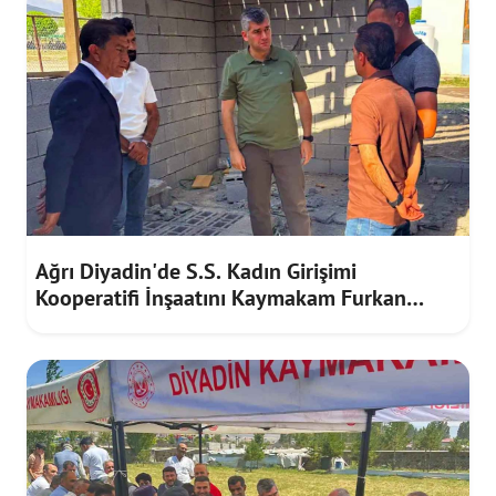
Ağrı Diyadin'de S.S. Kadın Girişimi
Kooperatifi İnşaatını Kaymakam Furkan
Korkusuz İnceledi