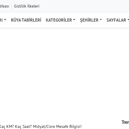
tikası
Gizlilik İlkeleri
RI
RÜYA TABIRLERI
KATEGORILER
ŞEHIRLER
SAYFALAR
Tre
 Kaç KM? Kaç Saat? Midyat/Cizre Mesafe Bilgisi!