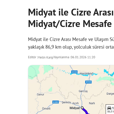
Midyat ile Cizre Ara
Midyat/Cizre Mesafe B
Midyat ile Cizre Arası Mesafe ve Ulaşım Sü
yaklaşık 86,9 km olup, yolculuk süresi orta
Editör :
Yayınlanma :
06.01.2026 11:20
Metin Karip