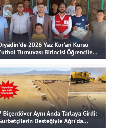
Diyadin'de 2026 Yaz Kur'an Kursu
Futbol Turnuvası Birincisi Öğrencilere
Hediye
7 Biçerdöver Aynı Anda Tarlaya Girdi:
Gurbetçilerin Desteğiyle Ağrı'da
Bereketli Hasat