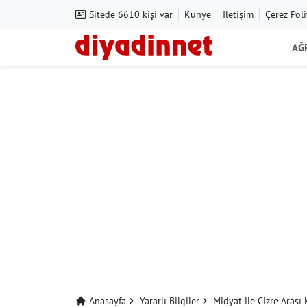
Sitede 6610 kişi var
Künye
İletişim
Çerez Poli
AĞ
Anasayfa
Yararlı Bilgiler
Midyat ile Cizre Arası