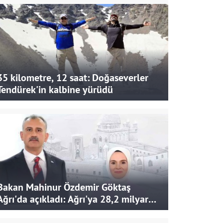
35 kilometre, 12 saat: Doğaseverler
Tendürek'in kalbine yürüdü
Bakan Mahinur Özdemir Göktaş
Ağrı'da açıkladı: Ağrı'ya 28,2 milyar
liralık yatırım ve destek sağlandı