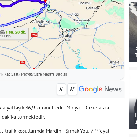
M? Kaç Saat? Midyat/Cizre Mesafe Bilgisi!
-
+
A
A
la yaklaşık 86,9 kilometredir. Midyat - Cizre arası
 dakika sürmektedir.
 trafik koşullarında Mardin - Şırnak Yolu / Midyat -