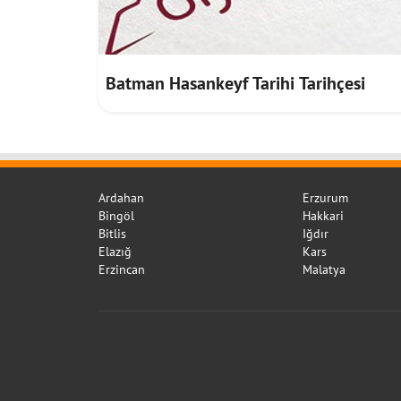
Batman Hasankeyf Tarihi Tarihçesi
Ardahan
Erzurum
Bingöl
Hakkari
Bitlis
Iğdır
Elazığ
Kars
Erzincan
Malatya