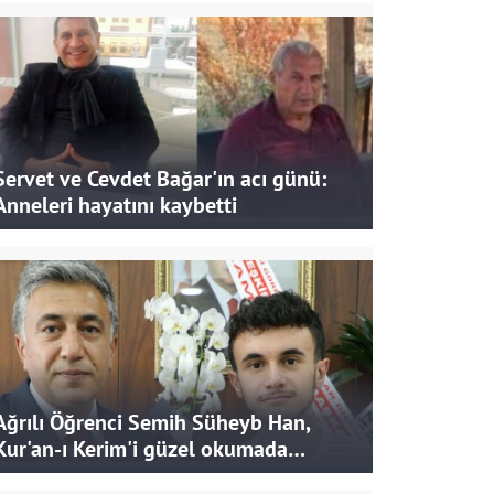
Servet ve Cevdet Bağar'ın acı günü:
Anneleri hayatını kaybetti
Ağrılı Öğrenci Semih Süheyb Han,
Kur'an-ı Kerim'i güzel okumada
Türkiye ikincisi oldu