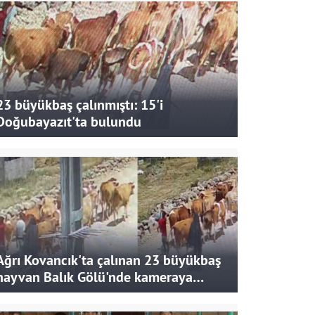
23 büyükbaş çalınmıştı: 15'i
Doğubayazıt'ta bulundu
Ağrı Kovancık'ta çalınan 23 büyükbaş
hayvan Balık Gölü'nde kameraya
takıldı