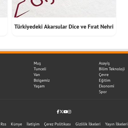
Türkiyedeki Akarsular Dice ve Fırat Nehri
Muş
Asayiş
Tunceli
Bilim Teknoloji
Van
Çevre
Bölgemiz
Eğitim
Yaşam
Ekonomi
Spor
Facebook
Twitter (X)
YouTube
Instagram
Rss
Künye
İletişim
Çerez Politikası
Gizlilik İlkeleri
Yayın İlkeleri