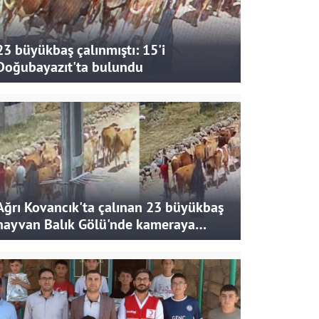
23 büyükbaş çalınmıştı: 15'i
Doğubayazıt'ta bulundu
Ağrı Kovancık'ta çalınan 23 büyükbaş
hayvan Balık Gölü'nde kameraya
takıldı