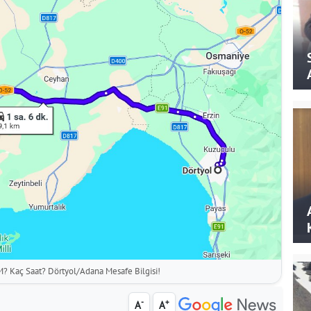
M? Kaç Saat? Dörtyol/Adana Mesafe Bilgisi!
-
+
A
A