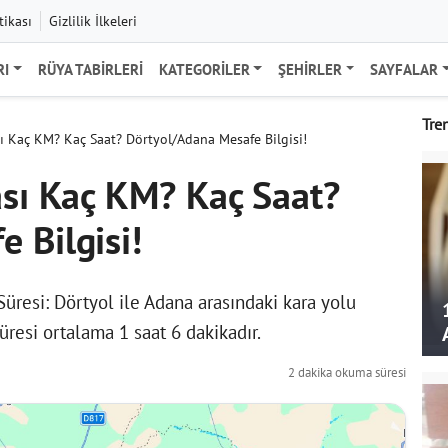
tikası
Gizlilik İlkeleri
RI
RÜYA TABIRLERI
KATEGORILER
ŞEHIRLER
SAYFALAR
Tre
sı Kaç KM? Kaç Saat? Dörtyol/Adana Mesafe Bilgisi!
ası Kaç KM? Kaç Saat?
 Bilgisi!
üresi: Dörtyol ile Adana arasındaki kara yolu
üresi ortalama 1 saat 6 dakikadır.
2 dakika okuma süresi