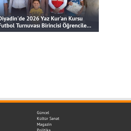
Diyadin'de 2026 Yaz Kur'an Kursu
Futbol Turnuvası Birincisi Öğrencilere
Hediye
Güncel
Kültür Sanat
Magazin
Politika