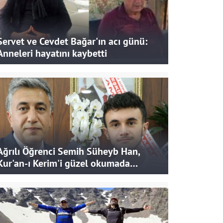
Servet ve Cevdet Bağar'ın acı günü:
Anneleri hayatını kaybetti
Ağrılı Öğrenci Semih Süheyb Han,
Kur'an-ı Kerim'i güzel okumada
Türkiye ikincisi oldu