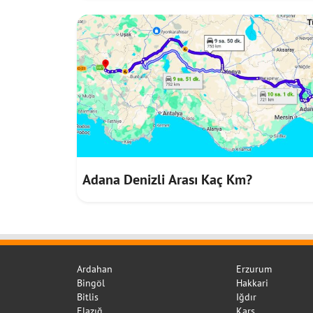
Adana Denizli Arası Kaç Km?
Ardahan
Erzurum
Bingöl
Hakkari
Bitlis
Iğdır
Elazığ
Kars