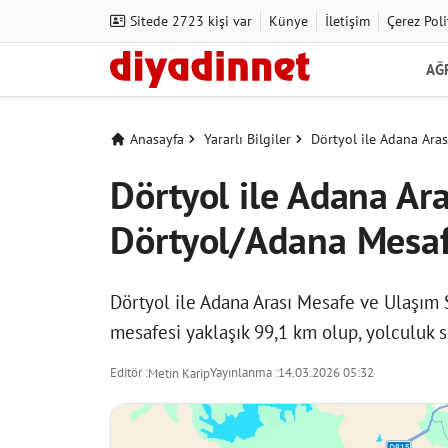
Sitede 2723 kişi var
Künye
İletişim
Çerez Poli
AĞ
Anasayfa
Yararlı Bilgiler
Dörtyol ile Adana Ara
Dörtyol ile Adana Ar
Dörtyol/Adana Mesafe
Dörtyol ile Adana Arası Mesafe ve Ulaşım S
mesafesi yaklaşık 99,1 km olup, yolculuk s
Editör :
Yayınlanma :
14.03.2026 05:32
Metin Karip