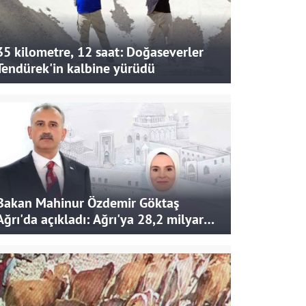
35 kilometre, 12 saat: Doğaseverler
Tendürek'in kalbine yürüdü
Bakan Mahinur Özdemir Göktaş
Ağrı'da açıkladı: Ağrı'ya 28,2 milyar
liralık yatırım ve destek sağlandı