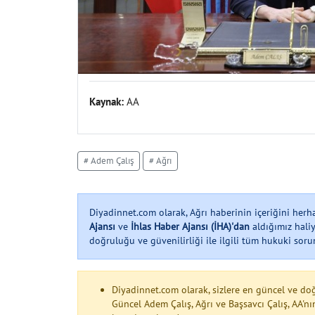
Kaynak:
AA
# Adem Çalış
# Ağrı
Diyadinnet.com olarak, Ağrı haberinin içeriğini her
Ajansı
ve
İhlas Haber Ajansı (İHA)'dan
aldığımız haliy
doğruluğu ve güvenilirliği ile ilgili tüm hukuki soruml
Diyadinnet.com olarak, sizlere en güncel ve do
Güncel Adem Çalış, Ağrı ve Başsavcı Çalış, AA'nı