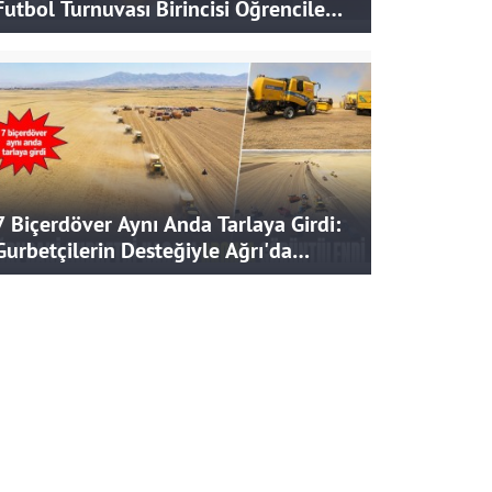
Futbol Turnuvası Birincisi Öğrencilere
Hediye
7 Biçerdöver Aynı Anda Tarlaya Girdi:
Gurbetçilerin Desteğiyle Ağrı'da
Bereketli Hasat