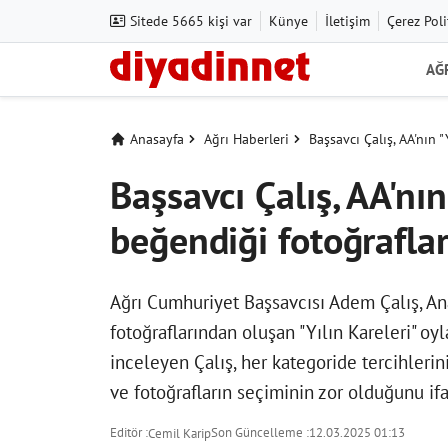
Sitede 5665 kişi var
Künye
İletişim
Çerez Poli
AĞ
Anasayfa
Ağrı Haberleri
Başsavcı Çalış, AA'nın 
Başsavcı Çalış, AA'nı
beğendiği fotoğraflar
Ağrı Cumhuriyet Başsavcısı Adem Çalış, A
fotoğraflarından oluşan "Yılın Kareleri" oyl
inceleyen Çalış, her kategoride tercihlerin
ve fotoğrafların seçiminin zor olduğunu ifa
Editör :
Son Güncelleme :
12.03.2025 01:13
Cemil Karip