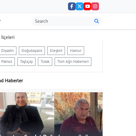
 İlçeleri
Diyadin
Doğubayazıt
Eleşkirt
Hamur
Patnos
Taşlıçay
Tutak
Tüm Ağrı Haberleri
nd Haberler