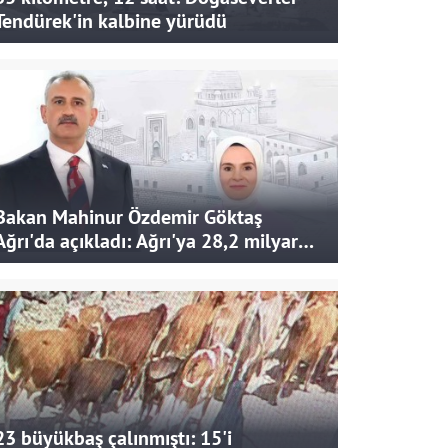
Tendürek'in kalbine yürüdü
Bakan Mahinur Özdemir Göktaş
Ağrı'da açıkladı: Ağrı'ya 28,2 milyar
liralık yatırım ve destek sağlandı
23 büyükbaş çalınmıştı: 15'i