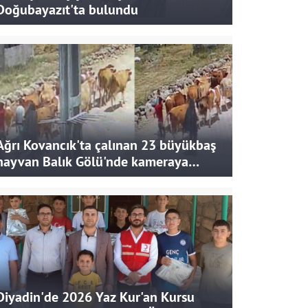
Doğubayazıt'ta bulundu
Ağrı Kovancık'ta çalınan 23 büyükbaş
hayvan Balık Gölü'nde kameraya
takıldı
Diyadin'de 2026 Yaz Kur'an Kursu