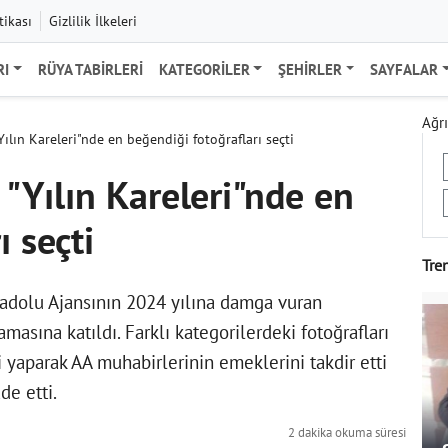
tikası
Gizlilik İlkeleri
RI
RÜYA TABIRLERI
KATEGORILER
ŞEHIRLER
SAYFALAR
Ağrı
"Yılın Kareleri"nde en beğendiği fotoğrafları seçti
n "Yılın Kareleri"nde en
ı seçti
Tre
nadolu Ajansının 2024 yılına damga vuran
amasına katıldı. Farklı kategorilerdeki fotoğrafları
i yaparak AA muhabirlerinin emeklerini takdir etti
de etti.
2 dakika okuma süresi