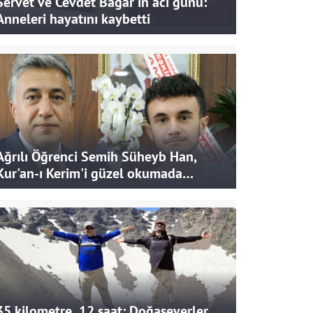
Servet ve Cevdet Bağar'ın acı günü:
Anneleri hayatını kaybetti
Ağrılı Öğrenci Semih Süheyb Han,
Kur'an-ı Kerim'i güzel okumada
Türkiye ikincisi oldu
35 kilometre, 12 saat: Doğaseverler