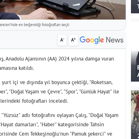
Kareleri"nde en beğendiği fotoğrafları seçti
-
+
A
A
ış, Anadolu Ajansının (AA) 2024 yılına damga vuran
lamasına katıldı.
 yurt içi ve dışında yıl boyunca çektiği, "Roketsan,
er", "Doğal Yaşam ve Çevre", "Spor", "Günlük Hayat" ile
erindeki fotoğrafları inceledi.
"Yüzsüz" adlı fotoğrafını oylayan Çalış, "Doğal Yaşam
Hayat damarları", "Haber" kategorisinde Tahsin
egorisinde Cem Tekkeşinoğlu'nun "Pamuk şekerci" ve