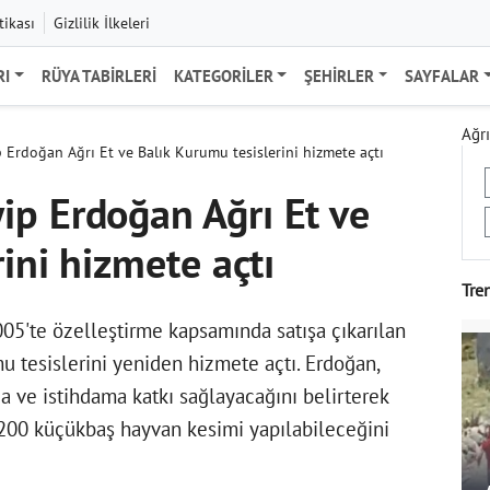
tikası
Gizlilik İlkeleri
RI
RÜYA TABIRLERI
KATEGORILER
ŞEHIRLER
SAYFALAR
Ağrı
Erdoğan Ağrı Et ve Balık Kurumu tesislerini hizmete açtı
ip Erdoğan Ağrı Et ve
ini hizmete açtı
Tre
05'te özelleştirme kapsamında satışa çıkarılan
u tesislerini yeniden hizmete açtı. Erdoğan,
a ve istihdama katkı sağlayacağını belirterek
1200 küçükbaş hayvan kesimi yapılabileceğini