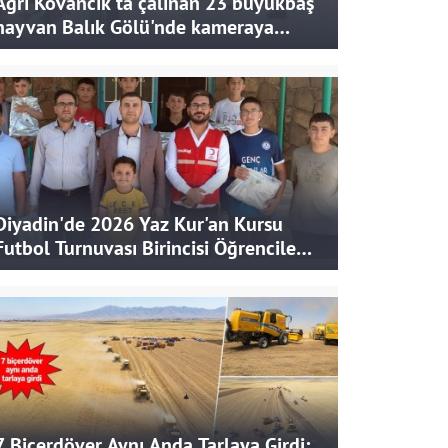
Ağrı Kovancık'ta çalınan 23 büyükbaş
hayvan Balık Gölü'nde kameraya
takıldı
Diyadin'de 2026 Yaz Kur'an Kursu
Futbol Turnuvası Birincisi Öğrencilere
Hediye
7 Biçerdöver Aynı Anda Tarlaya Girdi: