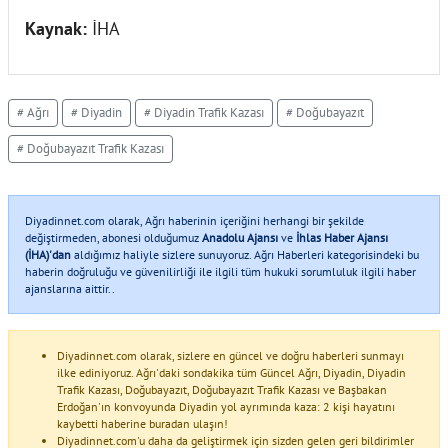
Kaynak:
İHA
# Ağrı
# Diyadin
# Diyadin Trafik Kazası
# Doğubayazıt
# Doğubayazıt Trafik Kazası
Diyadinnet.com olarak, Ağrı haberinin içeriğini herhangi bir şekilde
değiştirmeden, abonesi olduğumuz
Anadolu Ajansı
ve
İhlas Haber Ajansı
(İHA)'dan
aldığımız haliyle sizlere sunuyoruz. Ağrı Haberleri kategorisindeki bu
haberin doğruluğu ve güvenilirliği ile ilgili tüm hukuki sorumluluk ilgili haber
ajanslarına aittir..
Diyadinnet.com olarak, sizlere en güncel ve doğru haberleri sunmayı
ilke ediniyoruz. Ağrı'daki sondakika tüm Güncel Ağrı, Diyadin, Diyadin
Trafik Kazası, Doğubayazıt, Doğubayazıt Trafik Kazası ve Başbakan
Erdoğan'ın konvoyunda Diyadin yol ayrımında kaza: 2 kişi hayatını
kaybetti haberine buradan ulaşın!
Diyadinnet.com'u daha da geliştirmek için sizden gelen geri bildirimler