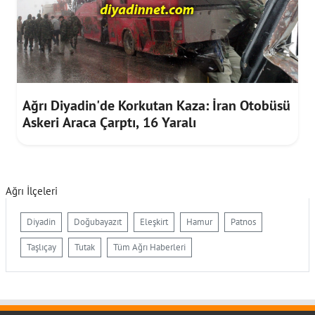
Ağrı Diyadin'de Korkutan Kaza: İran Otobüsü
Askeri Araca Çarptı, 16 Yaralı
Ağrı İlçeleri
Diyadin
Doğubayazıt
Eleşkirt
Hamur
Patnos
Taşlıçay
Tutak
Tüm Ağrı Haberleri