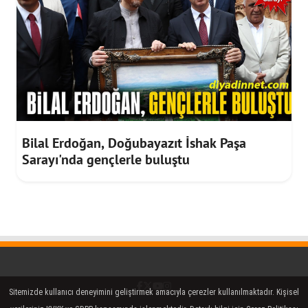
Bilal Erdoğan, Doğubayazıt İshak Paşa
Sarayı'nda gençlerle buluştu
Facebook
Twitter (X)
YouTube
Instagram
Sitemizde kullanıcı deneyimini geliştirmek amacıyla çerezler kullanılmaktadır. Kişisel