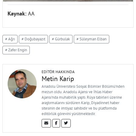
Kaynak:
AA
# Ağrı
# Doğubayazıt
# Gürbulak
# Süleyman Elban
# Zafer Engin
EDITÖR HAKKINDA
Metin Karip
Anadolu Üniversitesi Sosyal Bilimler Bölümü'nden
mezun oldu. Anadolu Ajansı ve İhlas Haber
Ajansı'nda muhabirlik yaptı. Rüya tabirleri üzerine
araştırmalarını sürdüren Karip, Diyadinnet haber
sitesinin de imtiyaz sahibidir ve bu platformda
editörlük görevini yürütmektedir.