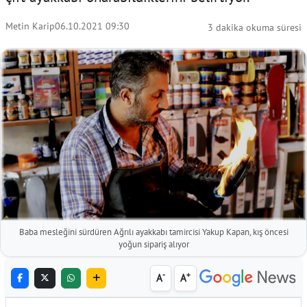
Metin Karip
06.10.2021 09:30
3 dakika okuma süresi
Baba mesleğini sürdüren Ağrılı ayakkabı tamircisi Yakup Kapan, kış öncesi
yoğun sipariş alıyor
-
+
A
A