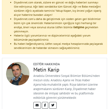
Diyadinnet.com olarak, sizlere en güncel ve doğru haberleri sunmayı
ilke ediniyoruz. Ağrı'daki sondakika tüm Güncel Ağrı ve Baba mesleğini
sürdüren Ağrılı ayakkabı tamircisi Yakup Kapan, kış öncesi yoğun sipariş
alıyor haberine buradan ulaşın!
Diyadinnet.com'u daha da geliştirmek için sizden gelen geri bildirimler
bizim için çok önemlidir. Haberlerimizin içeriğiyle ilgili herhangi bir
endişe, öneri veya sorunuz olursa lütfen bizimle
iletişime
geçmekten
çekinmeyin.
Haberle ilgili yorumlarınızı ve düşüncelerinizi aşağıdaki yorum
bölümünde paylaşabilirsiniz.
Bu haberi beğendiyseniz, lütfen sosyal medya hesaplarınızda paylaşarak
sevdiklerinizin de haberdar olmasını sağlayabilirsiniz.
EDITÖR HAKKINDA
Metin Karip
Anadolu Üniversitesi Sosyal Bilimler Bölümü'nden
mezun oldu. Anadolu Ajansı ve İhlas Haber
Ajansı'nda muhabirlik yaptı. Rüya tabirleri üzerine
araştırmalarını sürdüren Karip, Diyadinnet haber
sitesinin de imtiyaz sahibidir ve bu platformda
editörlük görevini yürütmektedir.