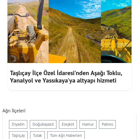
Taşlıçay İlçe Özel İdaresi'nden Aşağı Toklu,
Yanalyol ve Yassıkaya'ya altyapı hizmeti
Ağrı İlçeleri
Diyadin
Doğubayazıt
Eleşkirt
Hamur
Patnos
Taşlıçay
Tutak
Tüm Ağrı Haberleri