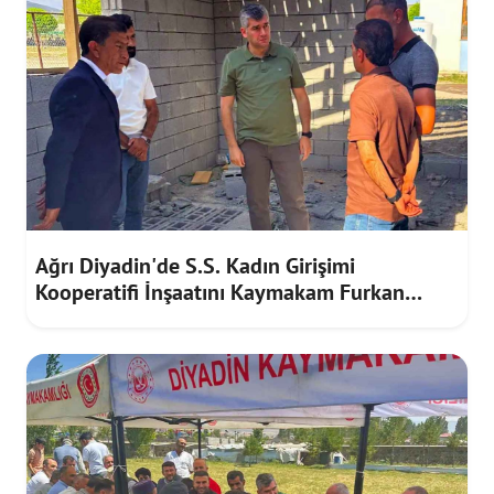
Ağrı Diyadin'de S.S. Kadın Girişimi
Kooperatifi İnşaatını Kaymakam Furkan
Korkusuz İnceledi