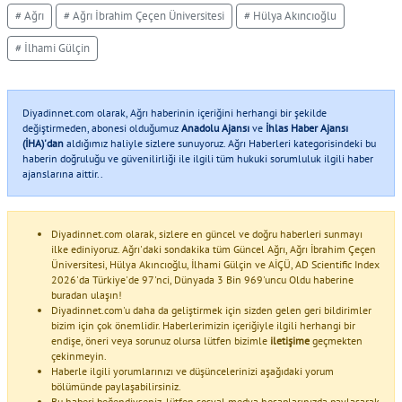
# Ağrı
# Ağrı İbrahim Çeçen Üniversitesi
# Hülya Akıncıoğlu
# İlhami Gülçin
Diyadinnet.com olarak, Ağrı haberinin içeriğini herhangi bir şekilde
değiştirmeden, abonesi olduğumuz
Anadolu Ajansı
ve
İhlas Haber Ajansı
(İHA)'dan
aldığımız haliyle sizlere sunuyoruz. Ağrı Haberleri kategorisindeki bu
haberin doğruluğu ve güvenilirliği ile ilgili tüm hukuki sorumluluk ilgili haber
ajanslarına aittir..
Diyadinnet.com olarak, sizlere en güncel ve doğru haberleri sunmayı
ilke ediniyoruz. Ağrı'daki sondakika tüm Güncel Ağrı, Ağrı İbrahim Çeçen
Üniversitesi, Hülya Akıncıoğlu, İlhami Gülçin ve AİÇÜ, AD Scientific Index
2026'da Türkiye'de 97'nci, Dünyada 3 Bin 969'uncu Oldu haberine
buradan ulaşın!
Diyadinnet.com'u daha da geliştirmek için sizden gelen geri bildirimler
bizim için çok önemlidir. Haberlerimizin içeriğiyle ilgili herhangi bir
endişe, öneri veya sorunuz olursa lütfen bizimle
iletişime
geçmekten
çekinmeyin.
Haberle ilgili yorumlarınızı ve düşüncelerinizi aşağıdaki yorum
bölümünde paylaşabilirsiniz.
Bu haberi beğendiyseniz, lütfen sosyal medya hesaplarınızda paylaşarak