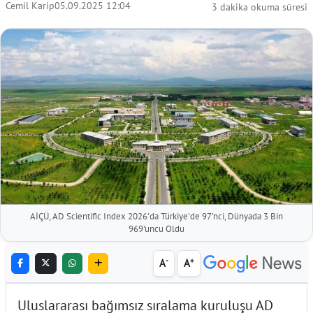
Cemil Karip
05.09.2025 12:04
3 dakika okuma süresi
AİÇÜ, AD Scientific Index 2026'da Türkiye'de 97'nci, Dünyada 3 Bin
969'uncu Oldu
-
+
A
A
Uluslararası bağımsız sıralama kuruluşu AD