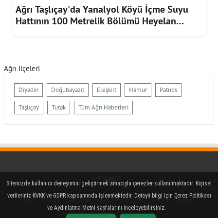
Ağrı Taşlıçay'da Yanalyol Köyü İçme Suyu
Hattının 100 Metrelik Bölümü Heyelan
Riskine Karşı Yenilendi
Ağrı İlçeleri
Diyadin
Doğubayazıt
Eleşkirt
Hamur
Patnos
Taşlıçay
Tutak
Tüm Ağrı Haberleri
Facebook
Twitter (X)
YouTube
Instagram
Sitemizde kullanıcı deneyimini geliştirmek amacıyla çerezler kullanılmaktadır. Kişisel
verileriniz KVKK ve GDPR kapsamında işlenmektedir. Detaylı bilgi için Çerez Politikası
Rss
Künye
İletişim
Çerez Politikası
Gizlilik İlkeleri
ve Aydınlatma Metni sayfalarını inceleyebilirsiniz.
Yayın İlkeleri