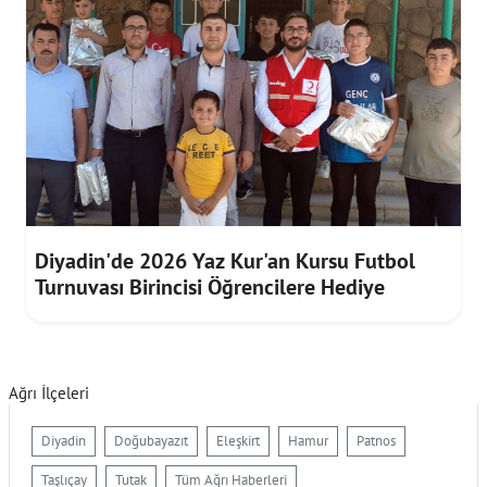
Diyadin'de 2026 Yaz Kur'an Kursu Futbol
Turnuvası Birincisi Öğrencilere Hediye
Ağrı İlçeleri
Diyadin
Doğubayazıt
Eleşkirt
Hamur
Patnos
Taşlıçay
Tutak
Tüm Ağrı Haberleri