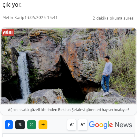
çıkıyor.
Metin Karip
13.05.2023 13:41
2 dakika okuma süresi
Ağrı’nın saklı güzelliklerinden Bekiran Şelalesi görenleri hayran bırakıyor!
-
+
A
A