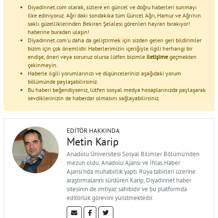
Diyadinnet.com olarak, sizlere en güncel ve doğru haberleri sunmayı
ilke ediniyoruz. Ağrı'daki sondakika tüm Güncel Ağrı, Hamur ve Ağrı’nın
saklı güzelliklerinden Bekiran Şelalesi görenleri hayran bırakıyor!
haberine buradan ulaşın!
Diyadinnet.com'u daha da geliştirmek için sizden gelen geri bildirimler
bizim için çok önemlidir. Haberlerimizin içeriğiyle ilgili herhangi bir
endişe, öneri veya sorunuz olursa lütfen bizimle
iletişime
geçmekten
çekinmeyin.
Haberle ilgili yorumlarınızı ve düşüncelerinizi aşağıdaki yorum
bölümünde paylaşabilirsiniz.
Bu haberi beğendiyseniz, lütfen sosyal medya hesaplarınızda paylaşarak
sevdiklerinizin de haberdar olmasını sağlayabilirsiniz.
EDITÖR HAKKINDA
Metin Karip
Anadolu Üniversitesi Sosyal Bilimler Bölümü'nden
mezun oldu. Anadolu Ajansı ve İhlas Haber
Ajansı'nda muhabirlik yaptı. Rüya tabirleri üzerine
araştırmalarını sürdüren Karip, Diyadinnet haber
sitesinin de imtiyaz sahibidir ve bu platformda
editörlük görevini yürütmektedir.