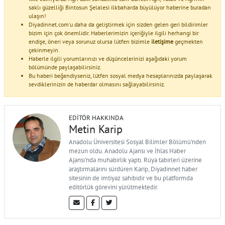
saklı güzelliği Bintosun Şelalesi ilkbaharda büyülüyor haberine buradan
ulaşın!
Diyadinnet.com'u daha da geliştirmek için sizden gelen geri bildirimler
bizim için çok önemlidir. Haberlerimizin içeriğiyle ilgili herhangi bir
endişe, öneri veya sorunuz olursa lütfen bizimle
iletişime
geçmekten
çekinmeyin.
Haberle ilgili yorumlarınızı ve düşüncelerinizi aşağıdaki yorum
bölümünde paylaşabilirsiniz.
Bu haberi beğendiyseniz, lütfen sosyal medya hesaplarınızda paylaşarak
sevdiklerinizin de haberdar olmasını sağlayabilirsiniz.
EDITÖR HAKKINDA
Metin Karip
Anadolu Üniversitesi Sosyal Bilimler Bölümü'nden
mezun oldu. Anadolu Ajansı ve İhlas Haber
Ajansı'nda muhabirlik yaptı. Rüya tabirleri üzerine
araştırmalarını sürdüren Karip, Diyadinnet haber
sitesinin de imtiyaz sahibidir ve bu platformda
editörlük görevini yürütmektedir.