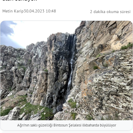
Metin Karip
30.04.2023 10:48
2 dakika okuma süresi
Ağrı’nın saklı güzelliği Bintosun Şelalesi ilkbaharda büyülüyor