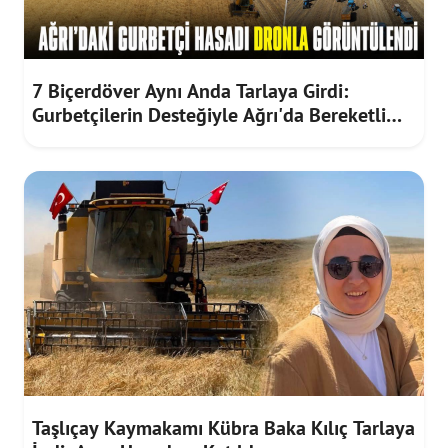
7 Biçerdöver Aynı Anda Tarlaya Girdi:
Gurbetçilerin Desteğiyle Ağrı'da Bereketli
Hasat
Taşlıçay Kaymakamı Kübra Baka Kılıç Tarlaya