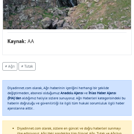
Kaynak:
AA
# Ağrı
# Tutak
Diyadinnet.com olarak, Ağrı haberinin içeriğini herhangi bir şekilde
değiştirmeden, abonesi olduğumuz
Anadolu Ajansı
ve
İhlas Haber Ajansı
(İHA)'dan
aldığımız haliyle sizlere sunuyoruz. Ağrı Haberleri kategorisindeki bu
haberin doğruluğu ve güvenilirliği ile ilgili tüm hukuki sorumluluk ilgili haber
ajanslarına aittir..
Diyadinnet.com olarak, sizlere en güncel ve doğru haberleri sunmayı
ilke ediniyoruz. Ağrı'daki sondakika tüm Güncel Ağrı, Tutak ve Ağrı’nın