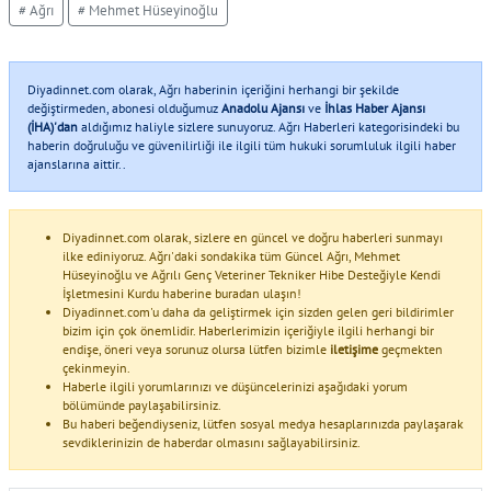
# Ağrı
# Mehmet Hüseyinoğlu
Diyadinnet.com olarak, Ağrı haberinin içeriğini herhangi bir şekilde
değiştirmeden, abonesi olduğumuz
Anadolu Ajansı
ve
İhlas Haber Ajansı
(İHA)'dan
aldığımız haliyle sizlere sunuyoruz. Ağrı Haberleri kategorisindeki bu
haberin doğruluğu ve güvenilirliği ile ilgili tüm hukuki sorumluluk ilgili haber
ajanslarına aittir..
Diyadinnet.com olarak, sizlere en güncel ve doğru haberleri sunmayı
ilke ediniyoruz. Ağrı'daki sondakika tüm Güncel Ağrı, Mehmet
Hüseyinoğlu ve Ağrılı Genç Veteriner Tekniker Hibe Desteğiyle Kendi
İşletmesini Kurdu haberine buradan ulaşın!
Diyadinnet.com'u daha da geliştirmek için sizden gelen geri bildirimler
bizim için çok önemlidir. Haberlerimizin içeriğiyle ilgili herhangi bir
endişe, öneri veya sorunuz olursa lütfen bizimle
iletişime
geçmekten
çekinmeyin.
Haberle ilgili yorumlarınızı ve düşüncelerinizi aşağıdaki yorum
bölümünde paylaşabilirsiniz.
Bu haberi beğendiyseniz, lütfen sosyal medya hesaplarınızda paylaşarak
sevdiklerinizin de haberdar olmasını sağlayabilirsiniz.