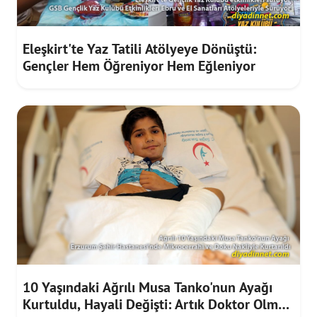
Eleşkirt'te Yaz Tatili Atölyeye Dönüştü:
Gençler Hem Öğreniyor Hem Eğleniyor
10 Yaşındaki Ağrılı Musa Tanko'nun Ayağı
Kurtuldu, Hayali Değişti: Artık Doktor Olmak