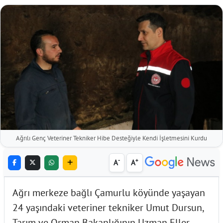
Ağrılı Genç Veteriner Tekniker Hibe Desteğiyle Kendi İşletmesini Kurdu
-
+
A
A
Ağrı merkeze bağlı Çamurlu köyünde yaşayan
24 yaşındaki veteriner tekniker Umut Dursun,
Tarım ve Orman Bakanlığının Uzman Eller