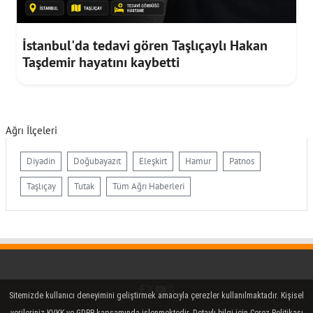
İstanbul'da tedavi gören Taşlıçaylı Hakan
Taşdemir hayatını kaybetti
Ağrı İlçeleri
Diyadin
Doğubayazıt
Eleşkirt
Hamur
Patnos
Taşlıçay
Tutak
Tüm Ağrı Haberleri
Facebook
Twitter (X)
YouTube
Instagram
Sitemizde kullanıcı deneyimini geliştirmek amacıyla çerezler kullanılmaktadır. Kişisel
verileriniz KVKK ve GDPR kapsamında işlenmektedir. Detaylı bilgi için Çerez Politikası