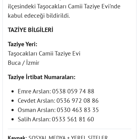
ilçesindeki Taşocakları Camii Taziye Evi'nde
kabul edeceği bildirildi.
TAZİYE BİLGİLERİ
Taziye Yeri:
Taşocakları Camii Taziye Evi
Buca / İzmir
Taziye İrtibat Numaraları:
Emre Arslan: 0538 059 74 88
Cevdet Arslan: 0536 972 08 86
Osman Arslan: 0530 463 83 35
Salih Arslan: 0533 561 81 60
Kaynak:
SOSYAL MEDYA + YEREL SİTELER