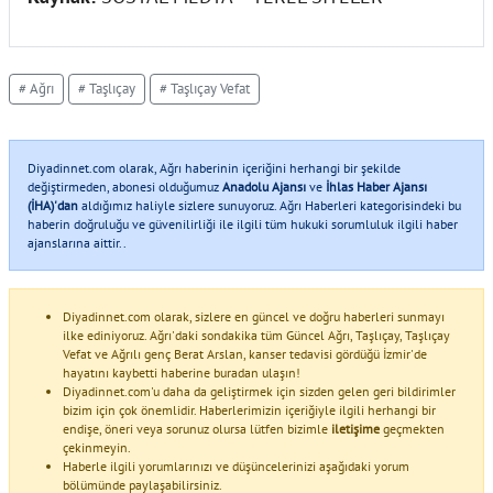
# Ağrı
# Taşlıçay
# Taşlıçay Vefat
Diyadinnet.com olarak, Ağrı haberinin içeriğini herhangi bir şekilde
değiştirmeden, abonesi olduğumuz
Anadolu Ajansı
ve
İhlas Haber Ajansı
(İHA)'dan
aldığımız haliyle sizlere sunuyoruz. Ağrı Haberleri kategorisindeki bu
haberin doğruluğu ve güvenilirliği ile ilgili tüm hukuki sorumluluk ilgili haber
ajanslarına aittir..
Diyadinnet.com olarak, sizlere en güncel ve doğru haberleri sunmayı
ilke ediniyoruz. Ağrı'daki sondakika tüm Güncel Ağrı, Taşlıçay, Taşlıçay
Vefat ve Ağrılı genç Berat Arslan, kanser tedavisi gördüğü İzmir'de
hayatını kaybetti haberine buradan ulaşın!
Diyadinnet.com'u daha da geliştirmek için sizden gelen geri bildirimler
bizim için çok önemlidir. Haberlerimizin içeriğiyle ilgili herhangi bir
endişe, öneri veya sorunuz olursa lütfen bizimle
iletişime
geçmekten
çekinmeyin.
Haberle ilgili yorumlarınızı ve düşüncelerinizi aşağıdaki yorum
bölümünde paylaşabilirsiniz.