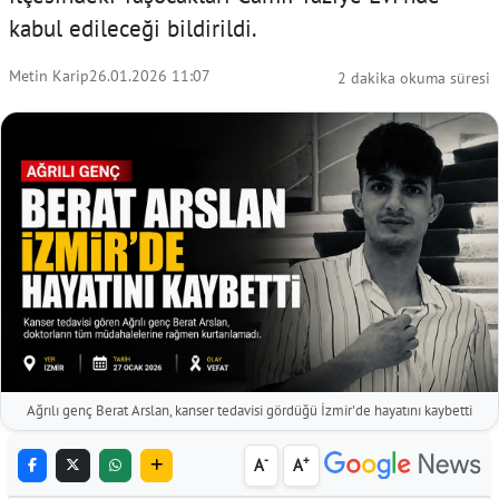
kabul edileceği bildirildi.
Metin Karip
26.01.2026 11:07
2 dakika okuma süresi
Ağrılı genç Berat Arslan, kanser tedavisi gördüğü İzmir'de hayatını kaybetti
-
+
A
A