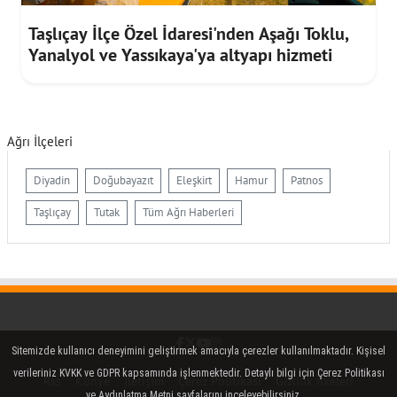
Taşlıçay İlçe Özel İdaresi'nden Aşağı Toklu,
Yanalyol ve Yassıkaya'ya altyapı hizmeti
Ağrı İlçeleri
Diyadin
Doğubayazıt
Eleşkirt
Hamur
Patnos
Taşlıçay
Tutak
Tüm Ağrı Haberleri
Facebook
Twitter (X)
YouTube
Instagram
Sitemizde kullanıcı deneyimini geliştirmek amacıyla çerezler kullanılmaktadır. Kişisel
verileriniz KVKK ve GDPR kapsamında işlenmektedir. Detaylı bilgi için Çerez Politikası
Rss
Künye
İletişim
Çerez Politikası
Gizlilik İlkeleri
ve Aydınlatma Metni sayfalarını inceleyebilirsiniz.