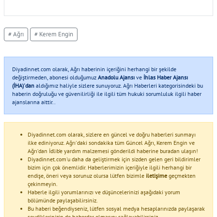
# Ağrı
# Kerem Engin
Diyadinnet.com olarak, Ağrı haberinin içeriğini herhangi bir şekilde
değiştirmeden, abonesi olduğumuz
Anadolu Ajansı
ve
İhlas Haber Ajansı
(İHA)'dan
aldığımız haliyle sizlere sunuyoruz. Ağrı Haberleri kategorisindeki bu
haberin doğruluğu ve güvenilirliği ile ilgili tüm hukuki sorumluluk ilgili haber
ajanslarına aittir..
Diyadinnet.com olarak, sizlere en güncel ve doğru haberleri sunmayı
ilke ediniyoruz. Ağrı'daki sondakika tüm Güncel Ağrı, Kerem Engin ve
Ağrı’dan İdlib’e yardım malzemesi gönderildi haberine buradan ulaşın!
Diyadinnet.com'u daha da geliştirmek için sizden gelen geri bildirimler
bizim için çok önemlidir. Haberlerimizin içeriğiyle ilgili herhangi bir
endişe, öneri veya sorunuz olursa lütfen bizimle
iletişime
geçmekten
çekinmeyin.
Haberle ilgili yorumlarınızı ve düşüncelerinizi aşağıdaki yorum
bölümünde paylaşabilirsiniz.
Bu haberi beğendiyseniz, lütfen sosyal medya hesaplarınızda paylaşarak
sevdiklerinizin de haberdar olmasını sağlayabilirsiniz.