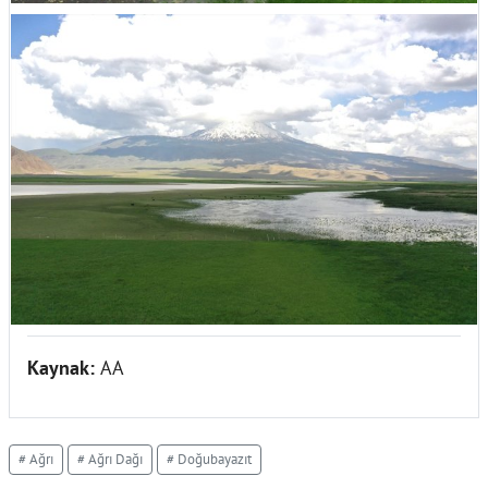
Kaynak:
AA
# Ağrı
# Ağrı Dağı
# Doğubayazıt