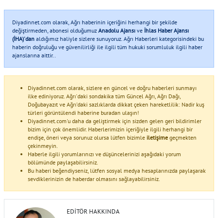
Diyadinnet.com olarak, Ağrı haberinin içeriğini herhangi bir şekilde
değiştirmeden, abonesi olduğumuz
Anadolu Ajansı
ve
İhlas Haber Ajansı
(İHA)'dan
aldığımız haliyle sizlere sunuyoruz. Ağrı Haberleri kategorisindeki bu
haberin doğruluğu ve güvenilirliği ile ilgili tüm hukuki sorumluluk ilgili haber
ajanslarına aittir..
Diyadinnet.com olarak, sizlere en güncel ve doğru haberleri sunmayı
ilke ediniyoruz. Ağrı'daki sondakika tüm Güncel Ağrı, Ağrı Dağı,
Doğubayazıt ve Ağrı’daki sazlıklarda dikkat çeken hareketlilik: Nadir kuş
türleri görüntülendi haberine buradan ulaşın!
Diyadinnet.com'u daha da geliştirmek için sizden gelen geri bildirimler
bizim için çok önemlidir. Haberlerimizin içeriğiyle ilgili herhangi bir
endişe, öneri veya sorunuz olursa lütfen bizimle
iletişime
geçmekten
çekinmeyin.
Haberle ilgili yorumlarınızı ve düşüncelerinizi aşağıdaki yorum
bölümünde paylaşabilirsiniz.
Bu haberi beğendiyseniz, lütfen sosyal medya hesaplarınızda paylaşarak
sevdiklerinizin de haberdar olmasını sağlayabilirsiniz.
EDITÖR HAKKINDA