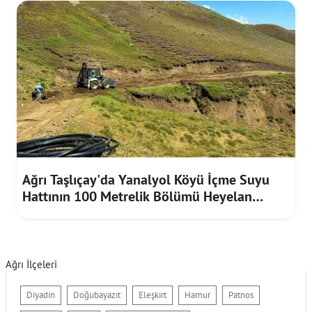
Ağrı Taşlıçay'da Yanalyol Köyü İçme Suyu
Hattının 100 Metrelik Bölümü Heyelan
Riskine Karşı Yenilendi
Ağrı İlçeleri
Diyadin
Doğubayazıt
Eleşkirt
Hamur
Patnos