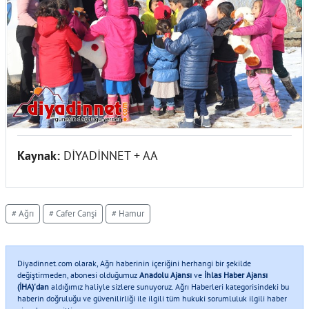
Kaynak:
DİYADİNNET + AA
# Ağrı
# Cafer Canşi
# Hamur
Diyadinnet.com olarak, Ağrı haberinin içeriğini herhangi bir şekilde
değiştirmeden, abonesi olduğumuz
Anadolu Ajansı
ve
İhlas Haber Ajansı
(İHA)'dan
aldığımız haliyle sizlere sunuyoruz. Ağrı Haberleri kategorisindeki bu
haberin doğruluğu ve güvenilirliği ile ilgili tüm hukuki sorumluluk ilgili haber