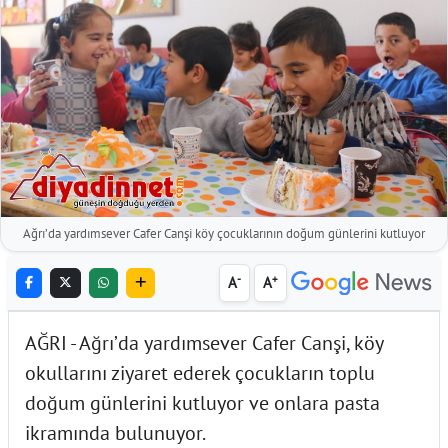
Ağrı’da yardımsever Cafer Canşi köy çocuklarının doğum günlerini kutluyor
-
+
A
A
AĞRI - Ağrı’da yardımsever Cafer Canşi, köy
okullarını ziyaret ederek çocukların toplu
doğum günlerini kutluyor ve onlara pasta
ikramında bulunuyor.