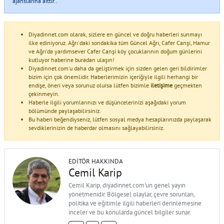
ajanslarına aittir..
Diyadinnet.com olarak, sizlere en güncel ve doğru haberleri sunmayı
ilke ediniyoruz. Ağrı'daki sondakika tüm Güncel Ağrı, Cafer Canşi, Hamur
ve Ağrı’da yardımsever Cafer Canşi köy çocuklarının doğum günlerini
kutluyor haberine buradan ulaşın!
Diyadinnet.com'u daha da geliştirmek için sizden gelen geri bildirimler
bizim için çok önemlidir. Haberlerimizin içeriğiyle ilgili herhangi bir
endişe, öneri veya sorunuz olursa lütfen bizimle
iletişime
geçmekten
çekinmeyin.
Haberle ilgili yorumlarınızı ve düşüncelerinizi aşağıdaki yorum
bölümünde paylaşabilirsiniz.
Bu haberi beğendiyseniz, lütfen sosyal medya hesaplarınızda paylaşarak
sevdiklerinizin de haberdar olmasını sağlayabilirsiniz.
EDITÖR HAKKINDA
Cemil Karip
Cemil Karip, diyadinnet.com'un genel yayın
yönetmenidir. Bölgesel olaylar, çevre sorunları,
politika ve eğitimle ilgili haberleri derinlemesine
inceler ve bu konularda güncel bilgiler sunar.