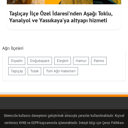
Taşlıçay İlçe Özel İdaresi'nden Aşağı Toklu,
Yanalyol ve Yassıkaya'ya altyapı hizmeti
Ağrı İlçeleri
Diyadin
Doğubayazıt
Eleşkirt
Hamur
Patnos
Taşlıçay
Tutak
Tüm Ağrı Haberleri
Facebook
Twitter (X)
YouTube
Instagram
Sitemizde kullanıcı deneyimini geliştirmek amacıyla çerezler kullanılmaktadır. Kişisel
verileriniz KVKK ve GDPR kapsamında işlenmektedir. Detaylı bilgi için Çerez Politikası
Rss
Künye
İletişim
Çerez Politikası
Gizlilik İlkeleri