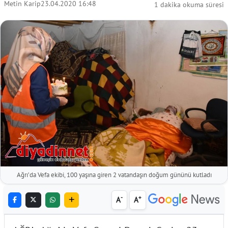
Metin Karip
23.04.2020 16:48
1 dakika okuma süresi
Ağrı’da Vefa ekibi, 100 yaşına giren 2 vatandaşın doğum gününü kutladı
-
+
A
A