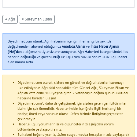
# Ağrı
# Süleyman Elban
Diyadinnet.com olarak, Ağrı haberinin içeriğini herhangi bir şekilde
değiştirmeden, abonesi olduğumuz
Anadolu Ajansı
ve
İhlas Haber Ajansı
(İHA)'dan
aldığımız haliyle sizlere sunuyoruz. Ağrı Haberleri kategorisindeki bu
haberin doğruluğu ve güvenilirliği ile ilgili tüm hukuki sorumluluk ilgili haber
ajanslarına aittir..
Diyadinnet.com olarak, sizlere en güncel ve doğru haberleri sunmayı
ilke ediniyoruz. Ağrı'daki sondakika tüm Güncel Ağrı, Süleyman Elban ve
Ağrı’da Vefa ekibi, 100 yaşına giren 2 vatandaşın doğum gününü kutladı
haberine buradan ulaşın!
Diyadinnet.com'u daha da geliştirmek için sizden gelen geri bildirimler
bizim için çok önemlidir. Haberlerimizin içeriğiyle ilgili herhangi bir
endişe, öneri veya sorunuz olursa lütfen bizimle
iletişime
geçmekten
çekinmeyin.
Haberle ilgili yorumlarınızı ve düşüncelerinizi aşağıdaki yorum
bölümünde paylaşabilirsiniz.
Bu haberi beğendiyseniz, lütfen sosyal medya hesaplarınızda paylaşarak