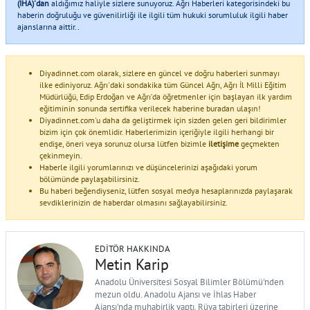
(İHA)'dan
aldığımız haliyle sizlere sunuyoruz. Ağrı Haberleri kategorisindeki bu
haberin doğruluğu ve güvenilirliği ile ilgili tüm hukuki sorumluluk ilgili haber
ajanslarına aittir..
Diyadinnet.com olarak, sizlere en güncel ve doğru haberleri sunmayı
ilke ediniyoruz. Ağrı'daki sondakika tüm Güncel Ağrı, Ağrı İl Milli Eğitim
Müdürlüğü, Edip Erdoğan ve Ağrı’da öğretmenler için başlayan ilk yardım
eğitiminin sonunda sertifika verilecek haberine buradan ulaşın!
Diyadinnet.com'u daha da geliştirmek için sizden gelen geri bildirimler
bizim için çok önemlidir. Haberlerimizin içeriğiyle ilgili herhangi bir
endişe, öneri veya sorunuz olursa lütfen bizimle
iletişime
geçmekten
çekinmeyin.
Haberle ilgili yorumlarınızı ve düşüncelerinizi aşağıdaki yorum
bölümünde paylaşabilirsiniz.
Bu haberi beğendiyseniz, lütfen sosyal medya hesaplarınızda paylaşarak
sevdiklerinizin de haberdar olmasını sağlayabilirsiniz.
EDITÖR HAKKINDA
Metin Karip
Anadolu Üniversitesi Sosyal Bilimler Bölümü'nden
mezun oldu. Anadolu Ajansı ve İhlas Haber
Ajansı'nda muhabirlik yaptı. Rüya tabirleri üzerine