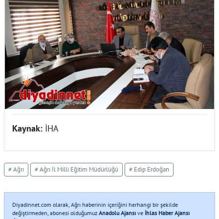
Kaynak:
İHA
# Ağrı
# Ağrı İl Milli Eğitim Müdürlüğü
# Edip Erdoğan
Diyadinnet.com olarak, Ağrı haberinin içeriğini herhangi bir şekilde
değiştirmeden, abonesi olduğumuz
Anadolu Ajansı
ve
İhlas Haber Ajansı