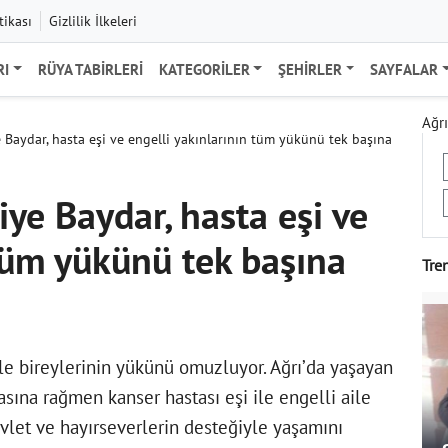
tikası
Gizlilik İlkeleri
RI
RÜYA TABIRLERI
KATEGORILER
ŞEHIRLER
SAYFALAR
Ağrı
ye Baydar, hasta eşi ve engelli yakınlarının tüm yükünü tek başına
liye Baydar, hasta eşi ve
 tüm yükünü tek başına
Tre
ile bireylerinin yükünü omuzluyor. Ağrı’da yaşayan
asına rağmen kanser hastası eşi ile engelli aile
evlet ve hayırseverlerin desteğiyle yaşamını