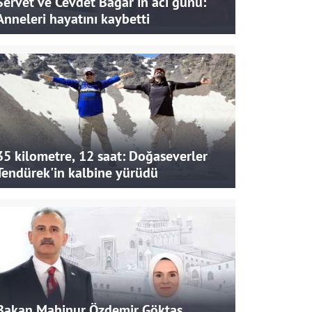
Servet ve Cevdet Bağar'ın acı günü:
Anneleri hayatını kaybetti
35 kilometre, 12 saat: Doğaseverler
Tendürek'in kalbine yürüdü
Bakan Mahinur Özdemir Göktaş