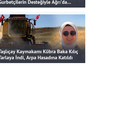
Gurbetçilerin Desteğiyle Ağrı'da
Bereketli Hasat
Taşlıçay Kaymakamı Kübra Baka Kılıç
Tarlaya İndi, Arpa Hasadına Katıldı