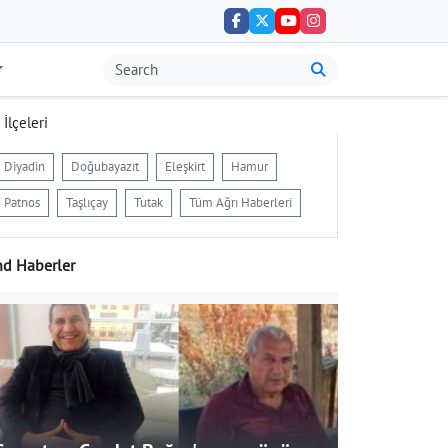
 İlçeleri
Diyadin
Doğubayazıt
Eleşkirt
Hamur
Patnos
Taşlıçay
Tutak
Tüm Ağrı Haberleri
nd Haberler