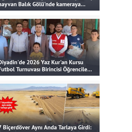
hayvan Balık Gölü'nde kameraya
takıldı
Diyadin'de 2026 Yaz Kur'an Kursu
Futbol Turnuvası Birincisi Öğrencilere
Hediye
7 Biçerdöver Aynı Anda Tarlaya Girdi: