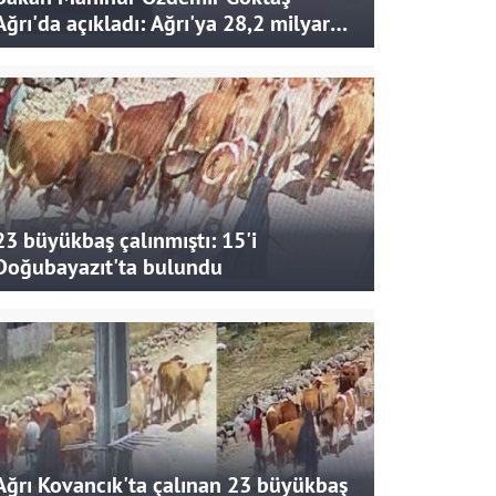
Ağrı'da açıkladı: Ağrı'ya 28,2 milyar
liralık yatırım ve destek sağlandı
23 büyükbaş çalınmıştı: 15'i
Doğubayazıt'ta bulundu
Ağrı Kovancık'ta çalınan 23 büyükbaş