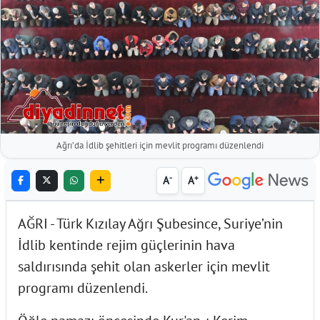
Ağrı’da İdlib şehitleri için mevlit programı düzenlendi
-
+
A
A
AĞRI - Türk Kızılay Ağrı Şubesince, Suriye’nin
İdlib kentinde rejim güçlerinin hava
saldırısında şehit olan askerler için mevlit
programı düzenlendi.