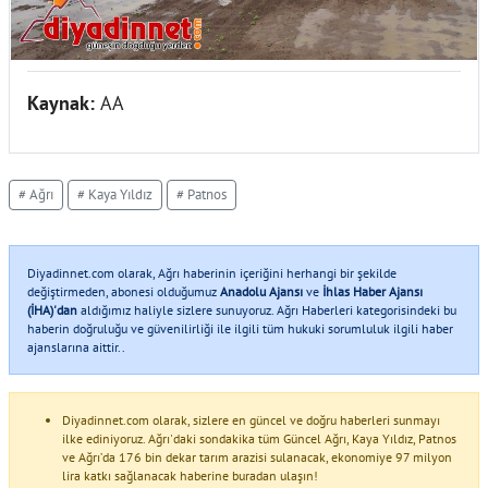
Kaynak:
AA
# Ağrı
# Kaya Yıldız
# Patnos
Diyadinnet.com olarak, Ağrı haberinin içeriğini herhangi bir şekilde
değiştirmeden, abonesi olduğumuz
Anadolu Ajansı
ve
İhlas Haber Ajansı
(İHA)'dan
aldığımız haliyle sizlere sunuyoruz. Ağrı Haberleri kategorisindeki bu
haberin doğruluğu ve güvenilirliği ile ilgili tüm hukuki sorumluluk ilgili haber
ajanslarına aittir..
Diyadinnet.com olarak, sizlere en güncel ve doğru haberleri sunmayı
ilke ediniyoruz. Ağrı'daki sondakika tüm Güncel Ağrı, Kaya Yıldız, Patnos
ve Ağrı’da 176 bin dekar tarım arazisi sulanacak, ekonomiye 97 milyon
lira katkı sağlanacak haberine buradan ulaşın!