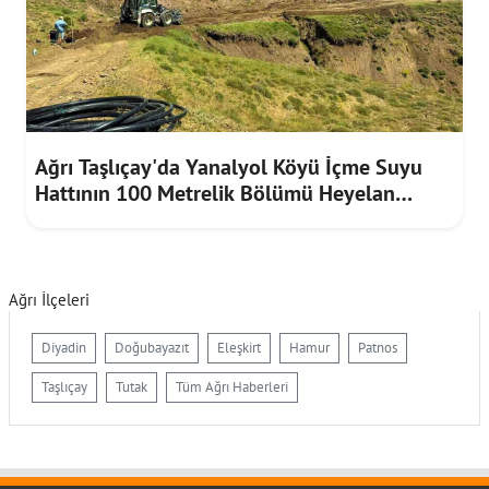
Ağrı Taşlıçay'da Yanalyol Köyü İçme Suyu
Hattının 100 Metrelik Bölümü Heyelan
Riskine Karşı Yenilendi
Ağrı İlçeleri
Diyadin
Doğubayazıt
Eleşkirt
Hamur
Patnos
Taşlıçay
Tutak
Tüm Ağrı Haberleri