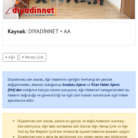
Kaynak:
DİYADİNNET + AA
# Ağrı
# Recep Çirik
Diyadinnet.com olarak, Ağrı haberinin içeriğini herhangi bir şekilde
değiştirmeden, abonesi olduğumuz
Anadolu Ajansı
ve
İhlas Haber Ajansı
(İHA)'dan
aldığımız haliyle sizlere sunuyoruz. Ağrı Haberleri kategorisindeki bu
haberin doğruluğu ve güvenilirliği ile ilgili tüm hukuki sorumluluk ilgili haber
ajanslarına aittir..
Diyadinnet.com olarak, sizlere en güncel ve doğru haberleri sunmayı
ilke ediniyoruz. Ağrı'daki sondakika tüm Güncel Ağrı, Recep Çirik ve Ağrı
Yurt Ay Der Başkanı Çirik’ten Ankara’da ziyaret haberine buradan ulaşın!
Diyadinnet.com'u daha da geliştirmek için sizden gelen geri bildirimler