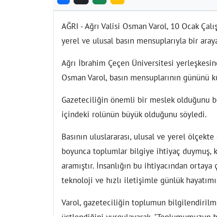
AĞRI - Ağrı Valisi Osman Varol, 10 Ocak Çal
yerel ve ulusal basın mensuplarıyla bir aray
Ağrı İbrahim Çeçen Üniversitesi yerleşkesi
Osman Varol, basın mensuplarının gününü ku
Gazeteciliğin önemli bir meslek olduğunu be
içindeki rolünün büyük olduğunu söyledi.
Basının uluslararası, ulusal ve yerel ölçekte
boyunca toplumlar bilgiye ihtiyaç duymuş, ka
aramıştır. İnsanlığın bu ihtiyacından ortaya
teknoloji ve hızlı iletişimle günlük hayatımı
Varol, gazeteciliğin toplumun bilgilendiril
üstlendiğini vurgulayarak, "Toplumumuzun bi