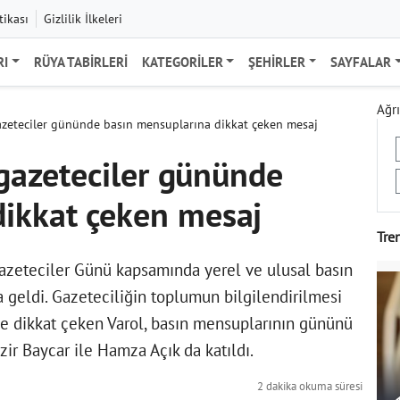
tikası
Gizlilik İlkeleri
RI
RÜYA TABIRLERI
KATEGORILER
ŞEHIRLER
SAYFALAR
Ağrı
gazeteciler gününde basın mensuplarına dikkat çeken mesaj
 gazeteciler gününde
dikkat çeken mesaj
Tre
Gazeteciler Günü kapsamında yerel ve ulusal basın
 geldi. Gazeteciliğin toplumun bilgilendirilmesi
 dikkat çeken Varol, basın mensuplarının gününü
zir Baycar ile Hamza Açık da katıldı.
2 dakika okuma süresi