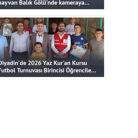
hayvan Balık Gölü'nde kameraya
takıldı
Diyadin'de 2026 Yaz Kur'an Kursu
Futbol Turnuvası Birincisi Öğrencilere
Hediye