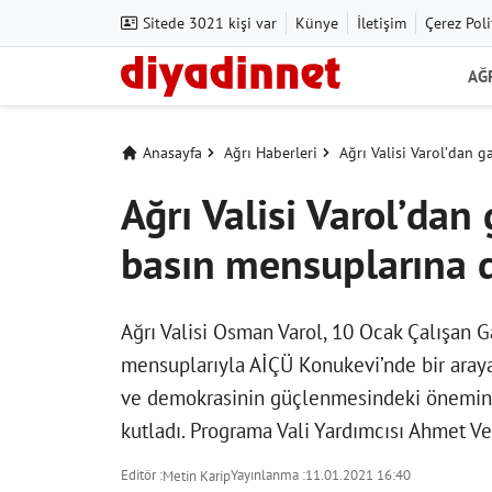
Sitede 3021 kişi var
Künye
İletişim
Çerez Poli
AĞ
Anasayfa
Ağrı Haberleri
Ağrı Valisi Varol’dan 
Ağrı Valisi Varol’dan
basın mensuplarına 
Ağrı Valisi Osman Varol, 10 Ocak Çalışan 
mensuplarıyla AİÇÜ Konukevi’nde bir araya
ve demokrasinin güçlenmesindeki önemine
kutladı. Programa Vali Yardımcısı Ahmet Ve
Editör :
Yayınlanma :
11.01.2021 16:40
Metin Karip