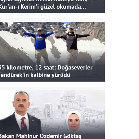
Kur'an-ı Kerim'i güzel okumada
Türkiye ikincisi oldu
35 kilometre, 12 saat: Doğaseverler
Tendürek'in kalbine yürüdü
Bakan Mahinur Özdemir Göktaş