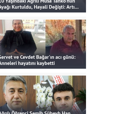
10 Yaşındaki Ağrılı Musa Tanko'nun
Ayağı Kurtuldu, Hayali Değişti: Artık
Doktor Olmak İstiyor
Servet ve Cevdet Bağar'ın acı günü:
Anneleri hayatını kaybetti
Ağrılı Öğrenci Semih Süheyb Han,