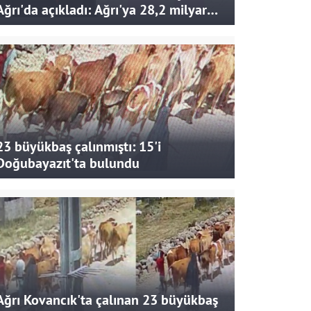
Ağrı'da açıkladı: Ağrı'ya 28,2 milyar
liralık yatırım ve destek sağlandı
23 büyükbaş çalınmıştı: 15'i
Doğubayazıt'ta bulundu
Ağrı Kovancık'ta çalınan 23 büyükbaş