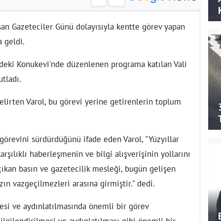
ışan Gazeteciler Günü dolayısıyla kentte görev yapan
a geldi.
ndeki Konukevi'nde düzenlenen programa katılan Vali
tladı.
lirten Varol, bu görevi yerine getirenlerin toplum
 görevini sürdürdüğünü ifade eden Varol, "Yüzyıllar
rşılıklı haberleşmenin ve bilgi alışverişinin yollarını
 çıkan basın ve gazetecilik mesleği, bugün gelişen
zın vazgeçilmezleri arasına girmiştir." dedi.
mesi ve aydınlatılmasında önemli bir görev
lgilendirilmesi ve aydınlatılması gibi önemli bir