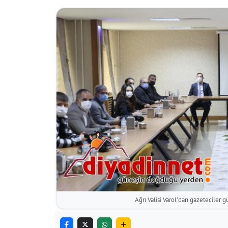
Ağrı Valisi Varol’dan gazeteciler