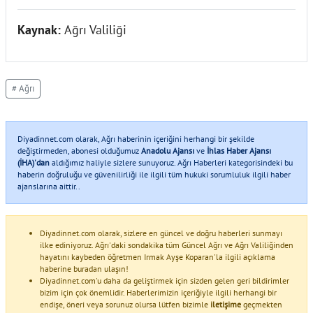
Kaynak:
Ağrı Valiliği
# Ağrı
Diyadinnet.com olarak, Ağrı haberinin içeriğini herhangi bir şekilde
değiştirmeden, abonesi olduğumuz
Anadolu Ajansı
ve
İhlas Haber Ajansı
(İHA)'dan
aldığımız haliyle sizlere sunuyoruz. Ağrı Haberleri kategorisindeki bu
haberin doğruluğu ve güvenilirliği ile ilgili tüm hukuki sorumluluk ilgili haber
ajanslarına aittir..
Diyadinnet.com olarak, sizlere en güncel ve doğru haberleri sunmayı
ilke ediniyoruz. Ağrı'daki sondakika tüm Güncel Ağrı ve Ağrı Valiliğinden
hayatını kaybeden öğretmen Irmak Ayşe Koparan'la ilgili açıklama
haberine buradan ulaşın!
Diyadinnet.com'u daha da geliştirmek için sizden gelen geri bildirimler
bizim için çok önemlidir. Haberlerimizin içeriğiyle ilgili herhangi bir
endişe, öneri veya sorunuz olursa lütfen bizimle
iletişime
geçmekten