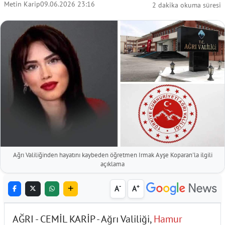
Metin Karip
09.06.2026 23:16
2 dakika okuma süresi
Ağrı Valiliğinden hayatını kaybeden öğretmen Irmak Ayşe Koparan'la ilgili
açıklama
-
+
A
A
AĞRI - CEMİL KARİP - Ağrı Valiliği,
Hamur