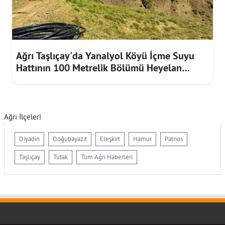
Ağrı Taşlıçay'da Yanalyol Köyü İçme Suyu
Hattının 100 Metrelik Bölümü Heyelan
Riskine Karşı Yenilendi
Ağrı İlçeleri
Diyadin
Doğubayazıt
Eleşkirt
Hamur
Patnos
Taşlıçay
Tutak
Tüm Ağrı Haberleri