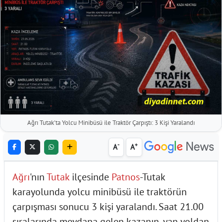
Ağrı Tutak'ta Yolcu Minibüsü ile Traktör Çarpıştı: 3 Kişi Yaralandı
-
+
A
A
Ağrı
'nın
Tutak
ilçesinde
Patnos
-Tutak
karayolunda yolcu minibüsü ile traktörün
çarpışması sonucu 3 kişi yaralandı. Saat 21.00
sıralarında meydana gelen kazanın, yan yoldan