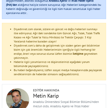
değiştirmeden, abonesi olduğumuz
Anadolu Ajansı
ve
İhlas Haber Ajansı
(İHA)'dan
aldığımız haliyle sizlere sunuyoruz. Ağrı Haberleri kategorisindeki bu
haberin doğruluğu ve güvenilirliği ile ilgili tüm hukuki sorumluluk ilgili haber
ajanslarına aittir..
Diyadinnet.com olarak, sizlere en güncel ve doğru haberleri sunmayı
ilke ediniyoruz. Ağrı'daki sondakika tüm Güncel Ağrı, Tutak, Tutak Trafik
Kazası ve Ağrı Tutak'ta Yolcu Minibüsü ile Traktör Çarpıştı: 3 Kişi
Yaralandı haberine buradan ulaşın!
Diyadinnet.com'u daha da geliştirmek için sizden gelen geri bildirimler
bizim için çok önemlidir. Haberlerimizin içeriğiyle ilgili herhangi bir
endişe, öneri veya sorunuz olursa lütfen bizimle
iletişime
geçmekten
çekinmeyin.
Haberle ilgili yorumlarınızı ve düşüncelerinizi aşağıdaki yorum
bölümünde paylaşabilirsiniz.
Bu haberi beğendiyseniz, lütfen sosyal medya hesaplarınızda paylaşarak
sevdiklerinizin de haberdar olmasını sağlayabilirsiniz.
EDITÖR HAKKINDA
Metin Karip
Anadolu Üniversitesi Sosyal Bilimler Bölümü'nden
mezun oldu. Anadolu Ajansı ve İhlas Haber