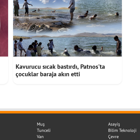
Kavurucu sıcak bastırdı, Patnos'ta
çocuklar baraja akın etti
Muş
Asayiş
Tunceli
Bilim Teknoloji
Van
Çevre