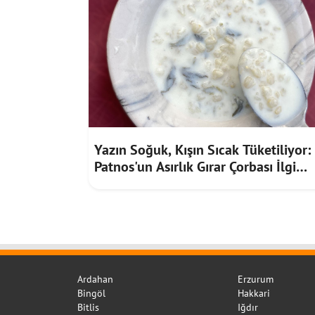
Yazın Soğuk, Kışın Sıcak Tüketiliyor:
Patnos'un Asırlık Gırar Çorbası İlgi
Görüyor
Ardahan
Erzurum
Bingöl
Hakkari
Bitlis
Iğdır