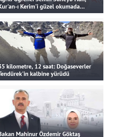
Kur'an-ı Kerim'i güzel okumada
Türkiye ikincisi oldu
35 kilometre, 12 saat: Doğaseverler
Tendürek'in kalbine yürüdü
Bakan Mahinur Özdemir Göktaş