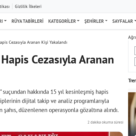
tikası
Gizlilik İlkeleri
RI
RÜYA TABIRLERI
KATEGORILER
ŞEHIRLER
SAYFALAR
Ağrı
Hapis Cezasıyla Aranan Kişi Yakalandı
l Hapis Cezasıyla Aranan
Tre
e" suçundan hakkında 15 yıl kesinleşmiş hapis
plerinin dijital takip ve analiz programlarıyla
n şahıs, düzenlenen operasyonla gözaltına alındı.
2 dakika okuma süresi