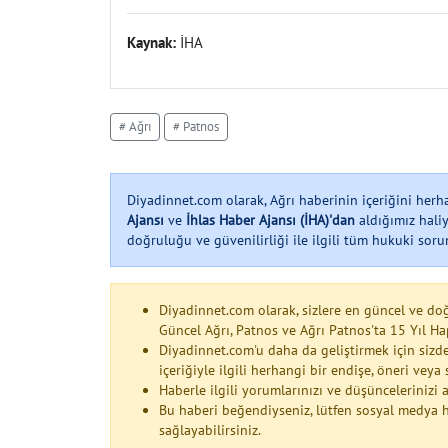
Kaynak:
İHA
# Ağrı
# Patnos
Diyadinnet.com olarak, Ağrı haberinin içeriğini her
Ajansı
ve
İhlas Haber Ajansı (İHA)'dan
aldığımız haliy
doğruluğu ve güvenilirliği ile ilgili tüm hukuki soruml
Diyadinnet.com olarak, sizlere en güncel ve do
Güncel Ağrı, Patnos ve Ağrı Patnos'ta 15 Yıl H
Diyadinnet.com'u daha da geliştirmek için sizde
içeriğiyle ilgili herhangi bir endişe, öneri vey
Haberle ilgili yorumlarınızı ve düşüncelerinizi
Bu haberi beğendiyseniz, lütfen sosyal medya h
sağlayabilirsiniz.