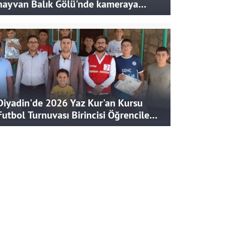
hayvan Balık Gölü'nde kameraya
takıldı
Diyadin'de 2026 Yaz Kur'an Kursu
Futbol Turnuvası Birincisi Öğrencilere
Hediye