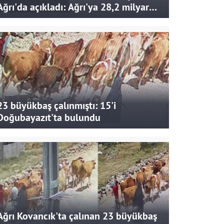
Ağrı'da açıkladı: Ağrı'ya 28,2 milyar
liralık yatırım ve destek sağlandı
23 büyükbaş çalınmıştı: 15'i
Doğubayazıt'ta bulundu
Ağrı Kovancık'ta çalınan 23 büyükbaş