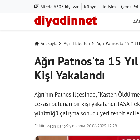
Sitede 6308 kişi var
Künye
İletişim
Çerez Poli
AĞ
Anasayfa
Ağrı Haberleri
Ağrı Patnos'ta 15 Yıl 
Ağrı Patnos'ta 15 Yı
Kişi Yakalandı
Ağrı'nın Patnos ilçesinde, "Kasten Öldürm
cezası bulunan bir kişi yakalandı. JASAT eki
yürüttüğü çalışma sonucu yeri tespit edile
Editör :
Yayınlanma :
26.06.2025 12:29
Metin Karip