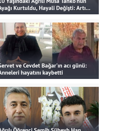
10 Yaşındaki Ağrılı Musa Tanko'nun
Ayağı Kurtuldu, Hayali Değişti: Artık
Doktor Olmak İstiyor
Servet ve Cevdet Bağar'ın acı günü:
Anneleri hayatını kaybetti
Ağrılı Öğrenci Semih Süheyb Han,