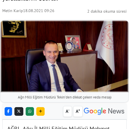
Metin Karip
18.08.2021 09:26
2 dakika okuma süresi
Ağrı Milli Eğitim Müdürü Tekin’den dikkat çeken veda mesajı
-
+
A
A
AĞRI - Ağrı İl Milli Eğitim Müdürü Mehmet