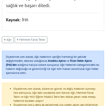
sağlık ve başarı diledi.
Kaynak:
İHA
# Ağrı
# Mehmet Faruk Tekin
Diyadinnet.com olarak, Ağrı haberinin içeriğini herhangi bir şekilde
değiştirmeden, abonesi olduğumuz
Anadolu Ajansı
ve
İhlas Haber Ajansı
(İHA)'dan
aldığımız haliyle sizlere sunuyoruz. Ağrı Haberleri kategorisindeki bu
haberin doğruluğu ve güvenilirliği ile ilgili tüm hukuki sorumluluk ilgili haber
ajanslarına aittir..
Diyadinnet.com olarak, sizlere en güncel ve doğru haberleri sunmayı
ilke ediniyoruz. Ağrı'daki sondakika tüm Güncel Ağrı, Mehmet Faruk
Tekin ve Ağrı Milli Eğitim Müdürü Tekin’den dikkat çeken veda mesajı
haberine buradan ulaşın!
Diyadinnet.com'u daha da geliştirmek için sizden gelen geri bildirimler