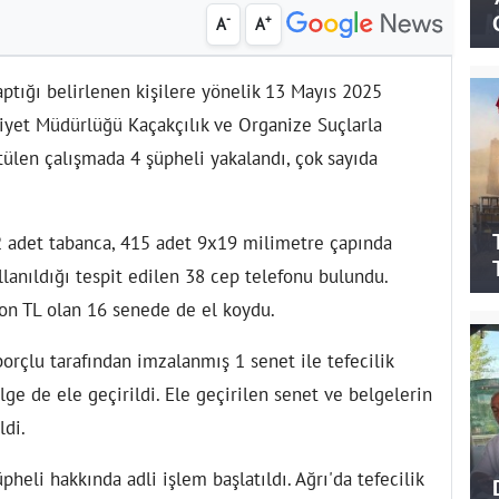
-
+
A
A
 yaptığı belirlenen kişilere yönelik 13 Mayıs 2025
iyet Müdürlüğü Kaçakçılık ve Organize Suçlarla
len çalışmada 4 şüpheli yakalandı, çok sayıda
 adet tabanca, 415 adet 9x19 milimetre çapında
ullanıldığı tespit edilen 38 cep telefonu bulundu.
yon TL olan 16 senede de el koydu.
orçlu tarafından imzalanmış 1 senet ile tefecilik
elge de ele geçirildi. Ele geçirilen senet ve belgelerin
ldi.
heli hakkında adli işlem başlatıldı. Ağrı'da tefecilik