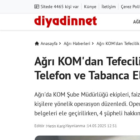
Sitede 4465 kişi var
Künye
İletişim
Çerez Poli
AĞ
Anasayfa
Ağrı Haberleri
Ağrı KOM'dan Tefecilik
Ağrı KOM'dan Tefecil
Telefon ve Tabanca El
Ağrı'da KOM Şube Müdürlüğü ekipleri, faiz k
kişilere yönelik operasyon düzenledi. Oper
belgeleri ele geçirilirken, 4 şüpheli hakkın
Editör :
Yayınlanma :
14.05.2025 12:51
Metin Karip