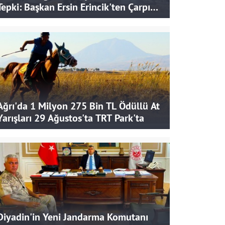
Tepki: Başkan Ersin Erincik'ten Çarpıcı
İddialar
Ağrı'da 1 Milyon 275 Bin TL Ödüllü At
Yarışları 29 Ağustos'ta TRT Park'ta
Diyadin'in Yeni Jandarma Komutanı