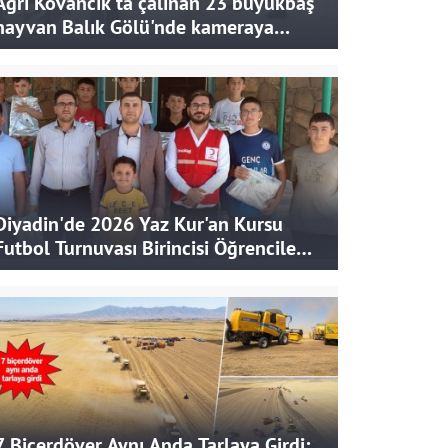
Ağrı Kovancık'ta çalınan 23 büyükbaş
hayvan Balık Gölü'nde kameraya
takıldı
Diyadin'de 2026 Yaz Kur'an Kursu
Futbol Turnuvası Birincisi Öğrencilere
Hediye
7 Biçerdöver Aynı Anda Tarlaya Girdi: