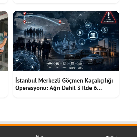
Uygulamasını Tanıttı
İstanbul Merkezli Göçmen Kaçakçılığı
Operasyonu: Ağrı Dahil 3 İlde 6
Şüpheli Gözaltında
Muş
Asayiş