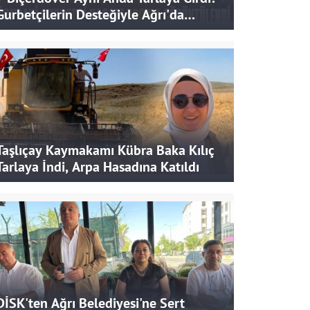
Gurbetçilerin Desteğiyle Ağrı'da
Bereketli Hasat
Taşlıçay Kaymakamı Kübra Baka Kılıç
Tarlaya İndi, Arpa Hasadına Katıldı
DİSK'ten Ağrı Belediyesi'ne Sert