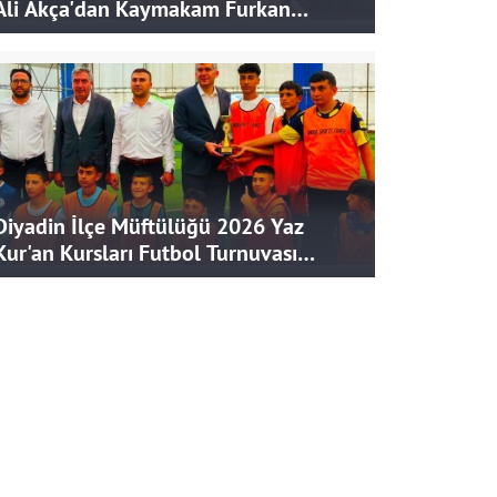
Ali Akça'dan Kaymakam Furkan
Korkusuz'a Ziyaret
Diyadin İlçe Müftülüğü 2026 Yaz
Kur'an Kursları Futbol Turnuvası
Tamamlandı