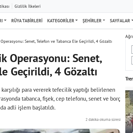
tikası
Gizlilik İlkeleri
RI
RÜYA TABIRLERI
KATEGORILER
ŞEHIRLER
SAYFALAR
Ağrı
 Operasyonu: Senet, Telefon ve Tabanca Ele Geçirildi, 4 Gözaltı
ik Operasyonu: Senet,
e Geçirildi, 4 Gözaltı
Tre
arşılığı para vererek tefecilik yaptığı belirlenen
asyonda tabanca, fişek, cep telefonu, senet ve borç
da adli işlem başlatıldı.
2 dakika okuma süresi