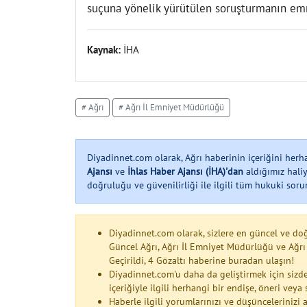
suçuna yönelik yürütülen soruşturmanın emni
Kaynak:
İHA
# Ağrı
# Ağrı İl Emniyet Müdürlüğü
Diyadinnet.com olarak, Ağrı haberinin içeriğini her
Ajansı
ve
İhlas Haber Ajansı (İHA)'dan
aldığımız haliy
doğruluğu ve güvenilirliği ile ilgili tüm hukuki soruml
Diyadinnet.com olarak, sizlere en güncel ve do
Güncel Ağrı, Ağrı İl Emniyet Müdürlüğü ve Ağrı
Geçirildi, 4 Gözaltı haberine buradan ulaşın!
Diyadinnet.com'u daha da geliştirmek için sizde
içeriğiyle ilgili herhangi bir endişe, öneri vey
Haberle ilgili yorumlarınızı ve düşüncelerinizi