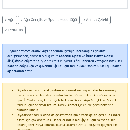
# Ağrı
# Ağrı Gençlik ve Spor İl Müdürlüğü
# Ahmet Çelebi
# Fedai Din
Diyadinnet.com olarak, Ağrı haberinin içeriğini herhangi bir şekilde
değiştirmeden, abonesi olduğumuz
Anadolu Ajansı
ve
İhlas Haber Ajansı
(İHA)'dan
aldığımız haliyle sizlere sunuyoruz. Ağrı Haberleri kategorisindeki bu
haberin doğruluğu ve güvenilirliği ile ilgili tüm hukuki sorumluluk ilgili haber
ajanslarına aittir..
Diyadinnet.com olarak, sizlere en güncel ve doğru haberleri sunmayı
ilke ediniyoruz. Ağrı'daki sondakika tüm Güncel Ağrı, Ağrı Gençlik ve
Spor İl Müdürlüğü, Ahmet Çelebi, Fedai Din ve Ağrı Gençlik ve Spor İl
Müdürlüğü'nde devir teslim: Görev Ahmet Çelebi'ye geçti haberine
buradan ulaşın!
Diyadinnet.com'u daha da geliştirmek için sizden gelen geri bildirimler
bizim için çok önemlidir. Haberlerimizin içeriğiyle ilgili herhangi bir
endişe, öneri veya sorunuz olursa lütfen bizimle
iletişime
geçmekten
çekinmeyin.