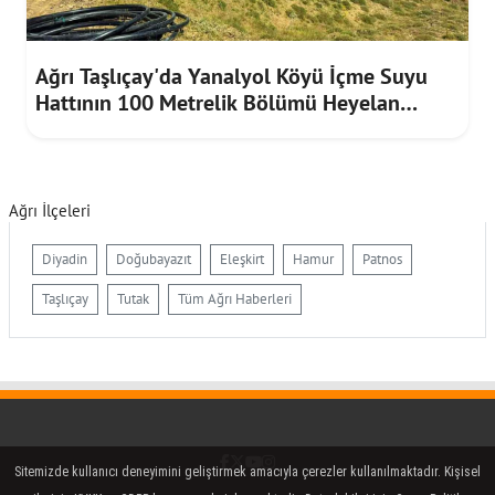
Ağrı Taşlıçay'da Yanalyol Köyü İçme Suyu
Hattının 100 Metrelik Bölümü Heyelan
Riskine Karşı Yenilendi
Ağrı İlçeleri
Diyadin
Doğubayazıt
Eleşkirt
Hamur
Patnos
Taşlıçay
Tutak
Tüm Ağrı Haberleri
Facebook
Twitter (X)
YouTube
Instagram
Sitemizde kullanıcı deneyimini geliştirmek amacıyla çerezler kullanılmaktadır. Kişisel