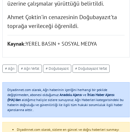
üzerine çalışmalar yürüttüğü belirtildi.
Ahmet Çoktin'in cenazesinin Doğubayazıt'ta
toprağa verileceği öğrenildi.
Kaynak:
YEREL BASIN + SOSYAL MEDYA
# Ağrı
# Ağrı Vefat
# Doğubayazıt
# Doğubayazıt Vefat
Diyadinnet.com olarak, Ağrı haberinin içeriğini herhangi bir şekilde
değiştirmeden, abonesi olduğumuz
Anadolu Ajansı
ve
İhlas Haber Ajansı
(İHA)'dan
aldığımız haliyle sizlere sunuyoruz. Ağrı Haberleri kategorisindeki bu
haberin doğruluğu ve güvenilirliği ile ilgili tüm hukuki sorumluluk ilgili haber
ajanslarına aittir..
Diyadinnet.com olarak, sizlere en güncel ve doğru haberleri sunmayı