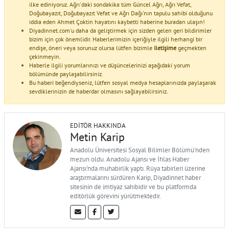
ilke ediniyoruz. Ağrı'daki sondakika tüm Güncel Ağrı, Ağrı Vefat,
Doğubayazıt, Doğubayazıt Vefat ve Ağrı Dağı'nın tapulu sahibi olduğunu
iddia eden Ahmet Çoktin hayatını kaybetti haberine buradan ulaşın!
Diyadinnet.com'u daha da geliştirmek için sizden gelen geri bildirimler
bizim için çok önemlidir. Haberlerimizin içeriğiyle ilgili herhangi bir
endişe, öneri veya sorunuz olursa lütfen bizimle
iletişime
geçmekten
çekinmeyin.
Haberle ilgili yorumlarınızı ve düşüncelerinizi aşağıdaki yorum
bölümünde paylaşabilirsiniz.
Bu haberi beğendiyseniz, lütfen sosyal medya hesaplarınızda paylaşarak
sevdiklerinizin de haberdar olmasını sağlayabilirsiniz.
EDITÖR HAKKINDA
Metin Karip
Anadolu Üniversitesi Sosyal Bilimler Bölümü'nden
mezun oldu. Anadolu Ajansı ve İhlas Haber
Ajansı'nda muhabirlik yaptı. Rüya tabirleri üzerine
araştırmalarını sürdüren Karip, Diyadinnet haber
sitesinin de imtiyaz sahibidir ve bu platformda
editörlük görevini yürütmektedir.