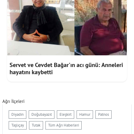
Servet ve Cevdet Bağar'ın acı günü: Anneleri
hayatını kaybetti
Ağrı İlçeleri
Diyadin
Doğubayazıt
Eleşkirt
Hamur
Patnos
Taşlıçay
Tutak
Tüm Ağrı Haberleri