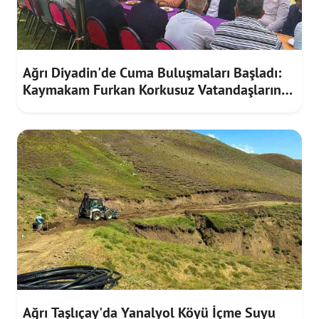
Ağrı Diyadin'de Cuma Buluşmaları Başladı:
Kaymakam Furkan Korkusuz Vatandaşların
Taleplerini Dinledi
Ağrı Taşlıçay'da Yanalyol Köyü İçme Suyu