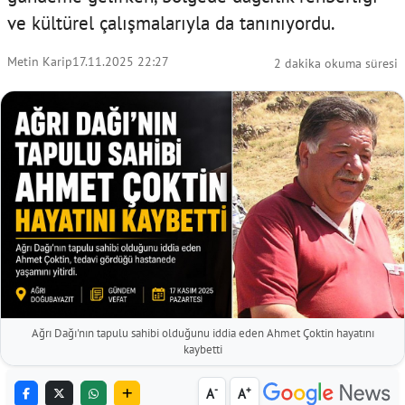
ve kültürel çalışmalarıyla da tanınıyordu.
Metin Karip
17.11.2025 22:27
2 dakika okuma süresi
Ağrı Dağı'nın tapulu sahibi olduğunu iddia eden Ahmet Çoktin hayatını
kaybetti
-
+
A
A