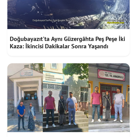
Doğubayazıt'ta Aynı Güzergâhta Peş Peşe İki
Kaza: İkincisi Dakikalar Sonra Yaşandı