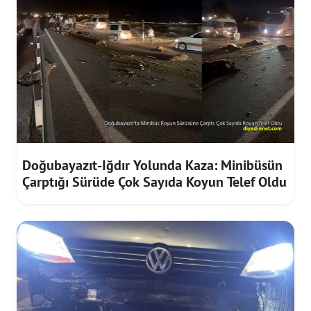
Doğubayazıt-Iğdır Yolunda Kaza: Minibüsün
Çarptığı Sürüde Çok Sayıda Koyun Telef Oldu