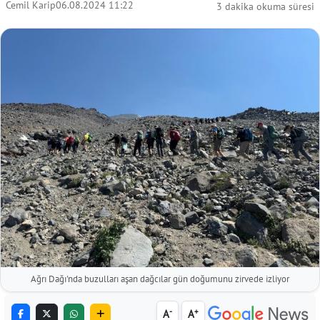
Cemil Karip
06.08.2024 11:22
3 dakika okuma süresi
Ağrı Dağı'nda buzulları aşan dağcılar gün doğumunu zirvede izliyor
-
+
A
A