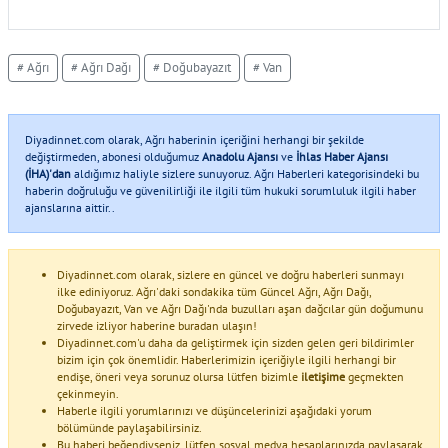
# Ağrı
# Ağrı Dağı
# Doğubayazıt
# Van
Diyadinnet.com olarak, Ağrı haberinin içeriğini herhangi bir şekilde
değiştirmeden, abonesi olduğumuz
Anadolu Ajansı
ve
İhlas Haber Ajansı
(İHA)'dan
aldığımız haliyle sizlere sunuyoruz. Ağrı Haberleri kategorisindeki bu
haberin doğruluğu ve güvenilirliği ile ilgili tüm hukuki sorumluluk ilgili haber
ajanslarına aittir..
Diyadinnet.com olarak, sizlere en güncel ve doğru haberleri sunmayı
ilke ediniyoruz. Ağrı'daki sondakika tüm Güncel Ağrı, Ağrı Dağı,
Doğubayazıt, Van ve Ağrı Dağı'nda buzulları aşan dağcılar gün doğumunu
zirvede izliyor haberine buradan ulaşın!
Diyadinnet.com'u daha da geliştirmek için sizden gelen geri bildirimler
bizim için çok önemlidir. Haberlerimizin içeriğiyle ilgili herhangi bir
endişe, öneri veya sorunuz olursa lütfen bizimle
iletişime
geçmekten
çekinmeyin.
Haberle ilgili yorumlarınızı ve düşüncelerinizi aşağıdaki yorum
bölümünde paylaşabilirsiniz.
Bu haberi beğendiyseniz, lütfen sosyal medya hesaplarınızda paylaşarak