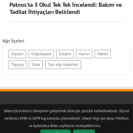
Patnos'ta 3 Okul Tek Tek İncelendi: Bakım ve
Tadilat İhtiyaçları Belirlendi
Ağrı İlçeleri
Diyadin
Doğubayazıt
Eleşkirt
Hamur
Patnos
Taşlıçay
Tutak
Tüm Ağrı Haberleri
Facebook
Twitter (X)
YouTube
Instagram
Sitemizde kullanıcı deneyimini geliştirmek amacıyla çerezler kullanılmaktadır. Kişisel
verileriniz KVKK ve GDPR kapsamında işlenmektedir. Detaylı bilgi için Çerez Politikası
Rss
Künye
İletişim
Çerez Politikası
Gizlilik İlkeleri
ve Aydınlatma Metni sayfalarını inceleyebilirsiniz.
Yayın İlkeleri