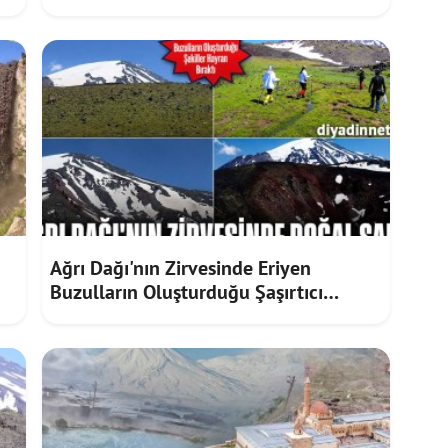
Zirveye Ulaştı!
Ağrı Dağı'nın Zirvesinde Eriyen
Buzulların Oluşturduğu Şaşırtıcı
Şekiller İlgi Çekiyor