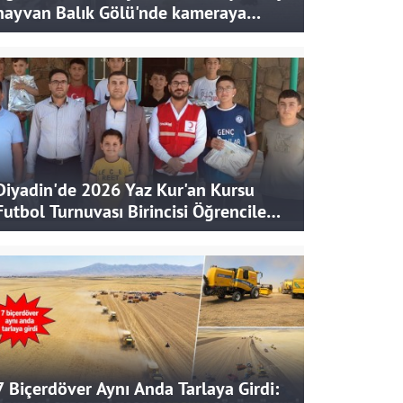
hayvan Balık Gölü'nde kameraya
takıldı
Diyadin'de 2026 Yaz Kur'an Kursu
Futbol Turnuvası Birincisi Öğrencilere
Hediye
7 Biçerdöver Aynı Anda Tarlaya Girdi: