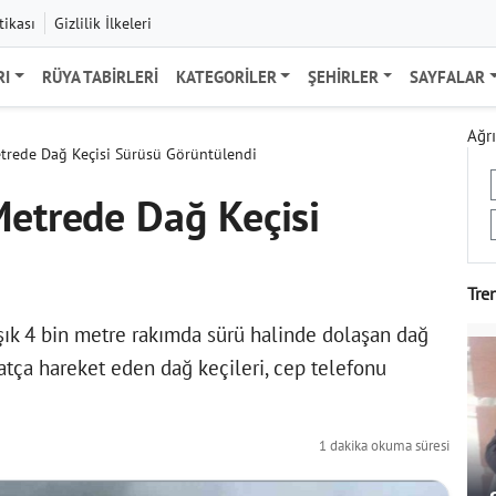
tikası
Gizlilik İlkeleri
RI
RÜYA TABIRLERI
KATEGORILER
ŞEHIRLER
SAYFALAR
Ağrı
etrede Dağ Keçisi Sürüsü Görüntülendi
Metrede Dağ Keçisi
Tre
aşık 4 bin metre rakımda sürü halinde dolaşan dağ
ahatça hareket eden dağ keçileri, cep telefonu
1 dakika okuma süresi