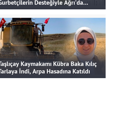
Gurbetçilerin Desteğiyle Ağrı'da
Bereketli Hasat
Taşlıçay Kaymakamı Kübra Baka Kılıç
Tarlaya İndi, Arpa Hasadına Katıldı