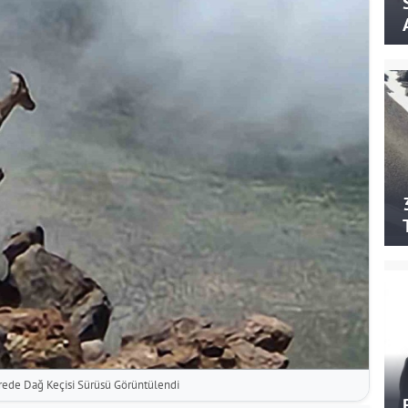
trede Dağ Keçisi Sürüsü Görüntülendi