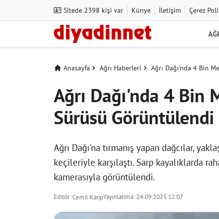
Sitede 2398 kişi var
Künye
İletişim
Çerez Poli
AĞ
Anasayfa
Ağrı Haberleri
Ağrı Dağı'nda 4 Bin M
Ağrı Dağı'nda 4 Bin 
Sürüsü Görüntülendi
Ağrı Dağı'na tırmanış yapan dağcılar, yakl
keçileriyle karşılaştı. Sarp kayalıklarda r
kamerasıyla görüntülendi.
Editör :
Yayınlanma :
24.09.2025 12:07
Cemil Karip