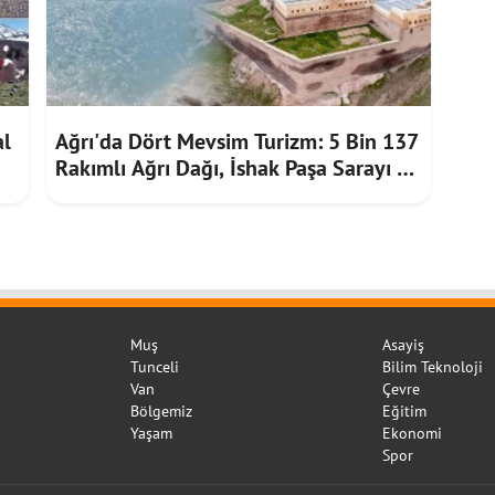
al
Ağrı'da Dört Mevsim Turizm: 5 Bin 137
Rakımlı Ağrı Dağı, İshak Paşa Sarayı ve
Diyadin Kaplıcaları
Muş
Asayiş
Tunceli
Bilim Teknoloji
Van
Çevre
Bölgemiz
Eğitim
Yaşam
Ekonomi
Spor