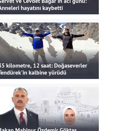
Servet ve Cevdet Bağar'ın acı günü:
Anneleri hayatını kaybetti
35 kilometre, 12 saat: Doğaseverler
Tendürek'in kalbine yürüdü
Bakan Mahinur Özdemir Göktaş