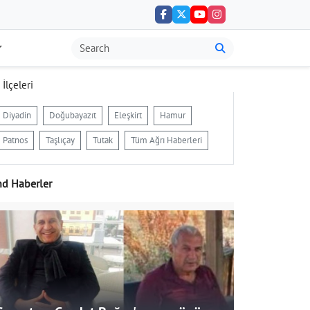
 İlçeleri
Diyadin
Doğubayazıt
Eleşkirt
Hamur
Patnos
Taşlıçay
Tutak
Tüm Ağrı Haberleri
nd Haberler