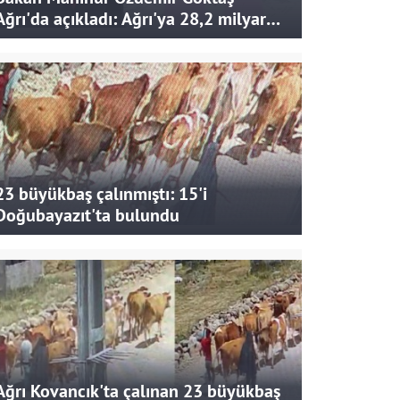
Ağrı'da açıkladı: Ağrı'ya 28,2 milyar
liralık yatırım ve destek sağlandı
23 büyükbaş çalınmıştı: 15'i
Doğubayazıt'ta bulundu
Ağrı Kovancık'ta çalınan 23 büyükbaş