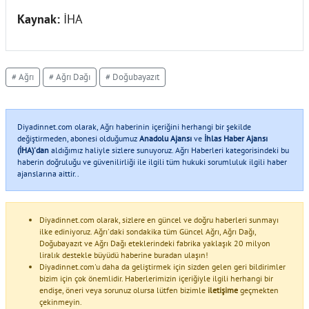
Kaynak:
İHA
# Ağrı
# Ağrı Dağı
# Doğubayazıt
Diyadinnet.com olarak, Ağrı haberinin içeriğini herhangi bir şekilde
değiştirmeden, abonesi olduğumuz
Anadolu Ajansı
ve
İhlas Haber Ajansı
(İHA)'dan
aldığımız haliyle sizlere sunuyoruz. Ağrı Haberleri kategorisindeki bu
haberin doğruluğu ve güvenilirliği ile ilgili tüm hukuki sorumluluk ilgili haber
ajanslarına aittir..
Diyadinnet.com olarak, sizlere en güncel ve doğru haberleri sunmayı
ilke ediniyoruz. Ağrı'daki sondakika tüm Güncel Ağrı, Ağrı Dağı,
Doğubayazıt ve Ağrı Dağı eteklerindeki fabrika yaklaşık 20 milyon
liralık destekle büyüdü haberine buradan ulaşın!
Diyadinnet.com'u daha da geliştirmek için sizden gelen geri bildirimler
bizim için çok önemlidir. Haberlerimizin içeriğiyle ilgili herhangi bir
endişe, öneri veya sorunuz olursa lütfen bizimle
iletişime
geçmekten
çekinmeyin.