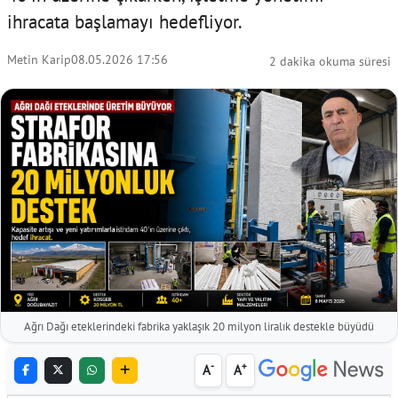
ihracata başlamayı hedefliyor.
Metin Karip
08.05.2026 17:56
2 dakika okuma süresi
Ağrı Dağı eteklerindeki fabrika yaklaşık 20 milyon liralık destekle büyüdü
-
+
A
A