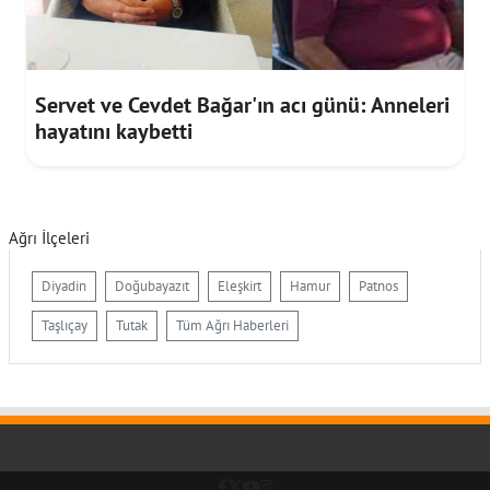
Servet ve Cevdet Bağar'ın acı günü: Anneleri
hayatını kaybetti
Ağrı İlçeleri
Diyadin
Doğubayazıt
Eleşkirt
Hamur
Patnos
Taşlıçay
Tutak
Tüm Ağrı Haberleri
Facebook
Twitter (X)
YouTube
Instagram