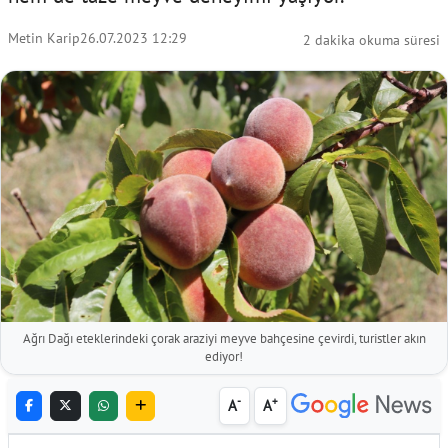
Metin Karip
26.07.2023 12:29
2 dakika okuma süresi
Ağrı Dağı eteklerindeki çorak araziyi meyve bahçesine çevirdi, turistler akın
ediyor!
-
+
A
A