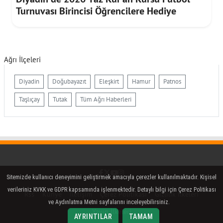
Turnuvası Birincisi Öğrencilere Hediye
Ağrı İlçeleri
Diyadin
Doğubayazıt
Eleşkirt
Hamur
Patnos
Taşlıçay
Tutak
Tüm Ağrı Haberleri
Facebook
Twitter (X)
YouTube
Instagram
Sitemizde kullanıcı deneyimini geliştirmek amacıyla çerezler kullanılmaktadır. Kişisel
verileriniz KVKK ve GDPR kapsamında işlenmektedir. Detaylı bilgi için Çerez Politikası
Rss
Künye
İletişim
Çerez Politikası
Gizlilik İlkeleri
ve Aydınlatma Metni sayfalarını inceleyebilirsiniz.
Yayın İlkeleri
AYRINTILAR
TAMAM