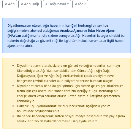
# Ağrı
# Ağrı Dağı
# Doğubayazıt
# Iğdır
Diyadinnet.com olarak, Ağrı haberinin içeriğini herhangi bir şekilde
değiştirmeden, abonesi olduğumuz
Anadolu Ajansı
ve
İhlas Haber Ajansı
(İHA)'dan
aldığımız haliyle sizlere sunuyoruz. Ağrı Haberleri kategorisindeki bu
haberin doğruluğu ve güvenilirliği ile ilgili tüm hukuki sorumluluk ilgili haber
ajanslarına aittir..
Diyadinnet.com olarak, sizlere en güncel ve doğru haberleri sunmayı
ilke ediniyoruz. Ağrı'daki sondakika tüm Güncel Ağrı, Ağrı Dağı,
Doğubayazıt, Iğdır ve Ağrı Dağı eteklerindeki çorak araziyi meyve
bahçesine çevirdi, turistler akın ediyor! haberine buradan ulaşın!
Diyadinnet.com'u daha da geliştirmek için sizden gelen geri bildirimler
bizim için çok önemlidir. Haberlerimizin içeriğiyle ilgili herhangi bir
endişe, öneri veya sorunuz olursa lütfen bizimle
iletişime
geçmekten
çekinmeyin.
Haberle ilgili yorumlarınızı ve düşüncelerinizi aşağıdaki yorum
bölümünde paylaşabilirsiniz.
Bu haberi beğendiyseniz, lütfen sosyal medya hesaplarınızda paylaşarak
sevdiklerinizin de haberdar olmasını sağlayabilirsiniz.