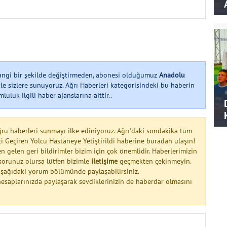
hangi bir şekilde değiştirmeden, abonesi olduğumuz
Anadolu
le sizlere sunuyoruz. Ağrı Haberleri kategorisindeki bu haberin
uluk ilgili haber ajanslarına aittir..
ğru haberleri sunmayı ilke ediniyoruz. Ağrı'daki sondakika tüm
i Geçiren Yolcu Hastaneye Yetiştirildi haberine buradan ulaşın!
n gelen geri bildirimler bizim için çok önemlidir. Haberlerimizin
a sorunuz olursa lütfen bizimle
iletişime
geçmekten çekinmeyin.
 aşağıdaki yorum bölümünde paylaşabilirsiniz.
esaplarınızda paylaşarak sevdiklerinizin de haberdar olmasını