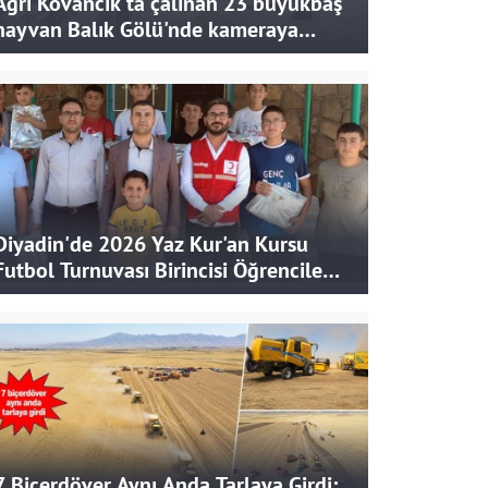
Ağrı Kovancık'ta çalınan 23 büyükbaş
hayvan Balık Gölü'nde kameraya
takıldı
Diyadin'de 2026 Yaz Kur'an Kursu
Futbol Turnuvası Birincisi Öğrencilere
Hediye
7 Biçerdöver Aynı Anda Tarlaya Girdi: