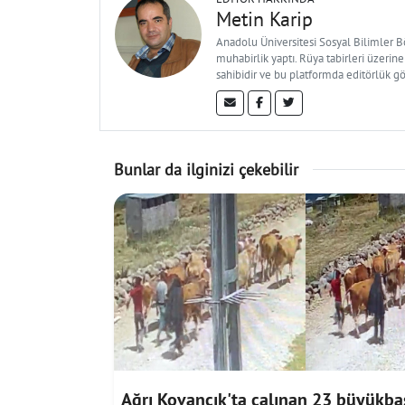
Metin Karip
Anadolu Üniversitesi Sosyal Bilimler 
muhabirlik yaptı. Rüya tabirleri üzerine
sahibidir ve bu platformda editörlük g
Bunlar da ilginizi çekebilir
Ağrı Kovancık'ta çalınan 23 büyükba