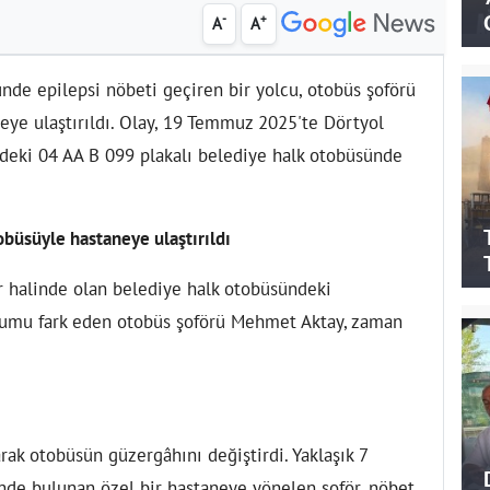
-
+
A
A
de epilepsi nöbeti geçiren bir yolcu, otobüs şoförü
eye ulaştırıldı. Olay, 19 Temmuz 2025'te Dörtyol
deki 04 AA B 099 plakalı belediye halk otobüsünde
obüsüyle hastaneye ulaştırıldı
r halinde olan belediye halk otobüsündeki
Durumu fark eden otobüs şoförü Mehmet Aktay, zaman
rak otobüsün güzergâhını değiştirdi. Yaklaşık 7
nde bulunan özel bir hastaneye yönelen şoför, nöbet