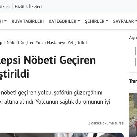
tikası
Gizlilik İlkeleri
RI
RÜYA TABIRLERI
KATEGORILER
ŞEHIRLER
SAYFALAR
Ağrı
psi Nöbeti Geçiren Yolcu Hastaneye Yetiştirildi
lepsi Nöbeti Geçiren
tirildi
Tre
 nöbeti geçiren yolcu, şoförün güzergâhını
 altına alındı. Yolcunun sağlık durumunun iyi
2 dakika okuma süresi