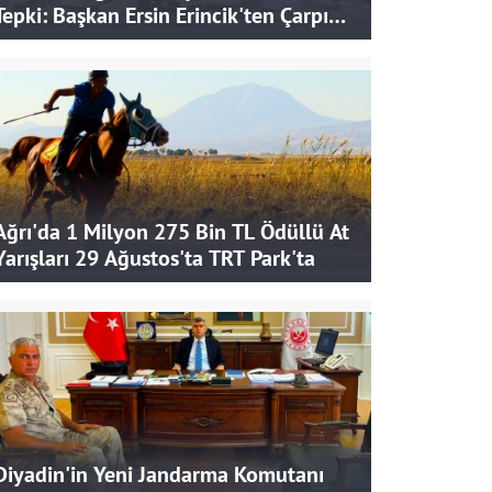
Tepki: Başkan Ersin Erincik'ten Çarpıcı
İddialar
Ağrı'da 1 Milyon 275 Bin TL Ödüllü At
Yarışları 29 Ağustos'ta TRT Park'ta
Diyadin'in Yeni Jandarma Komutanı