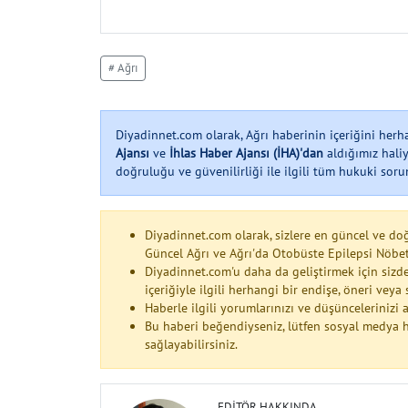
# Ağrı
Diyadinnet.com olarak, Ağrı haberinin içeriğini her
Ajansı
ve
İhlas Haber Ajansı (İHA)'dan
aldığımız haliy
doğruluğu ve güvenilirliği ile ilgili tüm hukuki soruml
Diyadinnet.com olarak, sizlere en güncel ve do
Güncel Ağrı ve Ağrı'da Otobüste Epilepsi Nöbet
Diyadinnet.com'u daha da geliştirmek için sizde
içeriğiyle ilgili herhangi bir endişe, öneri vey
Haberle ilgili yorumlarınızı ve düşüncelerinizi
Bu haberi beğendiyseniz, lütfen sosyal medya h
sağlayabilirsiniz.
EDITÖR HAKKINDA