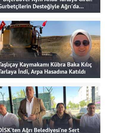
Gurbetçilerin Desteğiyle Ağrı'da
Bereketli Hasat
Taşlıçay Kaymakamı Kübra Baka Kılıç
Tarlaya İndi, Arpa Hasadına Katıldı
DİSK'ten Ağrı Belediyesi'ne Sert