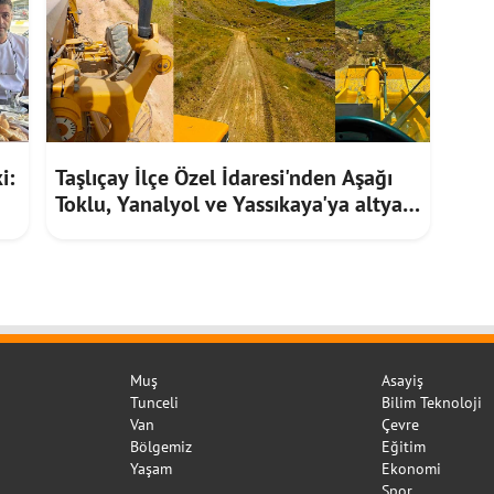
i:
Taşlıçay İlçe Özel İdaresi'nden Aşağı
Toklu, Yanalyol ve Yassıkaya'ya altyapı
hizmeti
Muş
Asayiş
Tunceli
Bilim Teknoloji
Van
Çevre
Bölgemiz
Eğitim
Yaşam
Ekonomi
Spor