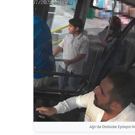
Ağrı'da Otobüste Epilepsi Nö