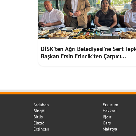
DİSK'ten Ağrı Belediyesi'ne Sert Tepk
Başkan Ersin Erincik'ten Çarpıcı
İddialar
Ardahan
Erzurum
Bingöl
Hakkari
Bitlis
Iğdır
Elazığ
Kars
Erzincan
Malatya