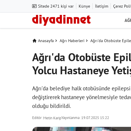
Sitede 2471 kişi var
Künye
İletişim
Çerez Poli
AĞ
Anasayfa
Ağrı Haberleri
Ağrı'da Otobüste Epile
Ağrı'da Otobüste Epi
Yolcu Hastaneye Yetiş
Ağrı'da belediye halk otobüsünde epilepsi
değiştirerek hastaneye yönelmesiyle tedavi
olduğu bildirildi.
Editör :
Yayınlanma :
19.07.2025 15:22
Metin Karip