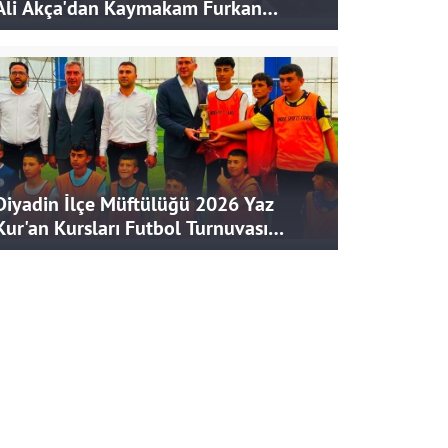
Ali Akça'dan Kaymakam Furkan
Korkusuz'a Ziyaret
Diyadin İlçe Müftülüğü 2026 Yaz
Kur'an Kursları Futbol Turnuvası
Tamamlandı