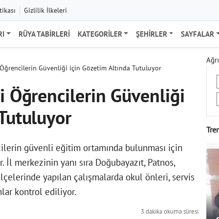
tikası
Gizlilik İlkeleri
RI
RÜYA TABIRLERI
KATEGORILER
ŞEHIRLER
SAYFALAR
Ağrı
 Öğrencilerin Güvenliği için Gözetim Altında Tutuluyor
i Öğrencilerin Güvenliği
 Tutuluyor
Tre
cilerin güvenli eğitim ortamında bulunması için
. İl merkezinin yanı sıra Doğubayazıt, Patnos,
ilçelerinde yapılan çalışmalarda okul önleri, servis
lar kontrol ediliyor.
3 dakika okuma süresi