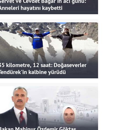
Servet ve Cevdet Bağar'ın acı günü:
Anneleri hayatını kaybetti
35 kilometre, 12 saat: Doğaseverler
Tendürek'in kalbine yürüdü
Bakan Mahinur Özdemir Göktaş