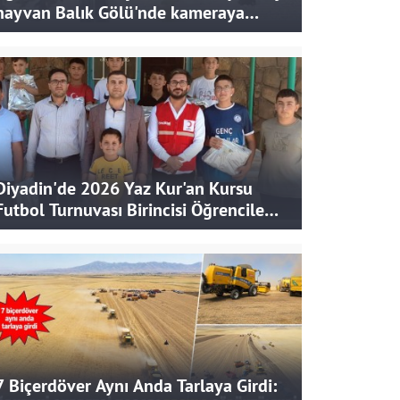
hayvan Balık Gölü'nde kameraya
takıldı
Diyadin'de 2026 Yaz Kur'an Kursu
Futbol Turnuvası Birincisi Öğrencilere
Hediye
7 Biçerdöver Aynı Anda Tarlaya Girdi: