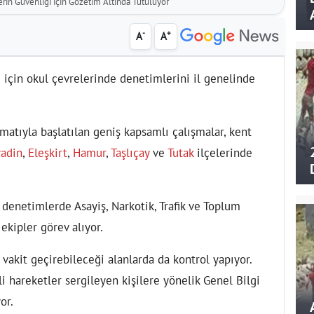
erin Güvenliği için Gözetim Altında Tutuluyor
-
+
A
A
ği için okul çevrelerinde denetimlerini il genelinde
matıyla başlatılan geniş kapsamlı çalışmalar, kent
yadin
,
Eleşkirt
,
Hamur
,
Taşlıçay
ve
Tutak
ilçelerinde
 denetimlerde Asayiş, Narkotik, Trafik ve Toplum
ekipler görev alıyor.
n vakit geçirebileceği alanlarda da kontrol yapıyor.
 hareketler sergileyen kişilere yönelik Genel Bilgi
or.