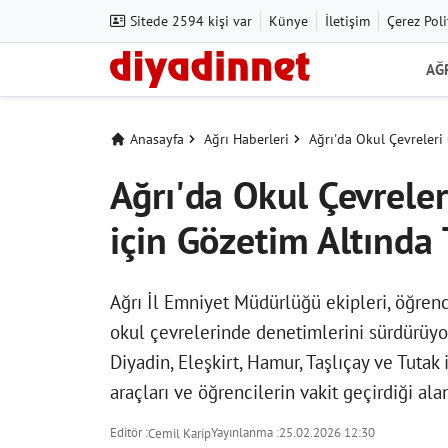
Sitede 2594 kişi var
Künye
İletişim
Çerez Poli
AĞ
Anasayfa
Ağrı Haberleri
Ağrı'da Okul Çevreleri
Ağrı'da Okul Çevreler
için Gözetim Altında
Ağrı İl Emniyet Müdürlüğü ekipleri, öğren
okul çevrelerinde denetimlerini sürdürüyor
Diyadin, Eleşkirt, Hamur, Taşlıçay ve Tutak 
araçları ve öğrencilerin vakit geçirdiği alan
Editör :
Yayınlanma :
25.02.2026 12:30
Cemil Karip