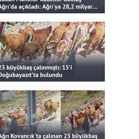
Ağrı'da açıkladı: Ağrı'ya 28,2 milyar
liralık yatırım ve destek sağlandı
23 büyükbaş çalınmıştı: 15'i
Doğubayazıt'ta bulundu
Ağrı Kovancık'ta çalınan 23 büyükbaş