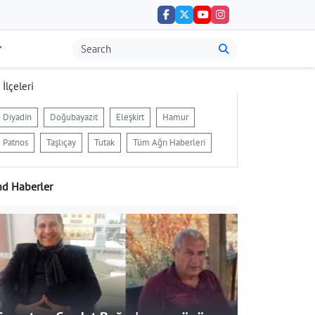
 İlçeleri
Diyadin
Doğubayazıt
Eleşkirt
Hamur
Patnos
Taşlıçay
Tutak
Tüm Ağrı Haberleri
nd Haberler