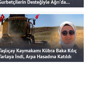
Gurbetçilerin Desteğiyle Ağrı'da
Bereketli Hasat
Taşlıçay Kaymakamı Kübra Baka Kılıç
Tarlaya İndi, Arpa Hasadına Katıldı