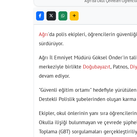
Ağrı'da Okul Çevreleri Öğrencil
Ağrı
'da polis ekipleri, öğrencilerin güvenli
sürdürüyor.
Ağrı İl Emniyet Müdürü Göksel Önder'in tali
merkeziyle birlikte
Doğubayazıt
, Patnos,
Di
devam ediyor.
"Güvenli eğitim ortamı" hedefiyle yürütülen
Destekli Polislik şubelerinden oluşan karma 
Ekipler, okul önlerinin yanı sıra öğrencileri
Okulla ilişiği bulunmayan ve çevrede şüpheli
Toplama (GBT) sorgulamaları gerçekleştiriliy