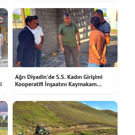
Ağrı Diyadin'de S.S. Kadın Girişimi
i
Kooperatifi İnşaatını Kaymakam
Furkan Korkusuz İnceledi