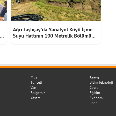
Ağrı Taşlıçay'da Yanalyol Köyü İçme
Suyu Hattının 100 Metrelik Bölümü
Heyelan Riskine Karşı Yenilendi
Muş
Asayiş
Tunceli
Bilim Teknoloji
Van
Çevre
Bölgemiz
Eğitim
Yaşam
Ekonomi
Spor