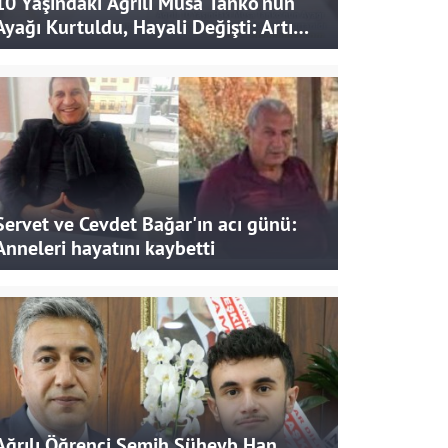
10 Yaşındaki Ağrılı Musa Tanko'nun
Ayağı Kurtuldu, Hayali Değişti: Artık
Doktor Olmak İstiyor
Servet ve Cevdet Bağar'ın acı günü:
Anneleri hayatını kaybetti
Ağrılı Öğrenci Semih Süheyb Han,