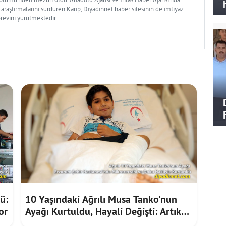
 araştırmalarını sürdüren Karip, Diyadinnet haber sitesinin de imtiyaz
örevini yürütmektedir.
ü:
10 Yaşındaki Ağrılı Musa Tanko'nun
or
Ayağı Kurtuldu, Hayali Değişti: Artık
Doktor Olmak İstiyor