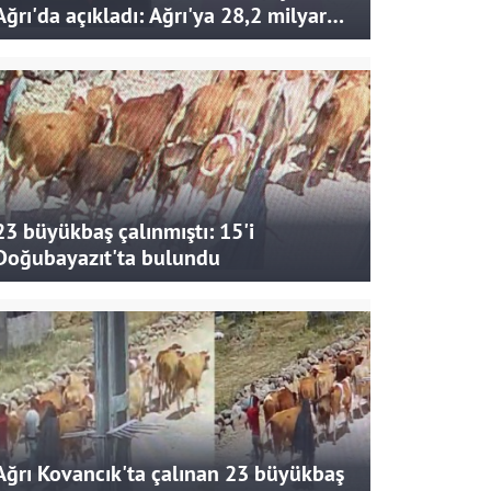
Ağrı'da açıkladı: Ağrı'ya 28,2 milyar
liralık yatırım ve destek sağlandı
23 büyükbaş çalınmıştı: 15'i
Doğubayazıt'ta bulundu
Ağrı Kovancık'ta çalınan 23 büyükbaş