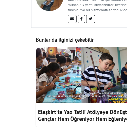
muhabirlik yaptı. Rüya tabirleri üzerine
sahibidir ve bu platformda editörlük g
Bunlar da ilginizi çekebilir
Eleşkirt'te Yaz Tatili Atölyeye Dönüşt
Gençler Hem Öğreniyor Hem Eğleniy