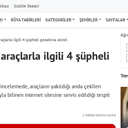
tikası
Gizlilik İlkeleri
RI
RÜYA TABIRLERI
KATEGORILER
ŞEHIRLER
SAYFALAR
Ağrı
çlarla ilgili 4 şüpheli gözaltına alındı
raçlarla ilgili 4 şüpheli
Tre
incelemede, araçların yakıldığı anda çekilen
a bilinen internet sitesine servis edildiği tespit
2 dakika okuma süresi