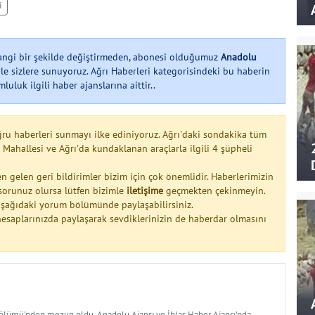
i
hangi bir şekilde değiştirmeden, abonesi olduğumuz
Anadolu
le sizlere sunuyoruz. Ağrı Haberleri kategorisindeki bu haberin
uluk ilgili haber ajanslarına aittir..
ğru haberleri sunmayı ilke ediniyoruz. Ağrı'daki sondakika tüm
 Mahallesi ve Ağrı'da kundaklanan araçlarla ilgili 4 şüpheli
n gelen geri bildirimler bizim için çok önemlidir. Haberlerimizin
a sorunuz olursa lütfen bizimle
iletişime
geçmekten çekinmeyin.
 aşağıdaki yorum bölümünde paylaşabilirsiniz.
esaplarınızda paylaşarak sevdiklerinizin de haberdar olmasını
Bölümü'nden mezun oldu. Anadolu Ajansı ve İhlas Haber Ajansı'nda