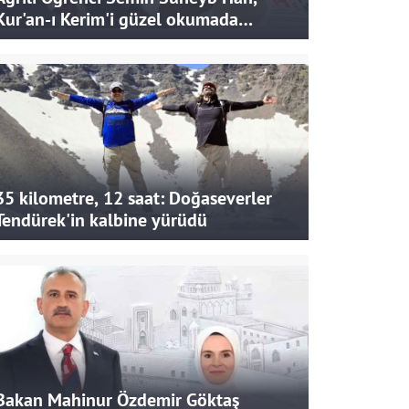
Kur'an-ı Kerim'i güzel okumada
Türkiye ikincisi oldu
35 kilometre, 12 saat: Doğaseverler
Tendürek'in kalbine yürüdü
Bakan Mahinur Özdemir Göktaş