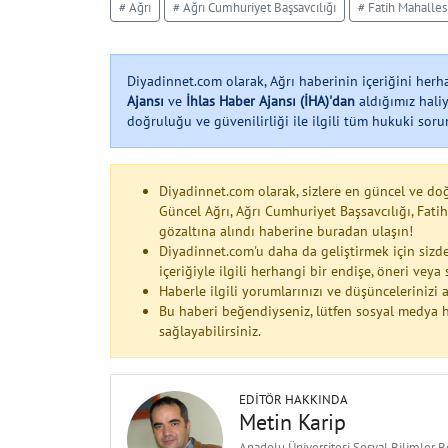
# Ağrı
# Ağrı Cumhuriyet Başsavcılığı
# Fatih Mahalles
Diyadinnet.com olarak, Ağrı haberinin içeriğini her
Ajansı
ve
İhlas Haber Ajansı (İHA)'dan
aldığımız haliy
doğruluğu ve güvenilirliği ile ilgili tüm hukuki soruml
Diyadinnet.com olarak, sizlere en güncel ve do
Güncel Ağrı, Ağrı Cumhuriyet Başsavcılığı, Fatih
gözaltına alındı haberine buradan ulaşın!
Diyadinnet.com'u daha da geliştirmek için sizde
içeriğiyle ilgili herhangi bir endişe, öneri vey
Haberle ilgili yorumlarınızı ve düşüncelerinizi
Bu haberi beğendiyseniz, lütfen sosyal medya h
sağlayabilirsiniz.
EDITÖR HAKKINDA
Metin Karip
Anadolu Üniversitesi Sosyal Bilimler 