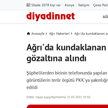
Sitede 2078 kişi var
Künye
İletişim
Çerez Poli
AĞ
Anasayfa
Ağrı Haberleri
Ağrı'da kundaklanan ara
Ağrı'da kundaklanan a
gözaltına alındı
Şüphelilerden birinin telefonunda yapılan 
görüntülerin terör örgütü PKK'ya yakınlığıyl
edildi
Editör :
Yayınlanma :
21.03.2021 19:10
Metin Karip