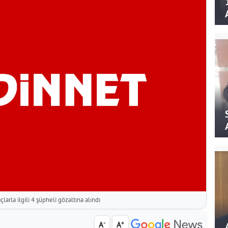
larla ilgili 4 şüpheli gözaltına alındı
-
+
A
A