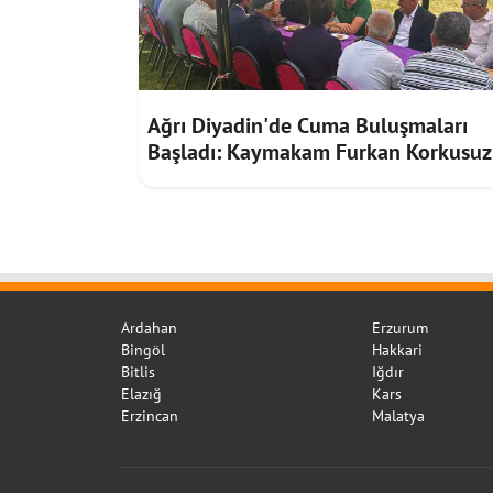
Ağrı Diyadin'de Cuma Buluşmaları
Başladı: Kaymakam Furkan Korkusuz
Vatandaşların Taleplerini Dinledi
Ardahan
Erzurum
Bingöl
Hakkari
Bitlis
Iğdır
Elazığ
Kars
Erzincan
Malatya