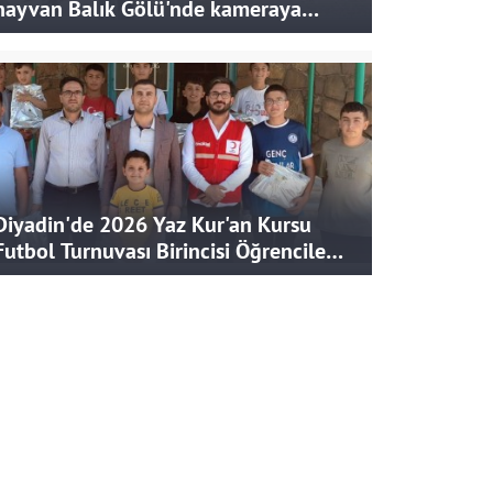
hayvan Balık Gölü'nde kameraya
takıldı
Diyadin'de 2026 Yaz Kur'an Kursu
Futbol Turnuvası Birincisi Öğrencilere
Hediye