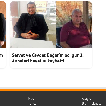
im
Servet ve Cevdet Bağar'ın acı günü:
Anneleri hayatını kaybetti
Muş
Asayiş
Tunceli
Bilim Teknoloji