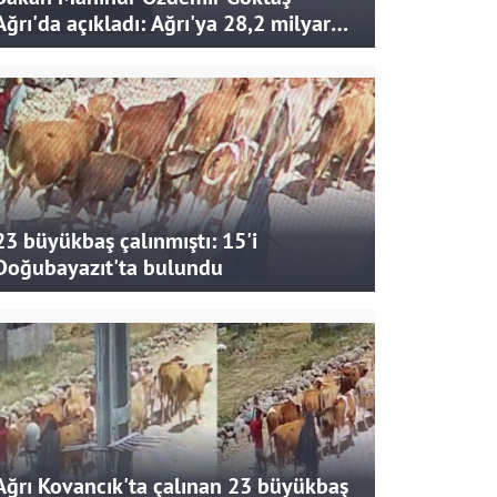
Ağrı'da açıkladı: Ağrı'ya 28,2 milyar
liralık yatırım ve destek sağlandı
23 büyükbaş çalınmıştı: 15'i
Doğubayazıt'ta bulundu
Ağrı Kovancık'ta çalınan 23 büyükbaş