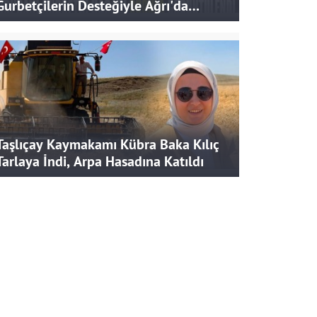
Gurbetçilerin Desteğiyle Ağrı'da
Bereketli Hasat
Taşlıçay Kaymakamı Kübra Baka Kılıç
Tarlaya İndi, Arpa Hasadına Katıldı