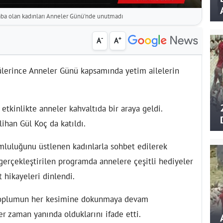
aba olan kadınları Anneler Günü'nde unutmadı
-
+
A
A
llülerince Anneler Günü kapsamında yetim ailelerin
 etkinlikte anneler kahvaltıda bir araya geldi.
lihan Gül Koç da katıldı.
mluluğunu üstlenen kadınlarla sohbet edilerek
erçekleştirilen programda annelere çeşitli hediyeler
t hikayeleri dinlendi.
i, toplumun her kesimine dokunmaya devam
er zaman yanında olduklarını ifade etti.