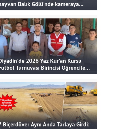
hayvan Balık Gölü'nde kameraya
takıldı
Diyadin'de 2026 Yaz Kur'an Kursu
Futbol Turnuvası Birincisi Öğrencilere
Hediye
7 Biçerdöver Aynı Anda Tarlaya Girdi: