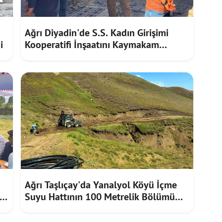
Ağrı Diyadin'de S.S. Kadın Girişimi
i
Kooperatifi İnşaatını Kaymakam
Furkan Korkusuz İnceledi
Ağrı Taşlıçay'da Yanalyol Köyü İçme
Suyu Hattının 100 Metrelik Bölümü
Heyelan Riskine Karşı Yenilendi