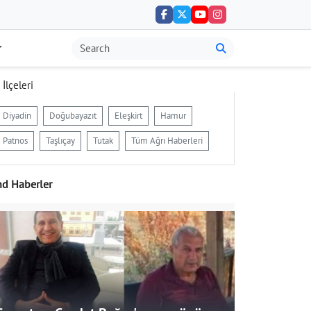
 İlçeleri
Diyadin
Doğubayazıt
Eleşkirt
Hamur
Patnos
Taşlıçay
Tutak
Tüm Ağrı Haberleri
nd Haberler