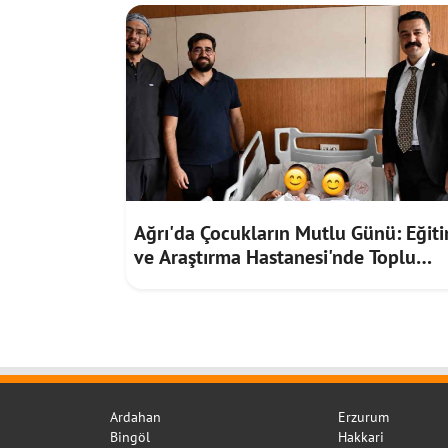
Ağrı'da Çocukların Mutlu Günü: Eğit
ve Araştırma Hastanesi'nde Toplu
Sünnet Töreni
Ardahan
Erzurum
Bingöl
Hakkari