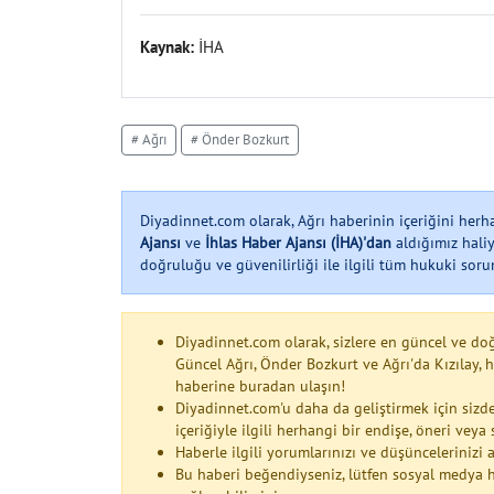
Kaynak:
İHA
# Ağrı
# Önder Bozkurt
Diyadinnet.com olarak, Ağrı haberinin içeriğini her
Ajansı
ve
İhlas Haber Ajansı (İHA)'dan
aldığımız haliy
doğruluğu ve güvenilirliği ile ilgili tüm hukuki soruml
Diyadinnet.com olarak, sizlere en güncel ve do
Güncel Ağrı, Önder Bozkurt ve Ağrı'da Kızılay
haberine buradan ulaşın!
Diyadinnet.com'u daha da geliştirmek için sizde
içeriğiyle ilgili herhangi bir endişe, öneri vey
Haberle ilgili yorumlarınızı ve düşüncelerinizi
Bu haberi beğendiyseniz, lütfen sosyal medya h