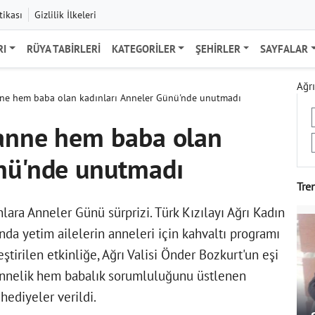
tikası
Gizlilik İlkeleri
RI
RÜYA TABIRLERI
KATEGORILER
ŞEHIRLER
SAYFALAR
Ağrı
anne hem baba olan kadınları Anneler Günü'nde unutmadı
 anne hem baba olan
ünü'nde unutmadı
Tre
ara Anneler Günü sürprizi. Türk Kızılayı Ağrı Kadın
da yetim ailelerin anneleri için kahvaltı programı
ştirilen etkinliğe, Ağrı Valisi Önder Bozkurt'un eşi
annelik hem babalık sorumluluğunu üstlenen
hediyeler verildi.