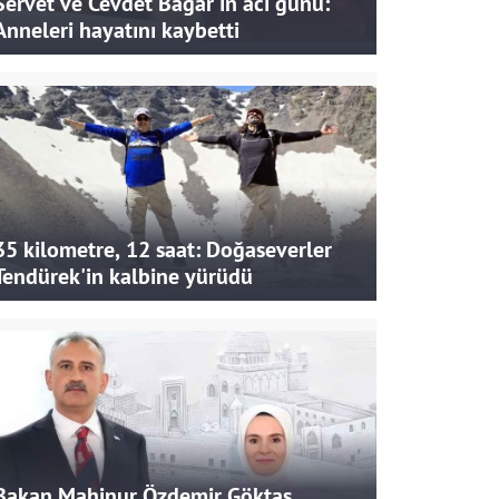
Servet ve Cevdet Bağar'ın acı günü:
Anneleri hayatını kaybetti
35 kilometre, 12 saat: Doğaseverler
Tendürek'in kalbine yürüdü
Bakan Mahinur Özdemir Göktaş