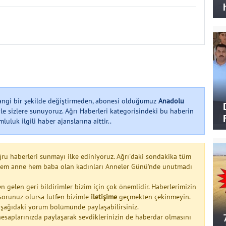
hangi bir şekilde değiştirmeden, abonesi olduğumuz
Anadolu
le sizlere sunuyoruz. Ağrı Haberleri kategorisindeki bu haberin
uluk ilgili haber ajanslarına aittir..
ğru haberleri sunmayı ilke ediniyoruz. Ağrı'daki sondakika tüm
, hem anne hem baba olan kadınları Anneler Günü'nde unutmadı
n gelen geri bildirimler bizim için çok önemlidir. Haberlerimizin
a sorunuz olursa lütfen bizimle
iletişime
geçmekten çekinmeyin.
 aşağıdaki yorum bölümünde paylaşabilirsiniz.
esaplarınızda paylaşarak sevdiklerinizin de haberdar olmasını