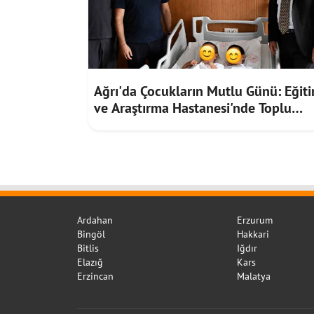
Ağrı'da Çocukların Mutlu Günü: Eğit
ve Araştırma Hastanesi'nde Toplu
Sünnet Töreni
Ardahan
Erzurum
Bingöl
Hakkari
Bitlis
Iğdır
Elazığ
Kars
Erzincan
Malatya