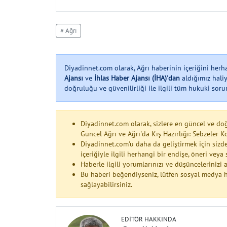
# Ağrı
Diyadinnet.com olarak, Ağrı haberinin içeriğini her
Ajansı
ve
İhlas Haber Ajansı (İHA)'dan
aldığımız haliy
doğruluğu ve güvenilirliği ile ilgili tüm hukuki soruml
Diyadinnet.com olarak, sizlere en güncel ve do
Güncel Ağrı ve Ağrı'da Kış Hazırlığı: Sebzeler
Diyadinnet.com'u daha da geliştirmek için sizde
içeriğiyle ilgili herhangi bir endişe, öneri vey
Haberle ilgili yorumlarınızı ve düşüncelerinizi
Bu haberi beğendiyseniz, lütfen sosyal medya h
sağlayabilirsiniz.
EDITÖR HAKKINDA