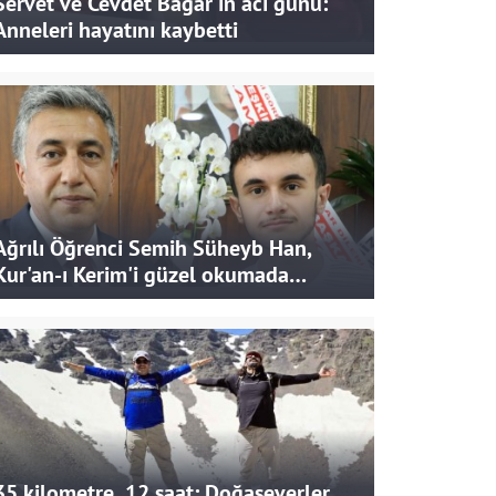
Servet ve Cevdet Bağar'ın acı günü:
Anneleri hayatını kaybetti
Ağrılı Öğrenci Semih Süheyb Han,
Kur'an-ı Kerim'i güzel okumada
Türkiye ikincisi oldu
35 kilometre, 12 saat: Doğaseverler