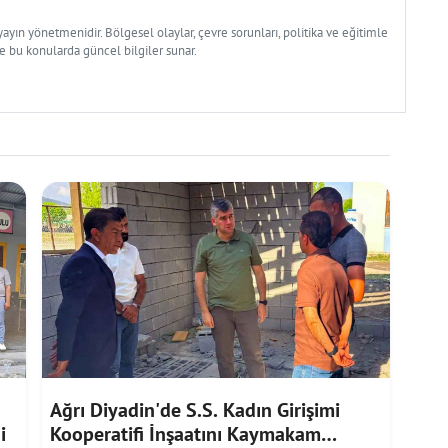
yın yönetmenidir. Bölgesel olaylar, çevre sorunları, politika ve eğitimle
ve bu konularda güncel bilgiler sunar.
Ağrı Diyadin'de S.S. Kadın Girişimi
i
Kooperatifi İnşaatını Kaymakam