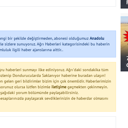
hangi bir şekilde değiştirmeden, abonesi olduğumuz
Anadolu
le sizlere sunuyoruz. Ağrı Haberleri kategorisindeki bu haberin
uluk ilgili haber ajanslarına aittir..
ğru haberleri sunmayı ilke ediniyoruz. Ağrı'daki sondakika tüm
 Közlenip Dondurucularda Saklanıyor haberine buradan ulaşın!
n gelen geri bildirimler bizim için çok önemlidir. Haberlerimizin
a sorunuz olursa lütfen bizimle
iletişime
geçmekten çekinmeyin.
 aşağıdaki yorum bölümünde paylaşabilirsiniz.
esaplarınızda paylaşarak sevdiklerinizin de haberdar olmasını