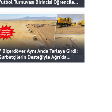
Futbol Turnuvası Birincisi Öğrencilere
Hediye
7 Biçerdöver Aynı Anda Tarlaya Girdi:
Gurbetçilerin Desteğiyle Ağrı'da
Bereketli Hasat