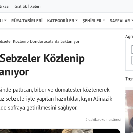
tikası
Gizlilik İlkeleri
RI
RÜYA TABIRLERI
KATEGORILER
ŞEHIRLER
SAYFALAR
Ağrı
 Sebzeler Közlenip Dondurucularda Saklanıyor
: Sebzeler Közlenip
anıyor
Tre
sinde patlıcan, biber ve domatesler közlenerek
 sebzeleriyle yapılan hazırlıklar, kışın Alinazik
de sofraya getirilmesini sağlıyor.
2 dakika okuma süresi