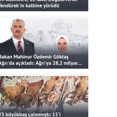
Tendürek'in kalbine yürüdü
Bakan Mahinur Özdemir Göktaş
Ağrı'da açıkladı: Ağrı'ya 28,2 milyar
liralık yatırım ve destek sağlandı
23 büyükbaş çalınmıştı: 15'i