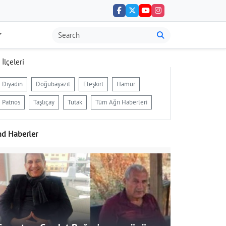
 İlçeleri
Diyadin
Doğubayazıt
Eleşkirt
Hamur
Patnos
Taşlıçay
Tutak
Tüm Ağrı Haberleri
nd Haberler