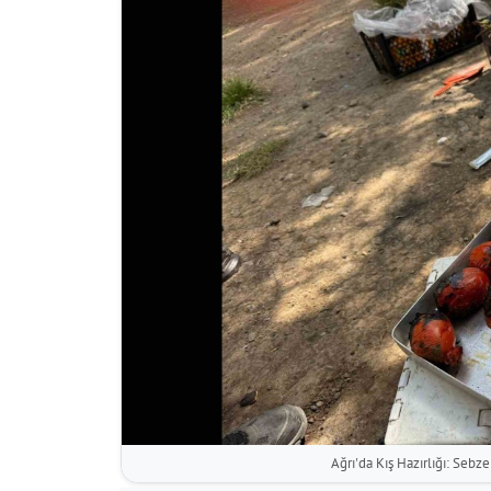
Ağrı'da Kış Hazırlığı: Seb