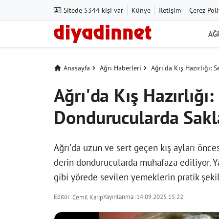
Sitede 5344 kişi var
Künye
İletişim
Çerez Poli
AĞ
Anasayfa
Ağrı Haberleri
Ağrı'da Kış Hazırlığı:
Ağrı'da Kış Hazırlığı
Dondurucularda Sakl
Ağrı'da uzun ve sert geçen kış ayları önce
derin dondurucularda muhafaza ediliyor. Yaz
gibi yörede sevilen yemeklerin pratik şekil
Editör :
Yayınlanma :
14.09.2025 15:22
Cemil Karip