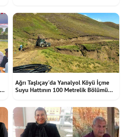
Furkan Korkusuz İnceledi
Ağrı Taşlıçay'da Yanalyol Köyü İçme
Suyu Hattının 100 Metrelik Bölümü
Heyelan Riskine Karşı Yenilendi