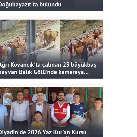
Doğubayazıt'ta bulundu
Ağrı Kovancık'ta çalınan 23 büyükbaş
hayvan Balık Gölü'nde kameraya
takıldı
Diyadin'de 2026 Yaz Kur'an Kursu