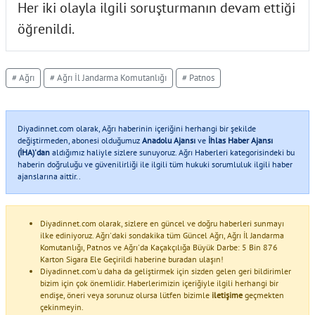
Her iki olayla ilgili soruşturmanın devam ettiği
öğrenildi.
# Ağrı
# Ağrı İl Jandarma Komutanlığı
# Patnos
Diyadinnet.com olarak, Ağrı haberinin içeriğini herhangi bir şekilde
değiştirmeden, abonesi olduğumuz
Anadolu Ajansı
ve
İhlas Haber Ajansı
(İHA)'dan
aldığımız haliyle sizlere sunuyoruz. Ağrı Haberleri kategorisindeki bu
haberin doğruluğu ve güvenilirliği ile ilgili tüm hukuki sorumluluk ilgili haber
ajanslarına aittir..
Diyadinnet.com olarak, sizlere en güncel ve doğru haberleri sunmayı
ilke ediniyoruz. Ağrı'daki sondakika tüm Güncel Ağrı, Ağrı İl Jandarma
Komutanlığı, Patnos ve Ağrı'da Kaçakçılığa Büyük Darbe: 5 Bin 876
Karton Sigara Ele Geçirildi haberine buradan ulaşın!
Diyadinnet.com'u daha da geliştirmek için sizden gelen geri bildirimler
bizim için çok önemlidir. Haberlerimizin içeriğiyle ilgili herhangi bir
endişe, öneri veya sorunuz olursa lütfen bizimle
iletişime
geçmekten
çekinmeyin.